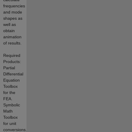
frequencies
and mode
shapes as
well as
obtain
animation
of results.
Required
Products:
Partial
Differential
Equation
Toolbox
for the
FEA.
Symbolic
Math
Toolbox
for unit
conversions.