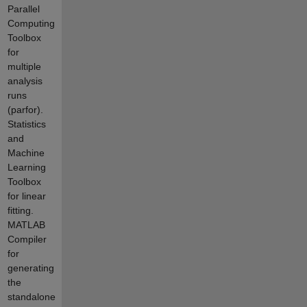
Parallel
Computing
Toolbox
for
multiple
analysis
runs
(parfor).
Statistics
and
Machine
Learning
Toolbox
for linear
fitting.
MATLAB
Compiler
for
generating
the
standalone