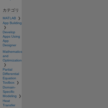
カテゴリ
MATLAB
App Building
Develop
Apps Using
App
Designer
Mathematics
and
Optimization
Partial
Differential
Equation
Toolbox
Domain-
Specific
Modeling
Heat
Transfer