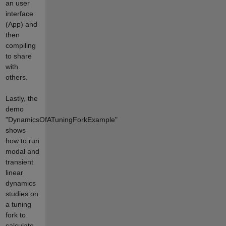
an user
interface
(App) and
then
compiling
to share
with
others.
Lastly, the
demo
"DynamicsOfATuningForkExample"
shows
how to run
modal and
transient
linear
dynamics
studies on
a tuning
fork to
calculate