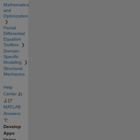
Mathematics
and
Optimization
Partial
Differential
Equation
Toolbox
Domain-
Specific
Modeling
Structural
Mechanics
Help
Center
お
よび
MATLAB
Answers
で
Develop
Apps
Using