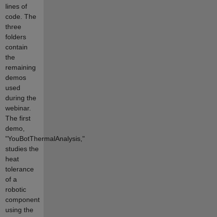
lines of
code. The
three
folders
contain
the
remaining
demos
used
during the
webinar.
The first
demo,
"YouBotThermalAnalysis,"
studies the
heat
tolerance
of a
robotic
component
using the