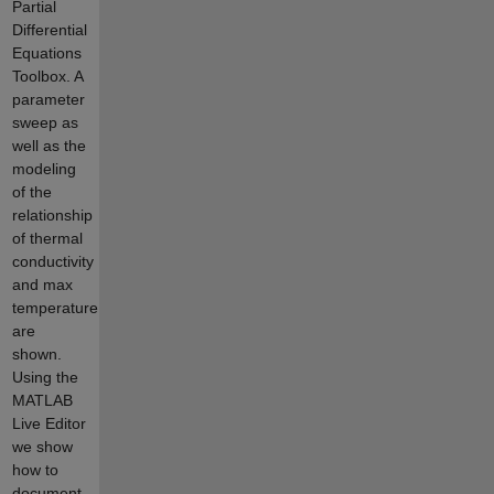
Partial
Differential
Equations
Toolbox. A
parameter
sweep as
well as the
modeling
of the
relationship
of thermal
conductivity
and max
temperature
are
shown.
Using the
MATLAB
Live Editor
we show
how to
document