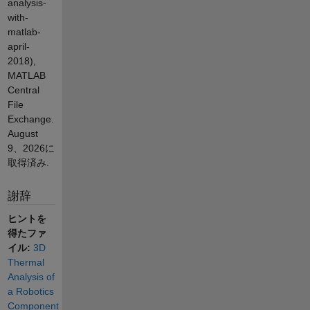
analysis-
with-
matlab-
april-
2018),
MATLAB
Central
File
Exchange.
August
9、2026
に
取得済み.
謝辞
ヒントを
得たファ
イル:
3D
Thermal
Analysis of
a Robotics
Component