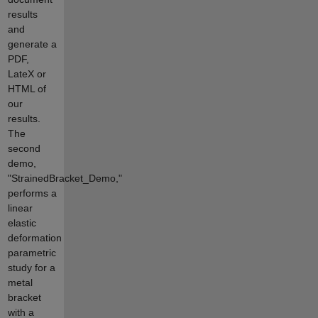
results
and
generate a
PDF,
LateX or
HTML of
our
results.
The
second
demo,
"StrainedBracket_Demo,"
performs a
linear
elastic
deformation
parametric
study for a
metal
bracket
with a