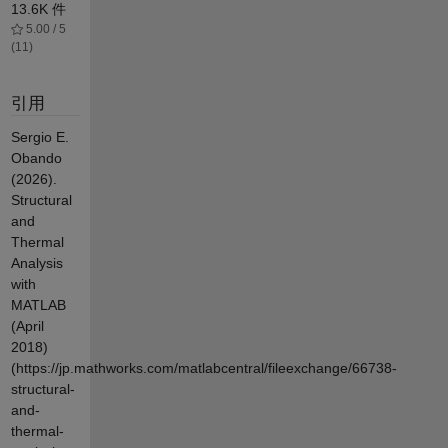
13.6K 件
5.00 / 5
(11)
引用
Sergio E.
Obando
(2026).
Structural
and
Thermal
Analysis
with
MATLAB
(April
2018)
(https://jp.mathworks.com/matlabcentral/fileexchange/66738-
structural-
and-
thermal-