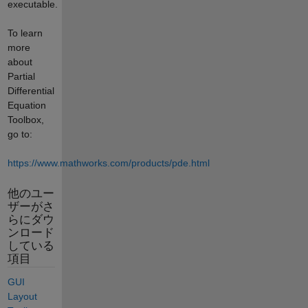
executable.
To learn
more
about
Partial
Differential
Equation
Toolbox,
go to:
https://www.mathworks.com/products/pde.html
他のユー
ザーがさ
らにダウ
ンロード
している
項目
GUI
Layout