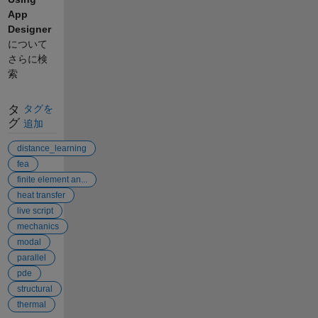
App
Designer
について
さらに検
索
タ
タグを
グ
追加
distance_learning
fea
finite element an...
heat transfer
live script
mechanics
modal
parallel
pde
structural
thermal