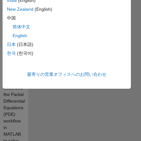
India
(English)
webinar
"Structural
New Zealand
(English)
and
中国
Thermal
简体中文
Analysis
with
English
MATLAB"
日本
(日本語)
originally
한국
(한국어)
broadcasted
on April 4,
2018.
最寄りの営業オフィスへのお問い合わせ
These
slides
described
the Partial
Differential
Equations
(PDE)
workflow
in
MATLAB
to solve