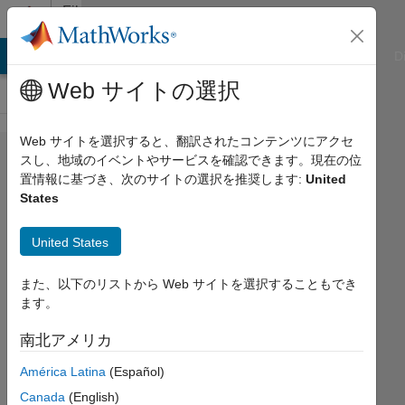
コンテンツへスキップ
File
Exchange
ATLAB Answers
File Exchange
Cody
AI Chat Playground
D
Web サイトの選択
Web サイトを選択すると、翻訳されたコンテンツにアクセ
Structural
スし、地域のイベントやサービスを確認できます。現在の位
置情報に基づき、次のサイトの選択を推奨します:
United
and
States
Thermal
Analysis
United States
with
また、以下のリストから Web サイトを選択することもでき
MATLAB
ます。
(April
南北アメリカ
2018)
América Latina
(Español)
Live scripts, files, and slides for
Canada
(English)
"Structural and Thermal Analysis