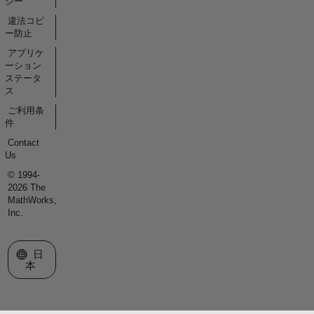
シー
違法コピ
ー防止
アプリケ
ーション
ステータ
ス
ご利用条
件
Contact
Us
© 1994-
2026 The
MathWorks,
Inc.
Web サイトの選択
日
本