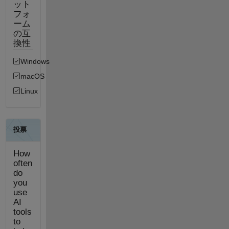
ット
フォ
ーム
の互
換性
Windows
macOS
Linux