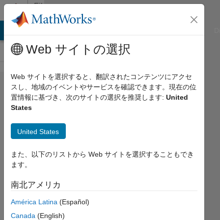
コンテンツへスキップ
File
Exchange
ATLAB Answers
File Exchange
Cody
AI Chat Playground
D
Web サイトの選択
Web サイトを選択すると、翻訳されたコンテンツにアクセ
exportToPPTX
スし、地域のイベントやサービスを確認できます。現在の位
置情報に基づき、次のサイトの選択を推奨します:
United
States
United States
MatLab tool for exporting data to PowerPoint
2007+ files without using COM-objects
また、以下のリストから Web サイトを選択することもでき
automation
ます。
https://github.com/stefslon/exportToPPTX
南北アメリカ
Stefan Slonevskiy
América Latina
(Español)
バージョン 2.0.2
(222 KB)
Canada
(English)
ダウンロード: 10.5K 件
4.80/5
(59)