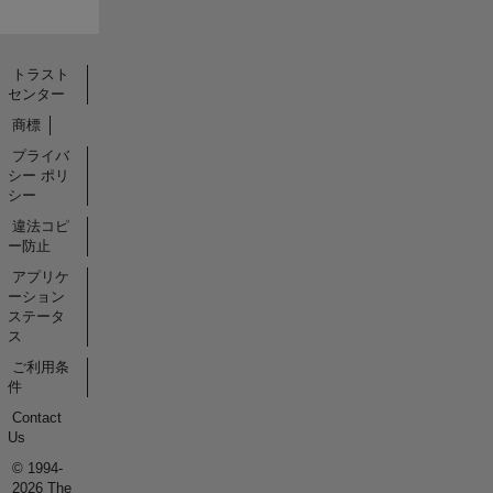
トラスト
センター
商標
プライバ
シー ポリ
シー
違法コピ
ー防止
アプリケ
ーション
ステータ
ス
ご利用条
件
Contact
Us
© 1994-
2026 The