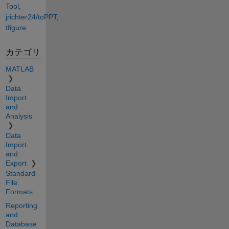
Tool
,
jrichter24/toPPT
,
tfigure
カテゴリ
MATLAB
Data
Import
and
Analysis
Data
Import
and
Export
Standard
File
Formats
Reporting
and
Database