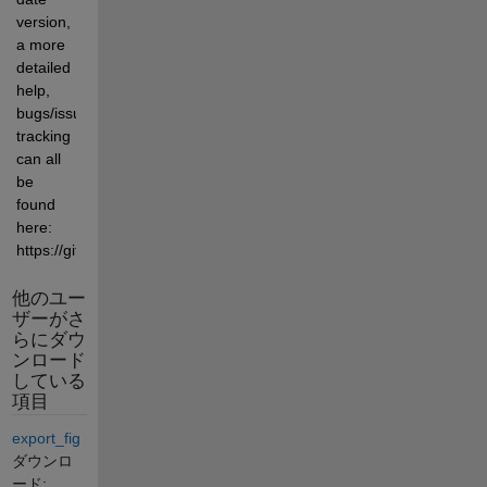
version, 
a more 
detailed 
help, 
bugs/issues 
tracking 
can all 
be 
found 
here: 
https://github.com/stefslon/exportToPPTX
他のユー
ザーがさ
らにダウ
ンロード
している
項目
export_fig
ダウンロ
ード: