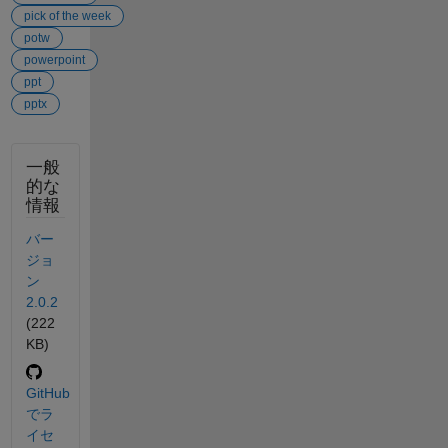
pick of the week
potw
powerpoint
ppt
pptx
一般
的な
情報
バー
ジョ
ン
2.0.2
(222
KB)
GitHub
でラ
イセ