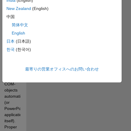
India
(English)
New Zealand
(English)
中国
exportToPPTX 
简体中文
allows 
English
user to 
create 
日本
(日本語)
PowerPoint 
한국
(한국어)
2007+ 
(PPTX) 
files 
最寄りの営業オフィスへのお問い合わせ
without 
using 
COM-
objects 
automation 
(or 
PowerPoint 
application 
itself). 
Proper 