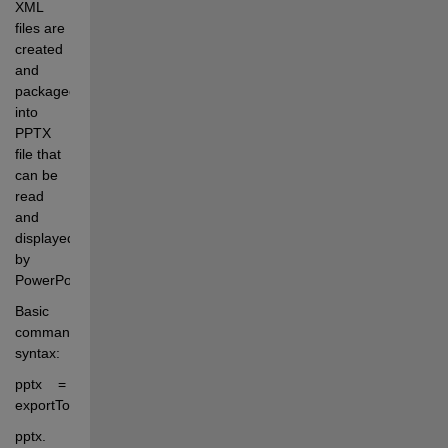
XML 
files are 
created 
and 
packaged 
into 
PPTX 
file that 
can be 
read 
and 
displayed 
by 
PowerPoint.
Basic 
command 
syntax:
pptx    = 
exportToPPTX();
pptx.