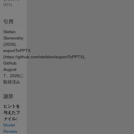
(371)
引用
Stefan
Slonevskiy
(2026).
exportToPPTX
(https://github.com/stefslon/exportToPPTX),
GitHub.
August
7、2026
に
取得済み.
謝辞
ヒントを
与えたフ
ァイル:
Model
Review