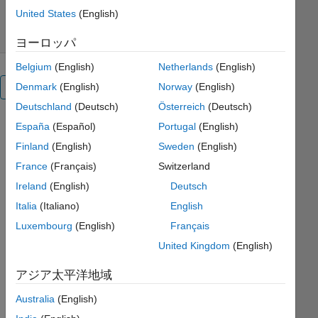
2024/6/21
United States
(English)
ヨーロッパ
Belgium
(English)
Netherlands
(English)
Denmark
(English)
Norway
(English)
概要
Deutschland
(Deutsch)
Österreich
(Deutsch)
España
(Español)
Portugal
(English)
編集
Finland
(English)
Sweden
(English)
メモ:
France
(Français)
Switzerland
This
file
Ireland
(English)
Deutsch
was
Italia
(Italiano)
English
selected
Luxembourg
(English)
Français
as
MATLAB
United Kingdom
(English)
Central
Pick
アジア太平洋地域
of the
Australia
(English)
Week