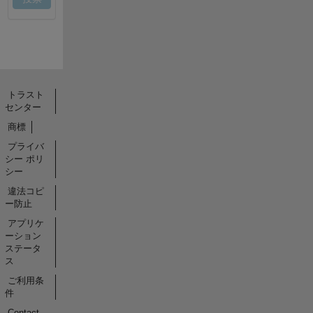
トラスト
センター
商標
プライバ
シー ポリ
シー
違法コピ
ー防止
アプリケ
ーション
ステータ
ス
ご利用条
件
Contact