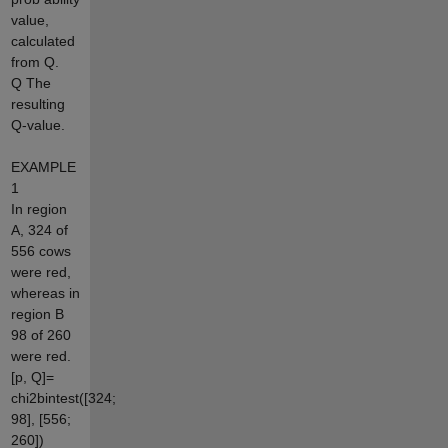
value,
calculated
from Q.
Q The
resulting
Q-value.
EXAMPLE
1
In region
A, 324 of
556 cows
were red,
whereas in
region B
98 of 260
were red.
[p, Q]=
chi2bintest([324;
98], [556;
260])