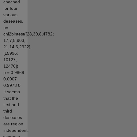
cheched
for four
various
deseases.
p=
chi2bintest([28,39,8,4782;
17,7,5,903;
21,14,6,2322],
[15996;
10127;
12476])
p = 0.9869
0.0007
0.9973 0
It seems
that the
first and
third
deseases
are region
independent,
whereas