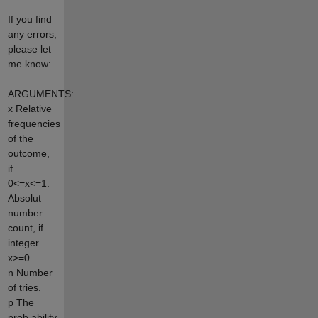
If you find
any errors,
please let
me know: .
ARGUMENTS:
x Relative
frequencies
of the
outcome,
if
0<=x<=1.
Absolut
number
count, if
integer
x>=0.
n Number
of tries.
p The
prob ability