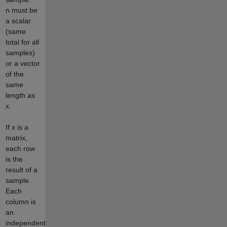
n must be
a scalar
(same
total for all
samples)
or a vector
of the
same
length as
x.
If x is a
matrix,
each row
is the
result of a
sample.
Each
column is
an
independent