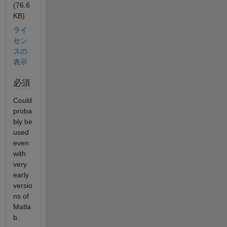
(76.6
KB)
ライ
セン
スの
表示
必須
Could
proba
bly be
used
even
with
very
early
versio
ns of
Matla
b.