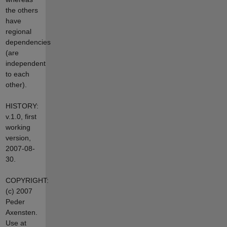
the others
have
regional
dependencies
(are
independent
to each
other).
HISTORY:
v.1.0, first
working
version,
2007-08-
30.
COPYRIGHT:
(c) 2007
Peder
Axensten.
Use at