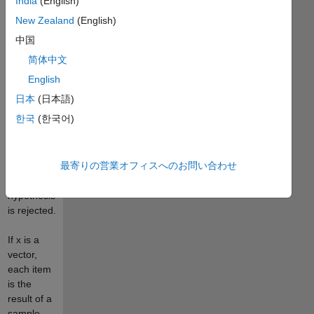
India
(English)
not
something"),
New Zealand
(English)
this
中国
function
简体中文
tests the
hypothesis
English
that the
日本
(日本語)
samples
한국
(한국어)
are
independent.
If Q >
最寄りの営業オフィスへのお問い合わせ
chi2(p,
nu), the
hypothesis
is rejected.
If x is a
vector,
each item
is the
result of a
sample.