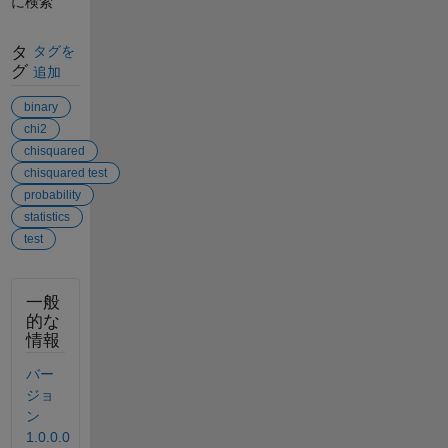
に検索
タ
タグを
グ
追加
binary
chi2
chisquared
chisquared test
probability
statistics
test
一般
的な
情報
バー
ジョ
ン
1.0.0.0