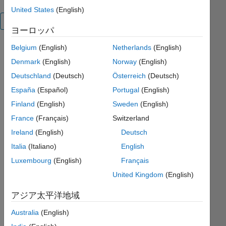
United States
(English)
概要
ヨーロッパ
Belgium
(English)
Netherlands
(English)
Usage: [p,
Q]=
Denmark
(English)
Norway
(English)
chi2bintest(x,
Deutschland
(Deutsch)
Österreich
(Deutsch)
n)
España
(Español)
Portugal
(English)
The chi-
Finland
(English)
Sweden
(English)
squared
France
(Français)
Switzerland
binary
Ireland
(English)
Deutsch
test.
Italia
(Italiano)
English
Given a
Luxembourg
(English)
Français
number of
United Kingdom
(English)
samples
with a
アジア太平洋地域
binary
outcome
Australia
(English)
("is or is