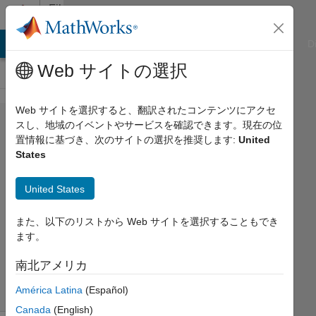
コンテンツへスキップ
File
Exchange
ATLAB Answers
File Exchange
Cody
AI Chat Playground
D
Web サイトの選択
Web サイトを選択すると、翻訳されたコンテンツにアクセ
chi2bintest
スし、地域のイベントやサービスを確認できます。現在の位
置情報に基づき、次のサイトの選択を推奨します:
United
States
United States
The chi-squared binary test.
Peder Axensten
また、以下のリストから Web サイトを選択することもでき
ます。
バージョン 1.0.0.0
(76.6 KB)
ダウンロード: 8.3K 件
0.00/5
(0)
南北アメリカ
2007/8/30
América Latina
(Español)
Canada
(English)