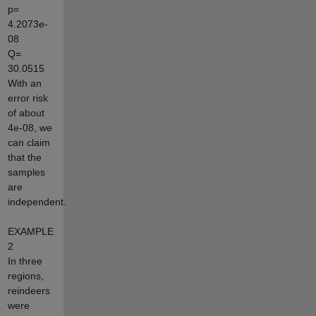
p=
4.2073e-
08
Q=
30.0515
With an
error risk
of about
4e-08, we
can claim
that the
samples
are
independent.
EXAMPLE
2
In three
regions,
reindeers
were