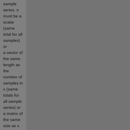
sample
series. n
must be a
scalar
(same
total for all
samples)
or
a vector of
the same
length as
the
number of
samples in
x (same
totals for
all sample
series) or
a matrix of
the same
size as x.