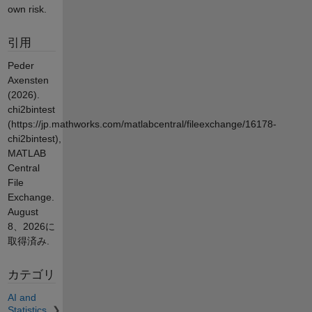
own risk.
引用
Peder
Axensten
(2026).
chi2bintest
(https://jp.mathworks.com/matlabcentral/fileexchange/16178-
chi2bintest),
MATLAB
Central
File
Exchange.
August
8、2026
に
取得済み.
カテゴリ
AI and
Statistics