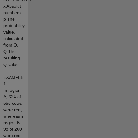
x Absolut
numbers.
p The
prob ability
value,
calculated
from Q.
Q The
resulting
Q-value.
EXAMPLE
1
In region
A, 324 of
556 cows
were red,
whereas in
region B
98 of 260
were red.