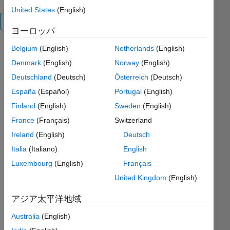
United States
(English)
概要
ヨーロッパ
Belgium
(English)
Netherlands
(English)
Usage: [p,
Q]=
Denmark
(English)
Norway
(English)
chi2test(x)
Deutschland
(Deutsch)
Österreich
(Deutsch)
España
(Español)
Portugal
(English)
The chi-
squared
Finland
(English)
Sweden
(English)
test.
France
(Français)
Switzerland
Ireland
(English)
Deutsch
Given a
number of
Italia
(Italiano)
English
samples
Luxembourg
(English)
Français
this
United Kingdom
(English)
function
tests the
アジア太平洋地域
hypothesis
that the
Australia
(English)
samples