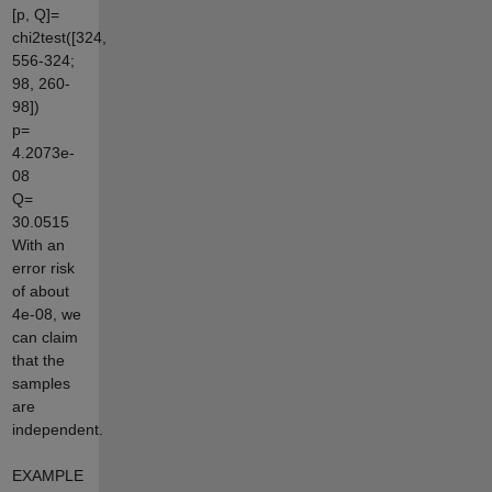
[p, Q]=
chi2test([324,
556-324;
98, 260-
98])
p=
4.2073e-
08
Q=
30.0515
With an
error risk
of about
4e-08, we
can claim
that the
samples
are
independent.
EXAMPLE