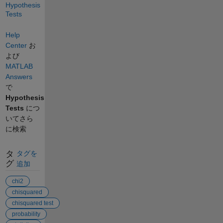
Hypothesis
Tests
Help
Center
お
よび
MATLAB
Answers
で
Hypothesis
Tests
につ
いてさら
に検索
タ
タグを
グ
追加
chi2
chisquared
chisquared test
probability