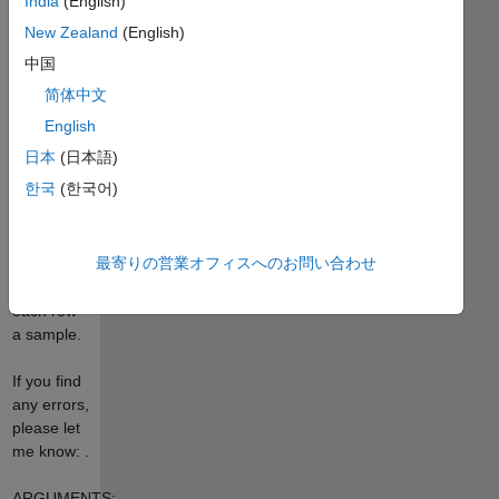
India
(English)
are
independent.
New Zealand
(English)
If Q >
中国
chi2(p,
简体中文
nu), the
hypothesis
English
is rejected.
日本
(日本語)
한국
(한국어)
Each
column
represents
最寄りの営業オフィスへのお問い合わせ
a
variables,
each row
a sample.
If you find
any errors,
please let
me know: .
ARGUMENTS: