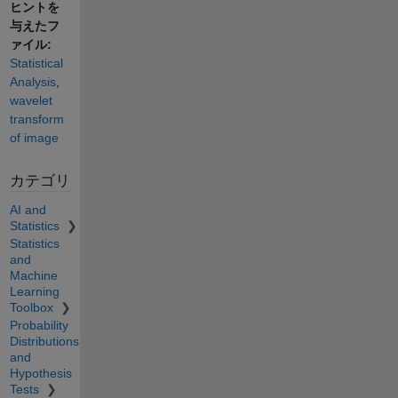
ヒントを
与えたフ
ァイル:
Statistical
Analysis
,
wavelet
transform
of image
カテゴリ
AI and
Statistics
Statistics
and
Machine
Learning
Toolbox
Probability
Distributions
and
Hypothesis
Tests