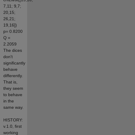
7,11; 9,7;
20,15;
26,21;
19,16])
p= 0.8200
Q =
2.2059
The dices
don't
significantly
behave
differently.
That is,
they seem
to behave
in the
same way.
HISTORY:
v.1.0, first
working