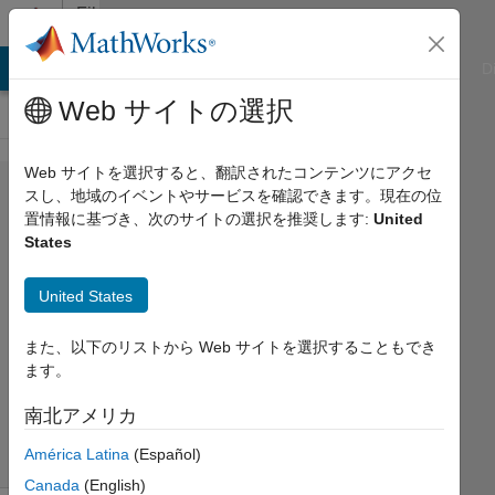
コンテンツへスキップ
File
Exchange
ATLAB Answers
File Exchange
Cody
AI Chat Playground
D
Web サイトの選択
Web サイトを選択すると、翻訳されたコンテンツにアクセ
chi2test
スし、地域のイベントやサービスを確認できます。現在の位
置情報に基づき、次のサイトの選択を推奨します:
United
States
United States
The chi-squared test.
Peder Axensten
また、以下のリストから Web サイトを選択することもでき
ます。
バージョン 1.0.0.0
(1.93 KB)
ダウンロード: 6.6K 件
南北アメリカ
5.00/5
(1)
2007/8/30
América Latina
(Español)
Canada
(English)