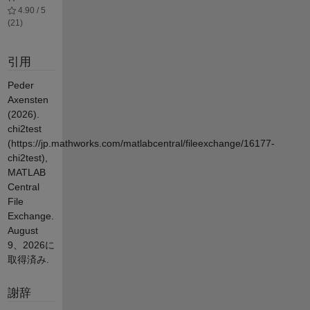
4.90 / 5
(21)
引用
Peder
Axensten
(2026).
chi2test
(https://jp.mathworks.com/matlabcentral/fileexchange/16177-
chi2test),
MATLAB
Central
File
Exchange.
August
9、2026
に
取得済み.
謝辞