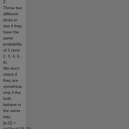
2
Throw two
different
dices to
see if they
have the
same
probability
of 1 (and
2, 3, 4, 5,
6).
We don't
check if
they are
symetrical,
only if the
both
behave in
the same
way.
[p,Q] =
chi2test([15,10;