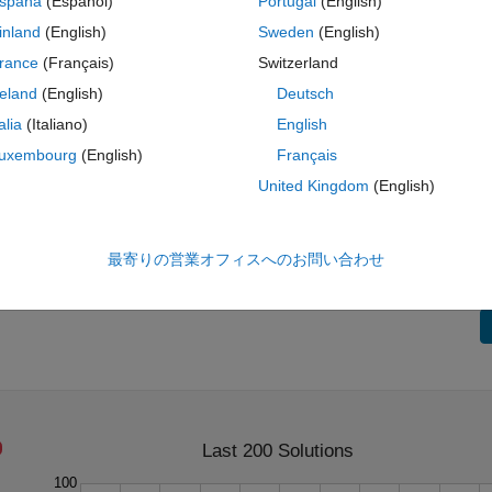
spaña
(Español)
Portugal
(English)
inland
(English)
Sweden
(English)
rance
(Français)
Switzerland
reland
(English)
Deutsch
 (1,2) and (2,1).
talia
(Italiano)
English
 -
uxembourg
(English)
Français
United Kingdom
(English)
最寄りの営業オフィスへのお問い合わせ
Last 200 Solutions
100