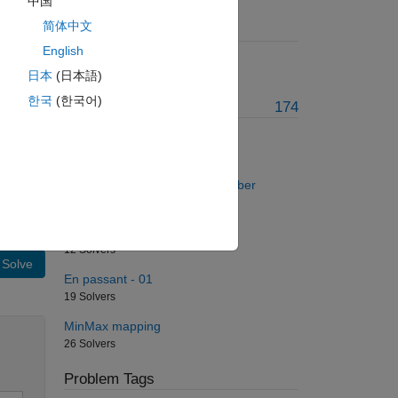
中国
简体中文
Suggested Problems
English
Symmetric Pair
日本
(日本語)
10 Solvers
한국
(한국어)
More from this Author
174
Grazing-02
12 Solvers
Fangs of pseudo-vampire number
28 Solvers
Cat's paw - 01
12 Solvers
Solve
En passant - 01
19 Solvers
MinMax mapping
26 Solvers
Problem Tags