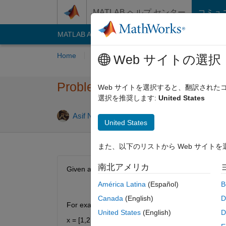
コンテンツへスキップ
MATLAB ヘルプ センター
コミュ
MATLAB Answers
File Exchange
Cody
AI C
Home
Problem Groups
Problems
Playe
Web サイトの選択
Problem 60929. Symmetric Pa
Web サイトを選択すると、翻訳され
選択を推奨します:
United States
0 likes
Asif Newaz
10 solvers
United States
また、以下のリストから Web サイト
南北アメリカ
Given an (n, 2) matrix, remove any symmetric pair
América Latina
(Español)
B
(2, 3) and (3, 2) are considered symm
Canada
(English)
D
For example,
United States
(English)
D
x = [1,2;