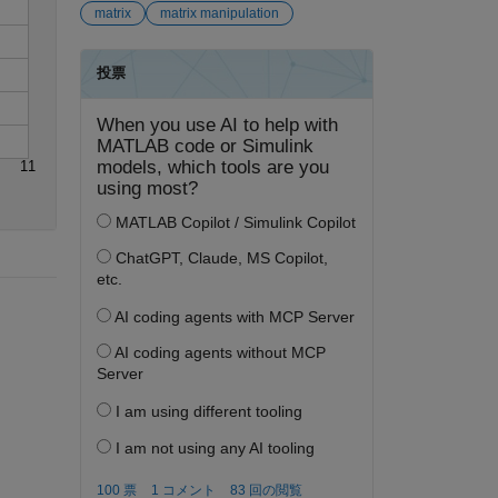
matrix
matrix manipulation
11