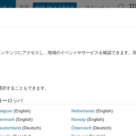
ニティ
学習
サインイン
MATLAB を入手する
hat Playground
Discussions
Contests
Blogs
Post
More
rs
More
Help
ir
たコンテンツにアクセスし、地域のイベントやサービスを確認できます。
を選択することもできます。
ヨーロッパ
s from the matrix. Keep the first occurrence.
elgium
(English)
Netherlands
(English)
etric pairs.
enmark
(English)
Norway
(English)
eutschland
(Deutsch)
Österreich
(Deutsch)