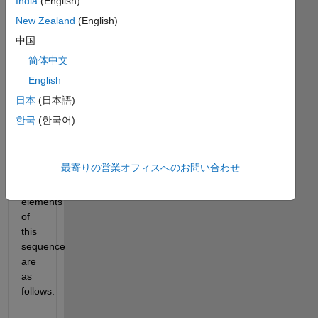
India
(English)
and 
New Zealand
(English)
with 
repetition, 
中国
wherein 
简体中文
any 
English
number 
n
日本
(日本語)
appears 
한국
(한국어)
n
times. 
The 
最寄りの営業オフィスへのお問い合わせ
first 
few 
elements 
of 
this 
sequence 
are 
as 
follows: