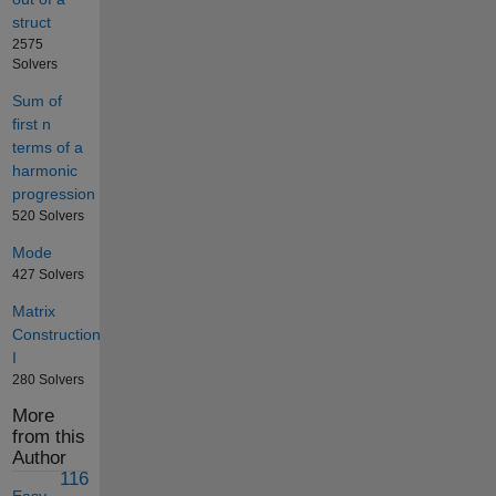
struct
2575
Solvers
Sum of
first n
terms of a
harmonic
progression
520 Solvers
Mode
427 Solvers
Matrix
Construction
I
280 Solvers
More
from this
Author
116
Easy