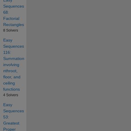
Sequences
68:
Factorial
Rectangles
8 Solvers
Easy
Sequences
116:
Summation
involving
nthroot,
floor, and
ceiling
functions
4 Solvers
Easy
Sequences
53:
Greatest
Proper