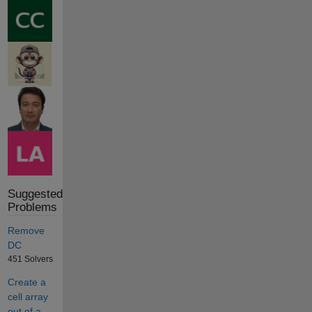
Suggested
Problems
Remove
DC
451 Solvers
Create a
cell array
out of a