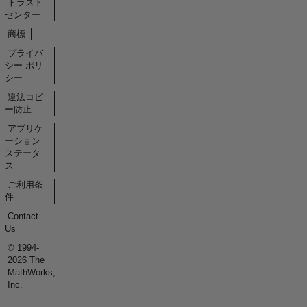
トラスト
センター
商標
プライバ
シー ポリ
シー
違法コピ
ー防止
アプリケ
ーション
ステータ
ス
ご利用条
件
Contact
Us
© 1994-
2026 The
MathWorks,
Inc.