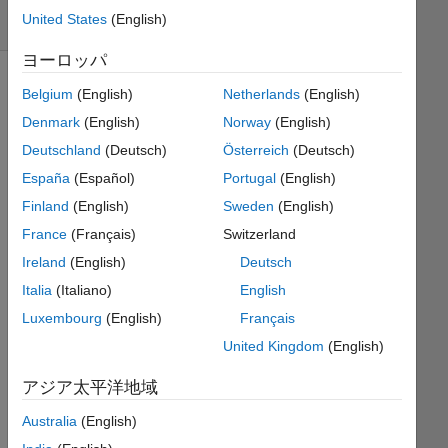
United States
(English)
1 likes
ヨーロッパ
Belgium
(English)
Netherlands
(English)
Denmark
(English)
Norway
(English)
We 
define 
Deutschland
(Deutsch)
Österreich
(Deutsch)
the 
España
(Español)
Portugal
(English)
N-
Finland
(English)
Sweden
(English)
N's 
Sequence, 
France
(Français)
Switzerland
as 
Ireland
(English)
Deutsch
the 
Italia
(Italiano)
English
series 
of 
Luxembourg
(English)
Français
all 
United Kingdom
(English)
positive 
integers 
アジア太平洋地域
in 
ascending 
Australia
(English)
order 