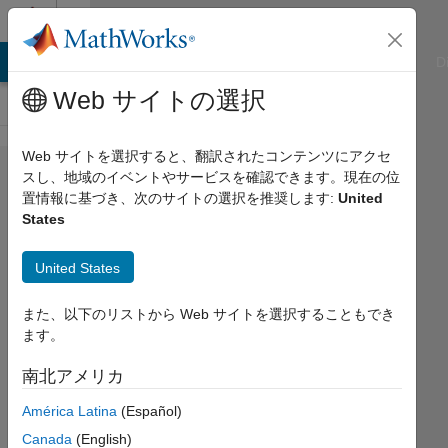
コンテンツへスキップ
Cody
ATLAB Answers
File Exchange
Cody
AI Chat Playground
D
Web サイトの選択
Web サイトを選択すると、翻訳されたコンテンツにアクセ
Problem
スし、地域のイベントやサービスを確認できます。現在の位
置情報に基づき、次のサイトの選択を推奨します:
United
52824.
States
Easy
Sequences
United States
31: N-N's
また、以下のリストから Web サイトを選択することもでき
Sequence
ます。
南北アメリカ
Ramon
Villamangca
América Latina
(Español)
16
Canada
(English)
solvers