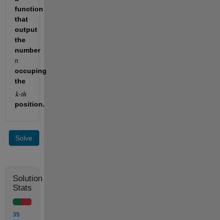
function 
that 
output 
the 
number 
n
occuping 
the 
position.
Solve
Solution
Stats
35