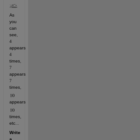
As 
you 
can 
see, 
4
appears 
4
times, 
7
appears 
7
times, 
appears 
times, 
etc...
Write 
a 