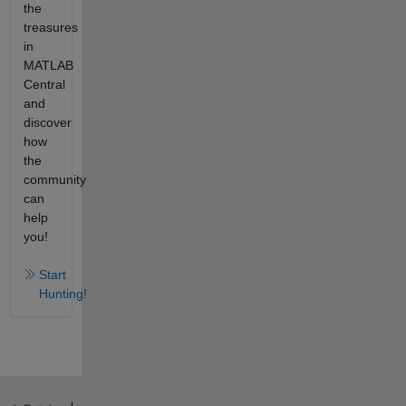
the
treasures
in
MATLAB
Central
and
discover
how
the
community
can
help
you!
Start
Hunting!