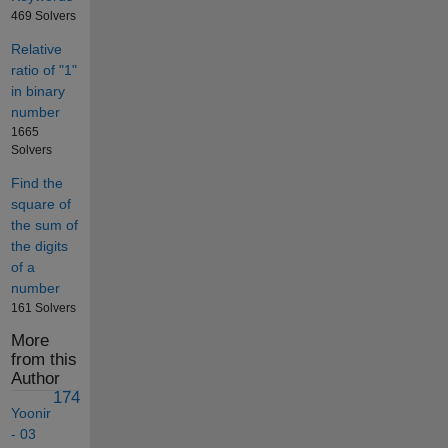
469 Solvers
Relative
ratio of "1"
in binary
number
1665
Solvers
Find the
square of
the sum of
the digits
of a
number
161 Solvers
More
from this
Author
174
Yoonir
- 03