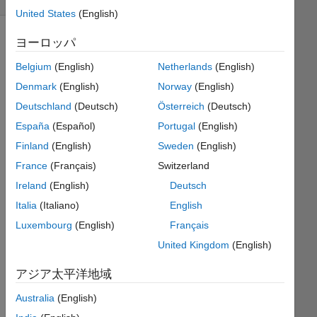
United States
(English)
ヨーロッパ
Generate
Belgium
(English)
Netherlands
(English)
a
Denmark
(English)
Norway
(English)
matrix
Deutschland
(Deutsch)
Österreich
(Deutsch)
like
Abelian
España
(Español)
Portugal
(English)
Sandpile
Finland
(English)
Sweden
(English)
where
France
(Français)
Switzerland
the
four
Ireland
(English)
Deutsch
corner
Italia
(Italiano)
English
element
Luxembourg
(English)
Français
is n.
United Kingdom
(English)
For
アジア太平洋地域
example,
n=4
Australia
(English)