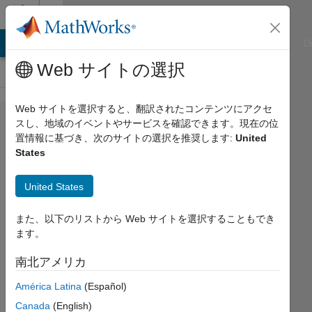
コンテンツへスキップ
Cody
ATLAB Answers
File Exchange
Cody
AI Chat Playground
D
Web サイトの選択
Web サイトを選択すると、翻訳されたコンテンツにアクセ
Problem
スし、地域のイベントやサービスを確認できます。現在の位
置情報に基づき、次のサイトの選択を推奨します:
United
45421.
States
Abelian
Sandpile
United States
- 02
また、以下のリストから Web サイトを選択することもでき
ます。
Asif
Newaz
南北アメリカ
21
América Latina
(Español)
solvers
Canada
(English)
0 likes