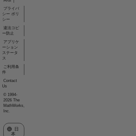
プライバ
シー ポリ
シー
違法コピ
ー防止
アプリケ
ーション
ステータ
ス
ご利用条
件
Contact
Us
© 1994-
2026 The
MathWorks,
Inc.
Web サイトの選択
日
本