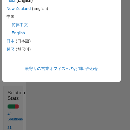
India
(English)
    [4     3     2     1     0     1     2     3     4

     3     3     2     1     0     1     2     3     3

New Zealand
(English)
     2     2     2     1     0     1     2     2     2

中国
     1     1     1     1     0     1     1     1     1

     0     0     0     0     0     0     0     0     0

简体中文
     1     1     1     1     0     1     1     1     1

English
     2     2     2     1     0     1     2     2     2

     3     3     2     1     0     1     2     3     3

日本
(日本語)
     4     3     2     1     0     1     2     3     4]
한국
(한국어)
最寄りの営業オフィスへのお問い合わせ
Solve
Solution
Stats
40
Solutions
21