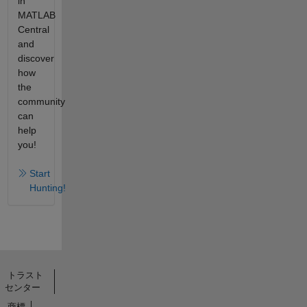
in
MATLAB
Central
and
discover
how
the
community
can
help
you!
Start
Hunting!
トラスト
センター
商標