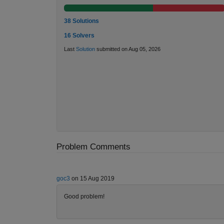
38 Solutions
16 Solvers
Last
Solution
submitted on Aug 05, 2026
Problem Comments
goc3
on 15 Aug 2019
Good problem!