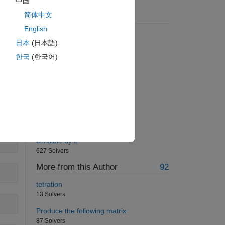
中国
简体中文
Suggested Problems
English
First N Perfect Squares
日本
(日本語)
928 Solvers
한국
(한국어)
surrounded matrix
1466 Solvers
Piecewise linear interpolation
638 Solvers
Happy 2013...
195 Solvers
Divisible by 2
627 Solvers
More from this Author
92
tetration
13 Solvers
Produce the following matrix
87 Solvers