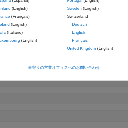
spaña
(Español)
Portugal
(English)
inland
(English)
Sweden
(English)
rance
(Français)
Switzerland
reland
(English)
Deutsch
talia
(Italiano)
English
uxembourg
(English)
Français
United Kingdom
(English)
最寄りの営業オフィスへのお問い合わせ