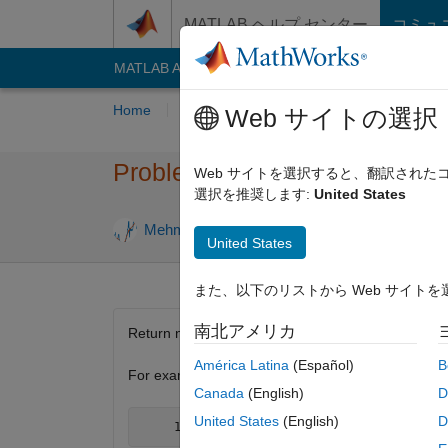
コンテンツへスキップ
MATLAB ヘルプ センター
コミュ
MATLAB Answers
File Exchange
Cody
AI C
Home
Problem Groups
Problems
Playe
Web サイトの選択
Problem 44940. Get Next Com
Web サイトを選択すると、翻訳され
選択を推奨します:
United States
3 likes
Mehmet OZC
16 solvers
United States
また、以下のリストから Web サイト
南北アメリカ
Return next combination
América Latina
(Español)
B
For example three-element combinations of 1:5
Canada
(English)
D
United States
(English)
D
     1     2     3