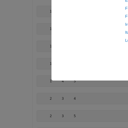
E
F
     1     2     4
F
I
     1     2     5
I
L
     1     3     4
     1     3     5
     1     4     5
     2     3     4
     2     3     5