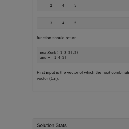
     2     4     5
     3     4     5
function should return
nextComb([1 3 5],5)

First input is the vector of which the next combinat
vector (1:n).
Solution Stats