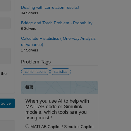
Dealing with correlation results!
34 Solvers
Bridge and Torch Problem - Probability
6 Solvers
Calculate F statistics ( One-way Analysis
of Variance)
17 Solvers
Problem Tags
combinations
statistics
 the
Solve