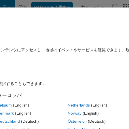
ニティ
学習
サインイン
MATLAB を入手する
hat Playground
Discussions
Contests
Blogs
Post
More
rs
More
Help
bination
たコンテンツにアクセスし、地域のイベントやサービスを確認できます。
を選択することもできます。
ヨーロッパ
elgium
(English)
Netherlands
(English)
enmark
(English)
Norway
(English)
eutschland
(Deutsch)
Österreich
(Deutsch)