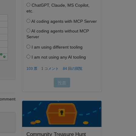
5
omment
Community Treasure Hunt