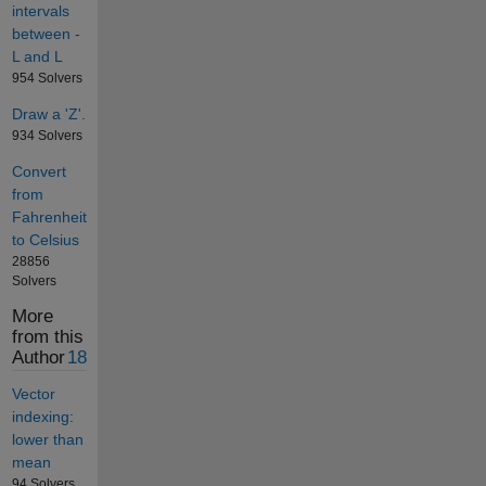
intervals
between -
L and L
954 Solvers
Draw a 'Z'.
934 Solvers
Convert
from
Fahrenheit
to Celsius
28856
Solvers
More
from this
Author
18
Vector
indexing:
lower than
mean
94 Solvers