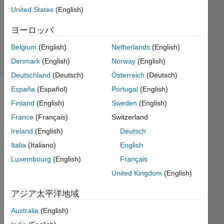
United States
(English)
Brian
ヨーロッパ
122
Belgium
(English)
Netherlands
(English)
solvers
0 likes
Denmark
(English)
Norway
(English)
Deutschland
(Deutsch)
Österreich
(Deutsch)
España
(Español)
Portugal
(English)
Finland
(English)
Sweden
(English)
With
France
(Français)
Switzerland
this
one,
Ireland
(English)
Deutsch
you
Italia
(Italiano)
English
have
Luxembourg
(English)
Français
to find
the
United Kingdom
(English)
two
largest
アジア太平洋地域
elements
Australia
(English)
in a