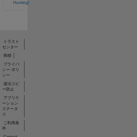
Hunting!
トラスト
センター
商標
プライバ
シー ポリ
シー
違法コピ
ー防止
アプリケ
ーション
ステータ
ス
ご利用条
件
Contact