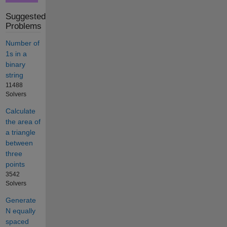
Suggested
Problems
Number of
1s in a
binary
string
11488
Solvers
Calculate
the area of
a triangle
between
three
points
3542
Solvers
Generate
N equally
spaced