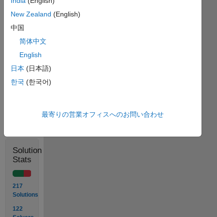
vector
India
(English)
and
New Zealand
(English)
output
中国
the
sum
简体中文
of
English
those
日本
(日本語)
numbers.
한국
(한국어)
Solve
最寄りの営業オフィスへのお問い合わせ
Solution
Stats
217
Solutions
122