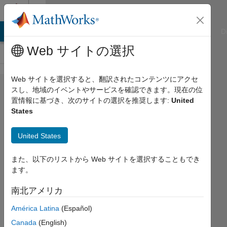
コンテンツへスキップ
Cody
ATLAB Answers
File Exchange
Cody
AI Chat Playground
D
Web サイトの選択
Web サイトを選択すると、翻訳されたコンテンツにアクセ
Problem
スし、地域のイベントやサービスを確認できます。現在の位
置情報に基づき、次のサイトの選択を推奨します:
United
44303.
States
Find the
sum of
United States
the
また、以下のリストから Web サイトを選択することもでき
largest
ます。
two
南北アメリカ
elements
in a
América Latina
(Español)
vector
Canada
(English)