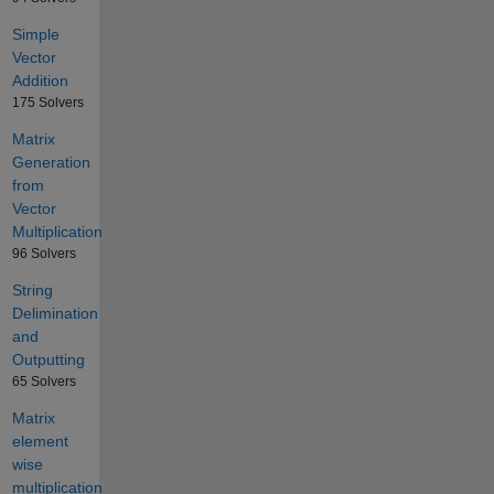
Simple
Vector
Addition
175 Solvers
Matrix
Generation
from
Vector
Multiplication
96 Solvers
String
Delimination
and
Outputting
65 Solvers
Matrix
element
wise
multiplication