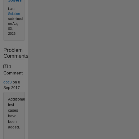
Solvers
Last
Solution
submitted
on Aug
03,
2026
Problem
Comments
1
Comment
goc3
on 8
Sep 2017
Additional
test
cases
have
been
added.