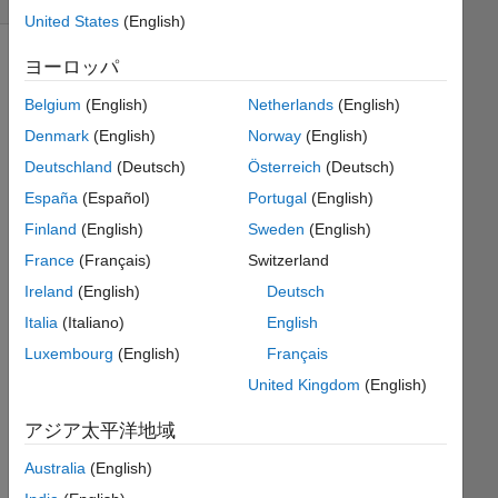
United States
(English)
ヨーロッパ
Find
Belgium
(English)
Netherlands
(English)
the
Denmark
(English)
Norway
(English)
volume
Deutschland
(Deutsch)
Österreich
(Deutsch)
of
cone,
España
(Español)
Portugal
(English)
when
Finland
(English)
Sweden
(English)
given
France
(Français)
Switzerland
radius(r)
and
Ireland
(English)
Deutsch
height(h).
Italia
(Italiano)
English
Luxembourg
(English)
Français
United Kingdom
(English)
Solve
アジア太平洋地域
Australia
(English)
Solution