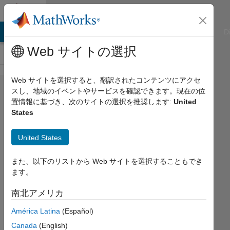
コンテンツへスキップ
Cody
ATLAB Answers
File Exchange
Cody
AI Chat Playground
D
Web サイトの選択
Web サイトを選択すると、翻訳されたコンテンツにアクセ
Problem
スし、地域のイベントやサービスを確認できます。現在の位
置情報に基づき、次のサイトの選択を推奨します:
United
43069.
States
Find the
volume
United States
of cone
また、以下のリストから Web サイトを選択することもでき
ます。
Andriy
Kavetsky
南北アメリカ
192
América Latina
(Español)
solvers
Canada
(English)
4 likes