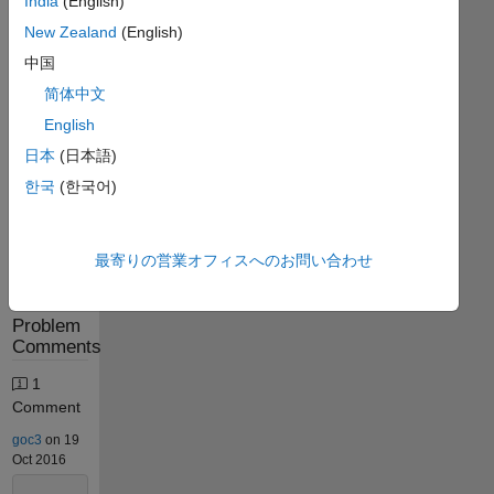
India
(English)
Stats
New Zealand
(English)
中国
311
简体中文
Solutions
English
192
Solvers
日本
(日本語)
Last
한국
(한국어)
Solution
submitted
on Feb
17,
最寄りの営業オフィスへのお問い合わせ
2026
Problem
Comments
1
Comment
goc3
on 19
Oct 2016