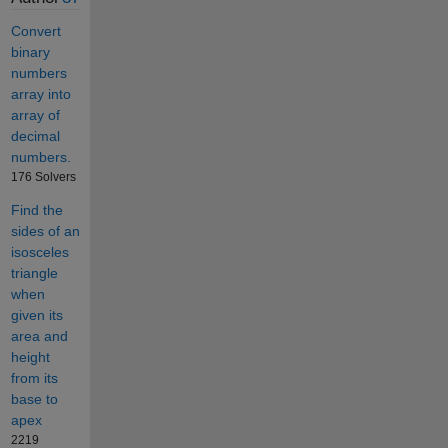
Convert
binary
numbers
array into
array of
decimal
numbers.
176 Solvers
Find the
sides of an
isosceles
triangle
when
given its
area and
height
from its
base to
apex
2219