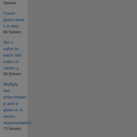
Solvers
Count
given word
x in text.
66 Solvers
Set x
value to
each odd
index of
vector y.
90 Solvers
Multiply
two
polynomials
p and q
given in in
vector
representation.
73 Solvers