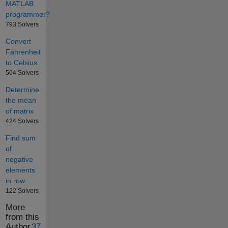
MATLAB
programmer?
793 Solvers
Convert
Fahrenheit
to Celsius
504 Solvers
Determine
the mean
of matrix
424 Solvers
Find sum
of
negative
elements
in row.
122 Solvers
More
from this
Author
37