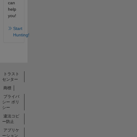
can
help
you!
Start
Hunting!
トラスト
センター
商標
プライバ
シー ポリ
シー
違法コピ
ー防止
アプリケ
ーション