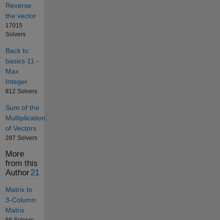
Reverse
the vector
17015
Solvers
Back to
basics 11 -
Max
Integer
812 Solvers
Sum of the
Multiplication
of Vectors
287 Solvers
More
from this
Author
21
Matrix to
3-Column
Matrix
56 Solvers