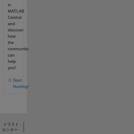
in
MATLAB
Central
and
discover
how
the
community
can
help
you!
Start
Hunting!
トラスト
センター