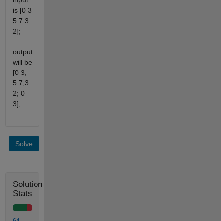
input
is [0 3
5 7 3
2];
output
will be
[0 3;
5 7;3
2; 0
3];
Solve
Solution
Stats
64