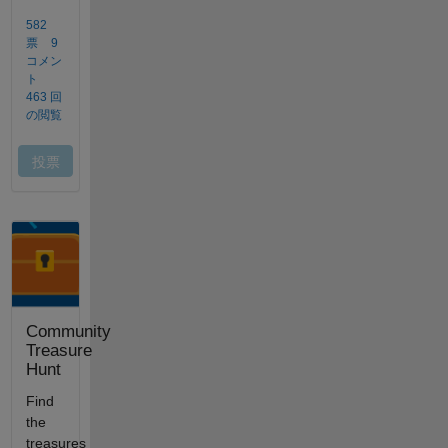
Community
Treasure
Hunt
Find
the
treasures