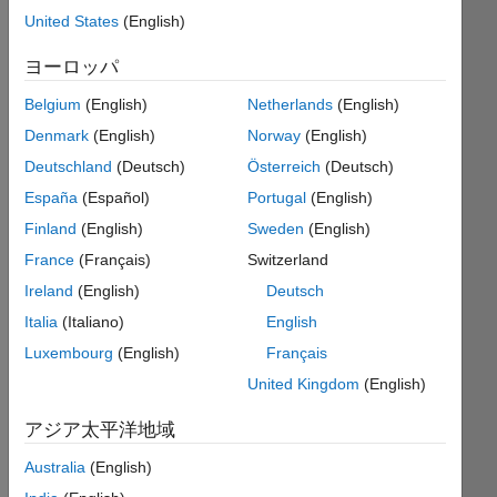
United States
(English)
ヨーロッパ
Given
two
Belgium
(English)
Netherlands
(English)
input
Denmark
(English)
Norway
(English)
first
input
Deutschland
(Deutsch)
Österreich
(Deutsch)
is a
España
(Español)
Portugal
(English)
matrix
Finland
(English)
Sweden
(English)
which
consist
France
(Français)
Switzerland
of the
Ireland
(English)
Deutsch
index
Italia
(Italiano)
English
numbers
of the
Luxembourg
(English)
Français
second
United Kingdom
(English)
input
vector.
アジア太平洋地域
You
place
Australia
(English)
the