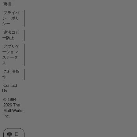
商標
プライバ
シー ポリ
シー
違法コピ
ー防止
アプリケ
ーション
ステータ
ス
ご利用条
件
Contact
Us
© 1994-
2026 The
MathWorks,
Inc.
Web サイトの選択
日