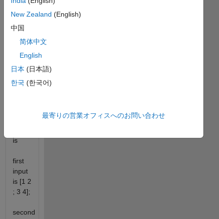
India
(English)
second
New Zealand
(English)
input
to the
中国
first
简体中文
input
English
matrix
with
日本
(日本語)
respect
한국
(한국어)
to the
index
number.
最寄りの営業オフィスへのお問い合わせ
example
is
first
input
is [1 2
; 3 4];
second