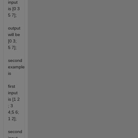
input
is [0 3
5 7];
output
will be
[0 3;
5 7];
second
example
is
first
input
is [1 2
; 3
4;5 6;
1 2];
second