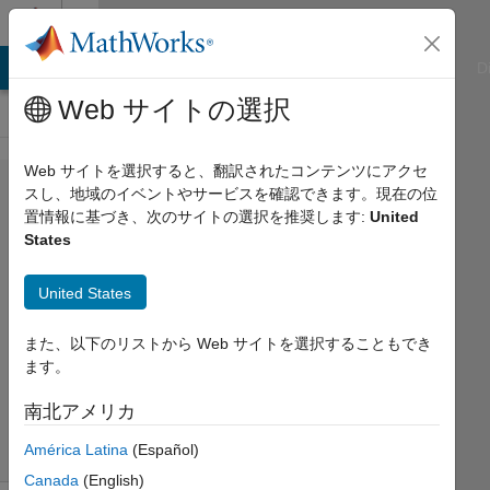
コンテンツへスキップ
Cody
ATLAB Answers
File Exchange
Cody
AI Chat Playground
D
Web サイトの選択
Web サイトを選択すると、翻訳されたコンテンツにアクセ
Problem
スし、地域のイベントやサービスを確認できます。現在の位
置情報に基づき、次のサイトの選択を推奨します:
United
42648.
States
Place
numbers
United States
また、以下のリストから Web サイトを選択することもでき
Abdullah
ます。
Caliskan
48
南北アメリカ
solvers
0 likes
América Latina
(Español)
Canada
(English)