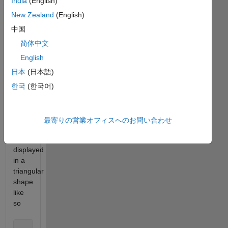
India
(English)
successive
integers.
New Zealand
(English)
So 6
中国
is a
简体中文
triangle
number
English
because
日本
(日本語)
한국
(한국어)
 6 = 1 + 2 + 3
which
最寄りの営業オフィスへのお問い合わせ
can
be
displayed
in a
triangular
shape
like
so