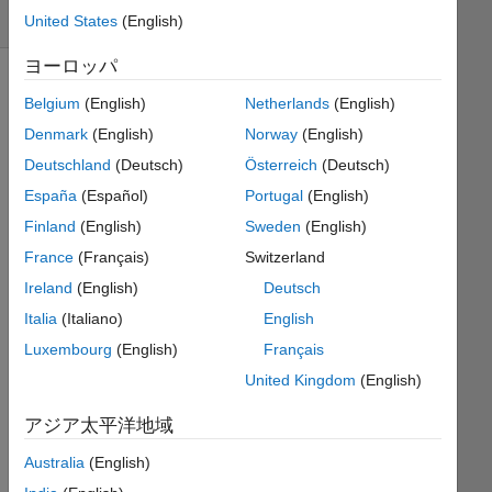
2 likes
United States
(English)
ヨーロッパ
Belgium
(English)
Netherlands
(English)
This
Denmark
(English)
Norway
(English)
is an
Deutschland
(Deutsch)
Österreich
(Deutsch)
offshoot
of
España
(Español)
Portugal
(English)
Cody
Finland
(English)
Sweden
(English)
Problem
France
(Français)
Switzerland
5:
Triangle
Ireland
(English)
Deutsch
Numbers
.
Italia
(Italiano)
English
Luxembourg
(English)
Français
Triangle
numbers
United Kingdom
(English)
are
アジア太平洋地域
the
sums
Australia
(English)
of