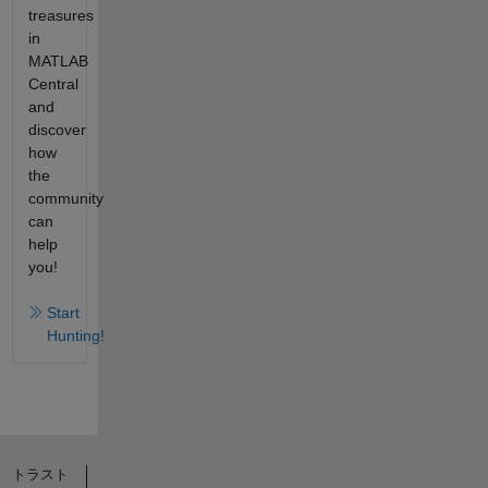
treasures
in
MATLAB
Central
and
discover
how
the
community
can
help
you!
Start
Hunting!
トラスト