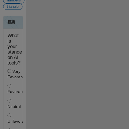
numbers
triangle