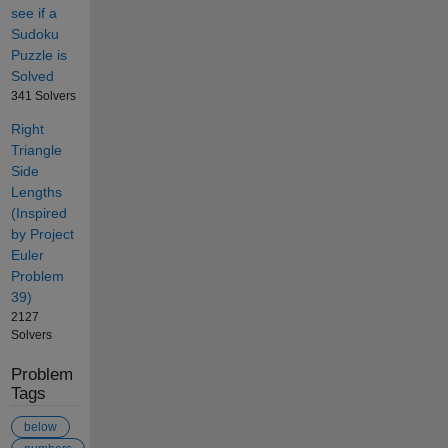
see if a
Sudoku
Puzzle is
Solved
341 Solvers
Right
Triangle
Side
Lengths
(Inspired
by Project
Euler
Problem
39)
2127
Solvers
Problem
Tags
below