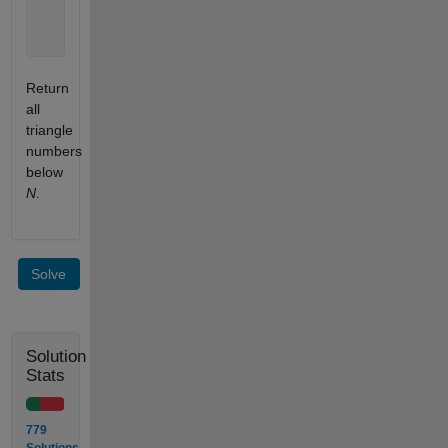
      *

     * *

    * * * 
Return
all
triangle
numbers
below
N
.
Solve
Solution
Stats
779