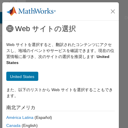
コンテンツへスキップ
Cody
ATLAB Answers
File Exchange
Cody
AI Chat Playground
D
Web サイトの選択
Web サイトを選択すると、翻訳されたコンテンツにアクセ
Problem
スし、地域のイベントやサービスを確認できます。現在の位
置情報に基づき、次のサイトの選択を推奨します:
United
291.
States
Triangle
Numbers
United States
Below N
また、以下のリストから Web サイトを選択することもでき
ます。
@bmtran
(Bryant
南北アメリカ
Tran)
América Latina
(Español)
238
Canada
(English)
solvers