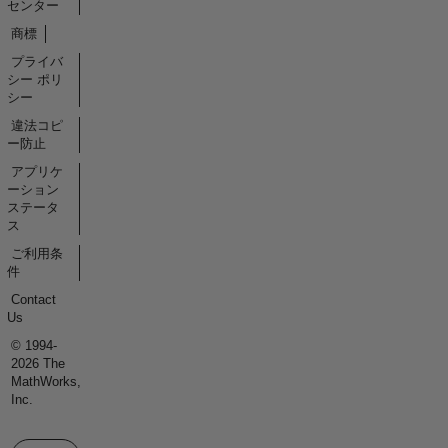
センター
商標
プライバ
シー ポリ
シー
違法コピ
ー防止
アプリケ
ーション
ステータ
ス
ご利用条
件
Contact
Us
© 1994-
2026 The
MathWorks,
Inc.