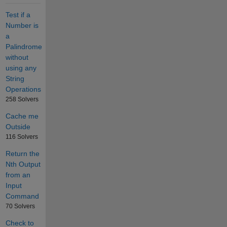
Test if a
Number is
a
Palindrome
without
using any
String
Operations
258 Solvers
Cache me
Outside
116 Solvers
Return the
Nth Output
from an
Input
Command
70 Solvers
Check to