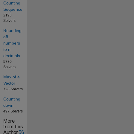
Counting
Sequence
2193
Solvers
Rounding
off
numbers
to n
decimals
5770
Solvers
Max of a
Vector
728 Solvers
Counting
down
497 Solvers
More
from this
Author
56