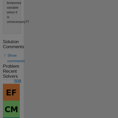
temporary
variable
when it
is
unnecessary??
Solution
Comments
Show
comments
Problem
Recent
Solvers
509