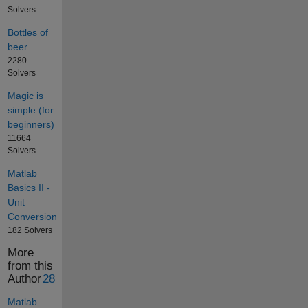
Solvers
Bottles of
beer
2280
Solvers
Magic is
simple (for
beginners)
11664
Solvers
Matlab
Basics II -
Unit
Conversion
182 Solvers
More
from this
Author
28
Matlab