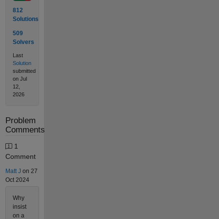
812
Solutions
509
Solvers
Last
Solution
submitted
on Jul
12,
2026
Problem
Comments
1
Comment
Matt J
on 27
Oct 2024
Why
insist
on a