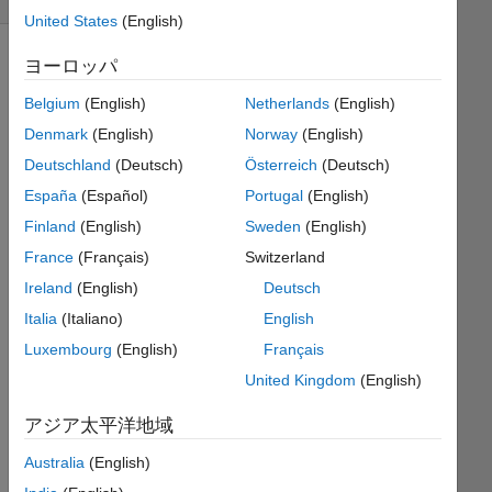
United States
(English)
ヨーロッパ
Switch
Belgium
(English)
Netherlands
(English)
assignments
Denmark
(English)
Norway
(English)
for
Deutschland
(Deutsch)
Österreich
(Deutsch)
variables
x and
España
(Español)
Portugal
(English)
y, for
Finland
(English)
Sweden
(English)
example
France
(Français)
Switzerland
start
Ireland
(English)
Deutsch
with x
Italia
(Italiano)
English
= 1
Luxembourg
(English)
Français
and y
= 3
United Kingdom
(English)
end
アジア太平洋地域
with y
= 1
Australia
(English)
and x