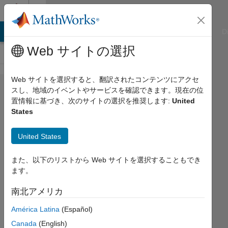
コンテンツへスキップ
Cody
ATLAB Answers
File Exchange
Cody
AI Chat Playground
D
Web サイトの選択
Web サイトを選択すると、翻訳されたコンテンツにアクセ
Problem
スし、地域のイベントやサービスを確認できます。現在の位
置情報に基づき、次のサイトの選択を推奨します:
United
2850. Matlab
States
Basics -
Switching
United States
Assignments
また、以下のリストから Web サイトを選択することもでき
ます。
Yaz
Majeed
南北アメリカ
509
América Latina
(Español)
solvers
Canada
(English)
3 likes