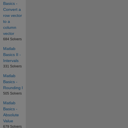
Basics -
Convert a
row vector
to a
column
vector
684 Solvers
Matlab
Basics II -
Intervals
331 Solvers
Matlab
Basics -
Rounding I
505 Solvers
Matlab
Basics -
Absolute
Value
679 Solvers