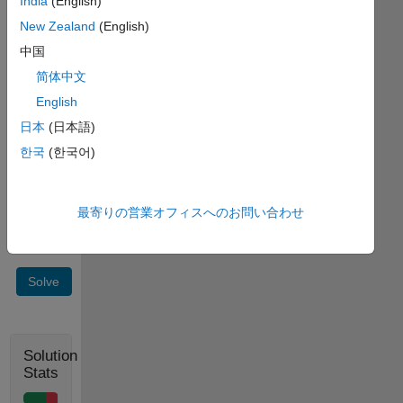
= 3
India
(English)
New Zealand
(English)
Do
中国
NOT
simply
简体中文
re-
English
assign
日本
(日本語)
variables,
use a
한국
(한국어)
temporary
variable
'z'
最寄りの営業オフィスへのお問い合わせ
Solve
Solution
Stats