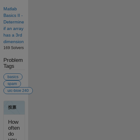
Matlab
Basics II -
Determine
if an array
has a 3rd
dimension
169 Solvers
Problem
Tags
basics
spam
uic-bioe 240