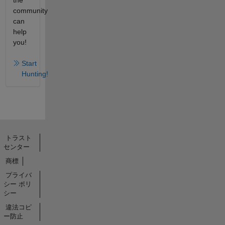
the
community
can
help
you!
Start
Hunting!
トラスト
センター
商標
プライバ
シー ポリ
シー
違法コピ
ー防止