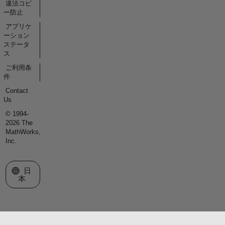
違法コピ
ー防止
アプリケ
ーション
ステータ
ス
ご利用条
件
Contact
Us
© 1994-
2026 The
MathWorks,
Inc.
Web サイトの選択
日
本