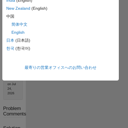
India
(English)
New Zealand
(English)
中国
Solution
简体中文
Stats
English
日本
(日本語)
1261
한국
(한국어)
Solutions
1004
Solvers
最寄りの営業オフィスへのお問い合わせ
Last
Solution
submitted
on Jul
24,
2026
Problem
Comments