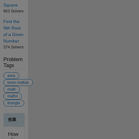
Square
863 Solvers
Find the
Nth Root
of a Given
Number
374 Solvers
Problem
Tags
area
basic matlab
math
maths
triangle