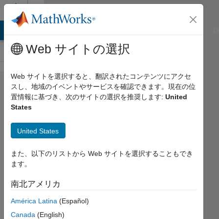
コンテンツへスキップ
Cody
ATLAB Answers
File Exchange
Cody
AI Chat Playground
D
Web サイトの選択
Web サイトを選択すると、翻訳されたコンテンツにアクセ
Problem
スし、地域のイベントやサービスを確認できます。現在の位
置情報に基づき、次のサイトの選択を推奨します:
United
2378.
States
Area of
a
United States
triangle
また、以下のリストから Web サイトを選択することもでき
ます。
Shravankumar
P
南北アメリカ
1K
América Latina
(Español)
solvers
Canada
(English)
5 likes