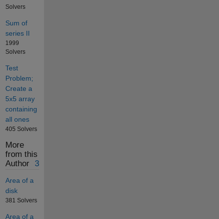
Solvers
Sum of
series II
1999
Solvers
Test
Problem;
Create a
5x5 array
containing
all ones
405 Solvers
More
from this
Author
3
Area of a
disk
381 Solvers
Area of a