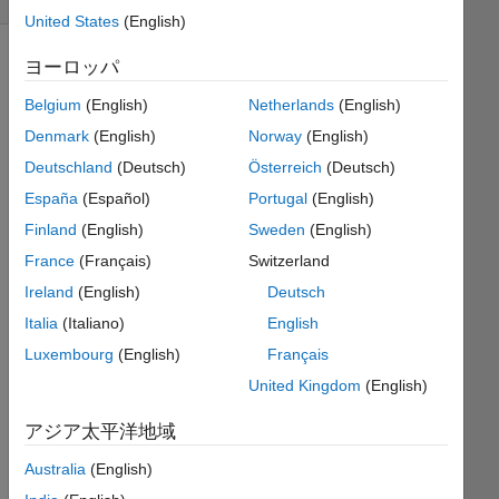
United States
(English)
ヨーロッパ
A
Belgium
(English)
Netherlands
(English)
triangle
Denmark
(English)
Norway
(English)
is
Deutschland
(Deutsch)
Österreich
(Deutsch)
given
with
España
(Español)
Portugal
(English)
base
Finland
(English)
Sweden
(English)
'b'
France
(Français)
Switzerland
,vertical
hight
Ireland
(English)
Deutsch
'h'
.
Italia
(Italiano)
English
then
Luxembourg
(English)
Français
find
it's
United Kingdom
(English)
area.
アジア太平洋地域
Australia
(English)
Solve