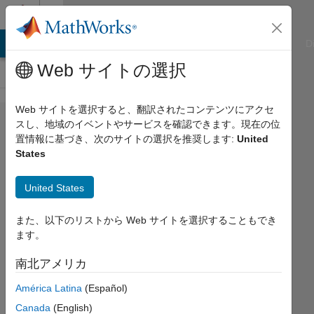
コンテンツへスキップ
Cody
ATLAB Answers
File Exchange
Cody
AI Chat Playground
D
Web サイトの選択
Web サイトを選択すると、翻訳されたコンテンツにアクセ
Problem
スし、地域のイベントやサービスを確認できます。現在の位
置情報に基づき、次のサイトの選択を推奨します:
United
1422.
States
frame of
the
United States
matrix
また、以下のリストから Web サイトを選択することもでき
ます。
Marco
Castelli
南北アメリカ
938
América Latina
(Español)
solvers
Canada
(English)
8 likes