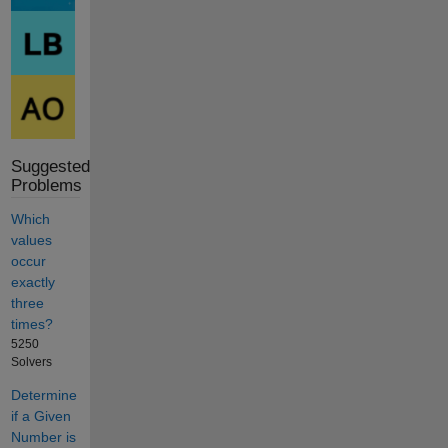
Suggested
Problems
Which
values
occur
exactly
three
times?
5250
Solvers
Determine
if a Given
Number is