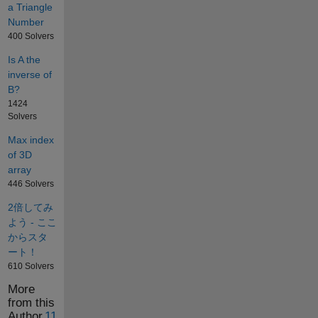
a Triangle
Number
400 Solvers
Is A the
inverse of
B?
1424
Solvers
Max index
of 3D
array
446 Solvers
2倍してみ
よう - ここ
からスタ
ート！
610 Solvers
More
from this
Author
11