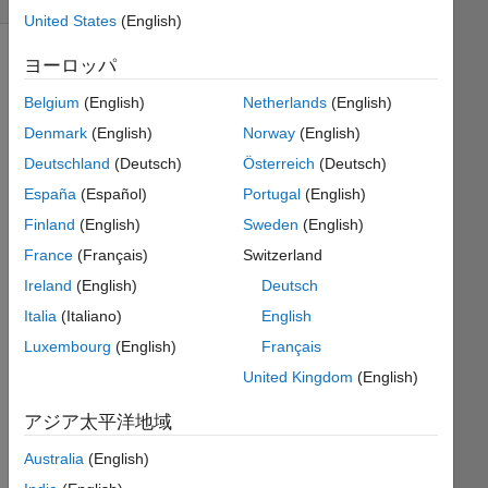
United States
(English)
ヨーロッパ
Given
Belgium
(English)
Netherlands
(English)
the
Denmark
(English)
Norway
(English)
matrix
Deutschland
(Deutsch)
Österreich
(Deutsch)
M,
return
España
(Español)
Portugal
(English)
M
Finland
(English)
Sweden
(English)
without
France
(Français)
Switzerland
the
external
Ireland
(English)
Deutsch
frame.
Italia
(Italiano)
English
Luxembourg
(English)
Français
United Kingdom
(English)
Solve
アジア太平洋地域
Australia
(English)
Solution