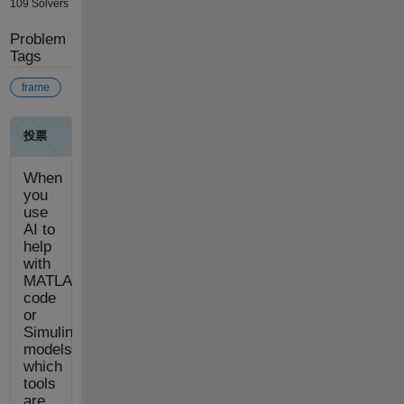
109 Solvers
Problem
Tags
frame