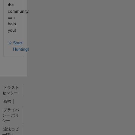
the
community
can
help
you!
Start
Hunting!
トラスト
センター
商標
プライバ
シー ポリ
シー
違法コピ
ー防止