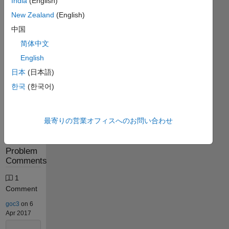
India
(English)
Stats
New Zealand
(English)
中国
2977
简体中文
Solutions
English
938
Solvers
日本
(日本語)
Last
한국
(한국어)
Solution
submitted
on Aug
02,
最寄りの営業オフィスへのお問い合わせ
2026
Problem
Comments
1
Comment
goc3
on 6
Apr 2017