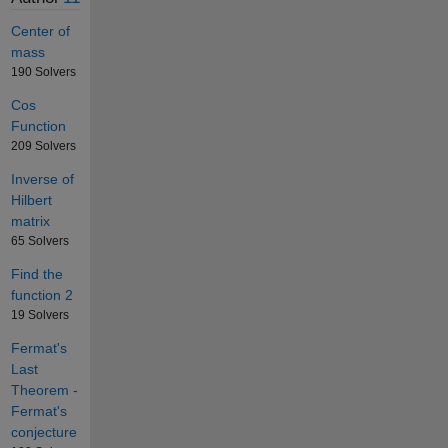
Center of
mass
190 Solvers
Cos
Function
209 Solvers
Inverse of
Hilbert
matrix
65 Solvers
Find the
function 2
19 Solvers
Fermat's
Last
Theorem -
Fermat's
conjecture