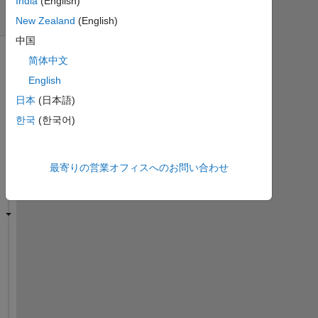
日
India
(English)
間)
New Zealand
(English)
中国
简体中文
English
日本
(日本語)
한국
(한국어)
最寄りの営業オフィスへのお問い合わせ
I
'
m 
t
r