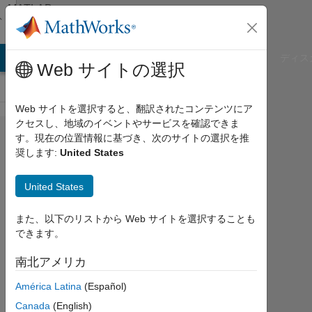
コンテンツへスキップ
MATLAB
Answers
B Answers
File Exchange
Cody
AI Chat Playground
ディス
Web サイトの選択
Web サイトを選択すると、翻訳されたコンテンツにア
クセスし、地域のイベントやサービスを確認できま
plotting
す。現在の位置情報に基づき、次のサイトの選択を推
奨します:
United States
discrete
time
United States
signals
また、以下のリストから Web サイトを選択することも
できます。
William
南北アメリカ
2013
9 月
América Latina
(Español)
11
Canada
(English)