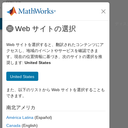
コンテンツへスキップ
MATLAB
Answers
B Answers
File Exchange
Cody
AI Chat Playground
ディス
Web サイトの選択
Web サイトを選択すると、翻訳されたコンテンツにア
クセスし、地域のイベントやサービスを確認できま
Repeating
す。現在の位置情報に基づき、次のサイトの選択を推
奨します:
United States
while loop
to form
United States
matrix
また、以下のリストから Web サイトを選択することも
できます。
Jo
2021
南北アメリカ
6 月
América Latina
(Español)
4
1
Canada
(English)