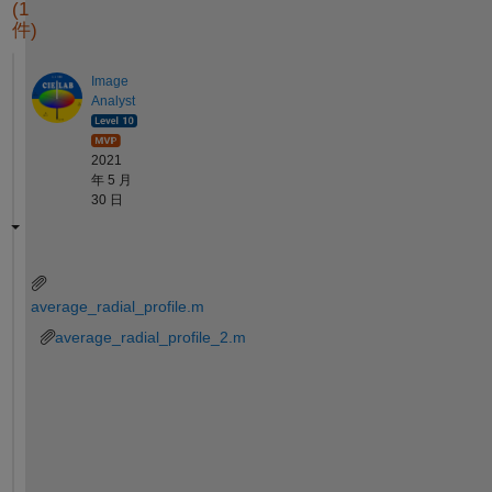
(1
件)
Image
Analyst
2021
年 5 月
30 日
average_radial_profile.m
average_radial_profile_2.m
S
e
e 
a