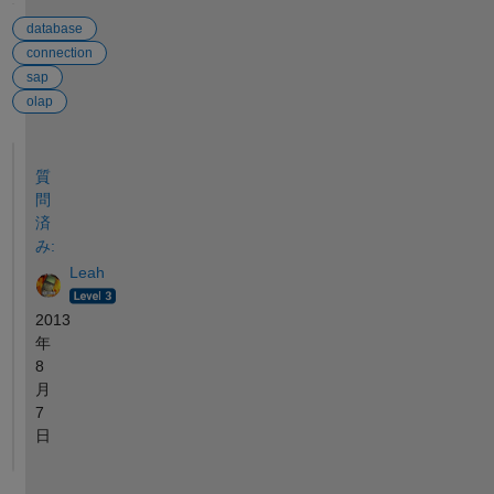
database
connection
sap
olap
参考
質
問
済
み:
Leah
2013
年
8
月
7
日