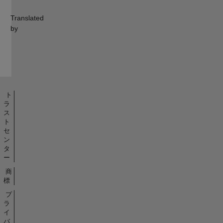
Translated
by
ト
ラ
ス
ト
セ
ン
タ
ー
商
標
プ
ラ
イ
バ