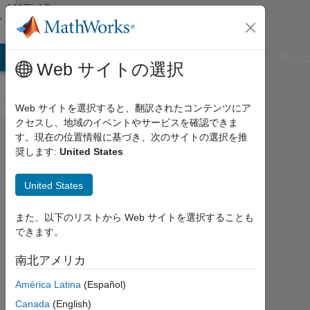
コンテンツへスキップ
MATLAB
Answers
B Answers
File Exchange
Cody
AI Chat Playground
ディス
Web サイトの選択
Web サイトを選択すると、翻訳されたコンテンツにア
クセスし、地域のイベントやサービスを確認できま
SAP
す。現在の位置情報に基づき、次のサイトの選択を推
奨します:
United States
OLAP
Database
United States
connection
また、以下のリストから Web サイトを選択することも
できます。
Leah
南北アメリカ
2013
8 月
América Latina
(Español)
7
Canada
(English)