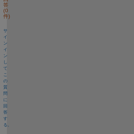
答
(0
件)
サ
イ
ン
イ
ン
し
て
こ
の
質
問
に
回
答
す
る。