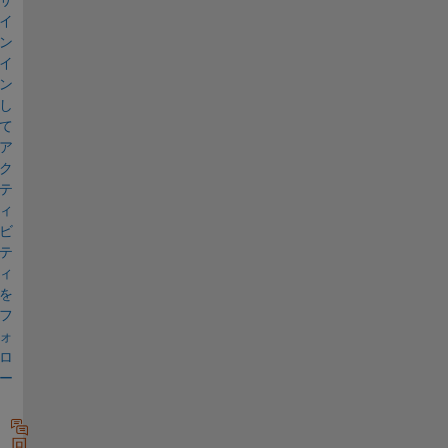
イ
ン
イ
ン
し
て
ア
ク
テ
ィ
ビ
テ
ィ
を
フ
ォ
ロ
ー
回