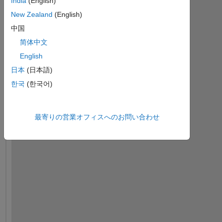
India
(English)
New Zealand
(English)
中国
简体中文
I 
English
a
m 
日本
(日本語)
l
한국
(한국어)
o
o
k
最寄りの営業オフィスへのお問い合わせ
i
n
g 
t
o 
c
o
n
n
e