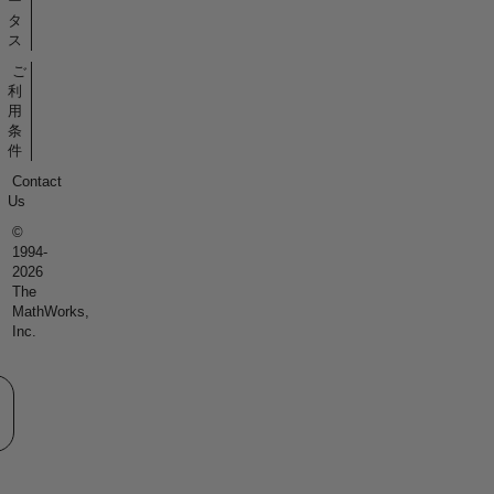
ー
タ
ス
ご
利
用
条
件
Contact
Us
©
1994-
2026
The
MathWorks,
Inc.
eb サイトの選択