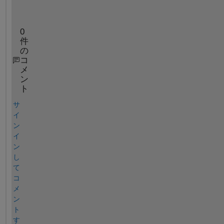
t
m
0
件
の
コ
メ
ン
ト
サ
イ
ン
イ
ン
し
て
コ
メ
ン
ト
す