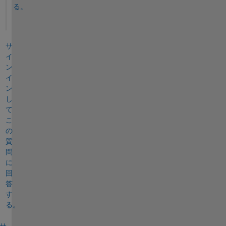
る。
サ
イ
ン
イ
ン
し
て
こ
の
質
問
に
回
答
す
る。
サ