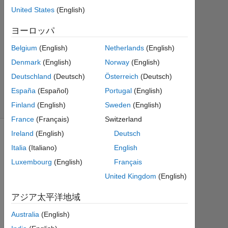
0
United States
(English)
回
答
ヨーロッパ
11
ビ
Belgium
(English)
Netherlands
(English)
ュ
Denmark
(English)
Norway
(English)
ー
Deutschland
(Deutsch)
Österreich
(Deutsch)
(30
España
(Español)
Portugal
(English)
日
間)
Finland
(English)
Sweden
(English)
France
(Français)
Switzerland
Ireland
(English)
Deutsch
Italia
(Italiano)
English
Luxembourg
(English)
Français
United Kingdom
(English)
アジア太平洋地域
Australia
(English)