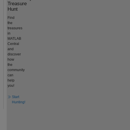
Treasure
Hunt
Find
the
treasures
in
MATLAB
Central
and
discover
how
the
community
can
help
you!
Start
Hunting!