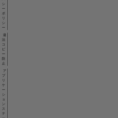
シ
ー
ポ
リ
シ
ー
違
法
コ
ピ
ー
防
止
ア
プ
リ
ケ
ー
シ
ョ
ン
ス
テ