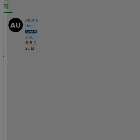
回
答
Atsushi
Ueno
2021
年 5 月
26 日
F
i
g
u
r
e 
の 
[
プ
ロ