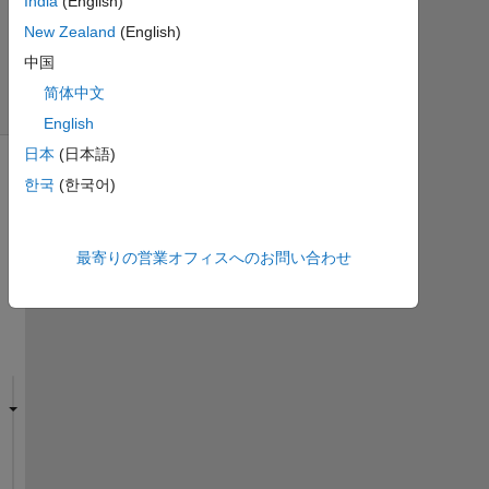
India
(English)
ュ
ー
New Zealand
(English)
(30
中国
日
简体中文
間)
English
日本
(日本語)
한국
(한국어)
最寄りの営業オフィスへのお問い合わせ
H