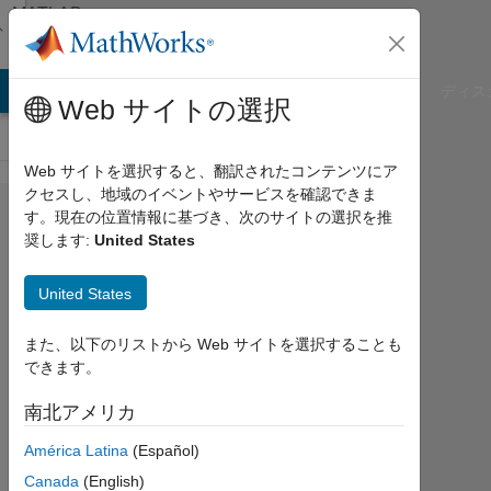
コンテンツへスキップ
MATLAB
Answers
B Answers
File Exchange
Cody
AI Chat Playground
ディス
Web サイトの選択
Web サイトを選択すると、翻訳されたコンテンツにア
クセスし、地域のイベントやサービスを確認できま
Not able to
す。現在の位置情報に基づき、次のサイトの選択を推
奨します:
United States
run Matlab
Standalone
United States
Executable
また、以下のリストから Web サイトを選択することも
できます。
Dr.
Seis
南北アメリカ
2013
América Latina
(Español)
6 月
Canada
(English)