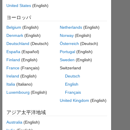
1
United States
(English)
回
答
ヨーロッパ
Belgium
(English)
Netherlands
(English)
回
答
Denmark
(English)
Norway
(English)
採
Deutschland
(Deutsch)
Österreich
(Deutsch)
用
España
(Español)
Portugal
(English)
済
み
Finland
(English)
Sweden
(English)
France
(Français)
Switzerland
2021
Ireland
(English)
Deutsch
1 月
Italia
(Italiano)
English
25
に更
Luxembourg
(English)
Français
新
United Kingdom
(English)
13
ビ
アジア太平洋地域
ュ
Australia
(English)
ー