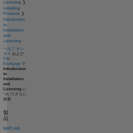
Licensing
Installing
Products
Introduction
to
Installation
and
Licensing
ヘルプ セン
ター
および
File
Exchange
で
Introduction
to
Installation
and
Licensing
に
ついてさらに
検索
製
品
MATLAB