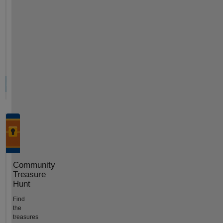
Community
Treasure
Hunt
Find
the
treasures