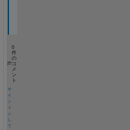
e
l
f
.
0
件
の
コ
メ
ン
ト
サ
イ
ン
イ
ン
し
て