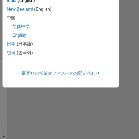
India
(English)
新
10
New Zealand
(English)
ビ
中国
ュ
简体中文
ー
English
(30
日
日本
(日本語)
間)
한국
(한국어)
最寄りの営業オフィスへのお問い合わせ