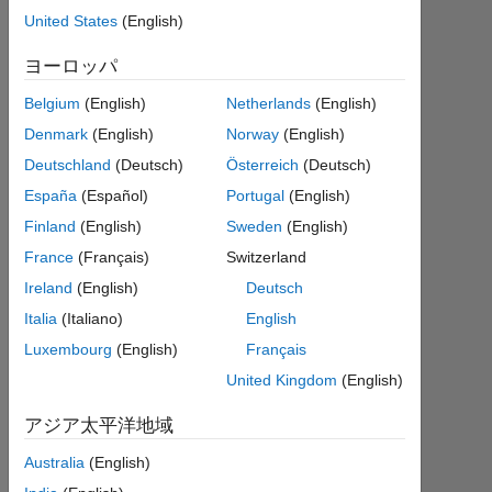
HK
United States
(English)
Physicist
2020
ヨーロッパ
11
Belgium
(English)
Netherlands
(English)
月 9
1
Denmark
(English)
Norway
(English)
回
Deutschland
(Deutsch)
Österreich
(Deutsch)
答
España
(Español)
Portugal
(English)
Finland
(English)
Sweden
(English)
回
答
France
(Français)
Switzerland
採
Ireland
(English)
Deutsch
用
Italia
(Italiano)
English
済
Luxembourg
(English)
Français
み
United Kingdom
(English)
2020
アジア太平洋地域
11
月 9
Australia
(English)
に更