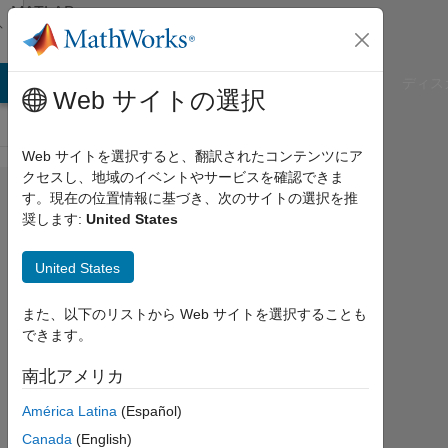
コンテンツへスキップ
MATLAB
Answers
B Answers
File Exchange
Cody
AI Chat Playground
ディス
Web サイトの選択
Web サイトを選択すると、翻訳されたコンテンツにア
クセスし、地域のイベントやサービスを確認できま
How do I
す。現在の位置情報に基づき、次のサイトの選択を推
奨します:
United States
run
MATLAB
United States
codes
from a
また、以下のリストから Web サイトを選択することも
できます。
Linux
command
南北アメリカ
console?
América Latina
(Español)
Canada
(English)