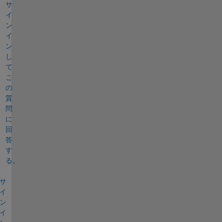
サ
イ
ン
イ
ン
し
て
こ
の
質
問
に
回
答
す
る。
サ
イ
ン
イ