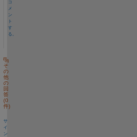
コ
メ
ン
ト
す
る。
そ
の
他
の
回
答
(0
件)
サ
イ
ン