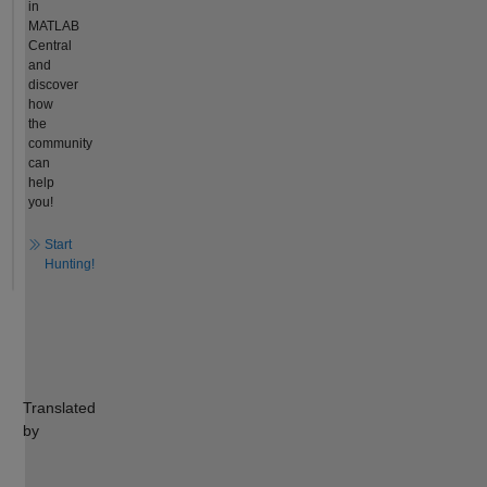
in
MATLAB
Central
and
discover
how
the
community
can
help
you!
Start
Hunting!
Translated
by