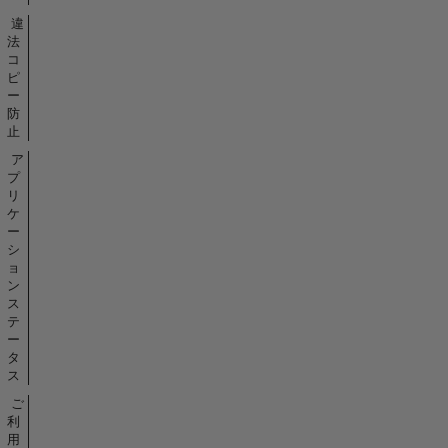
違
法
コ
ピ
ー
防
止
ア
プ
リ
ケ
ー
シ
ョ
ン
ス
テ
ー
タ
ス
ご
利
用