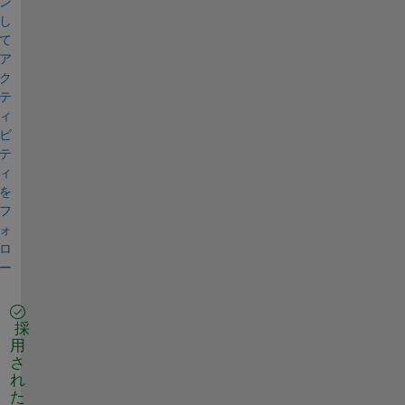
ン
し
て
ア
ク
テ
ィ
ビ
テ
ィ
を
フ
ォ
ロ
ー
採
用
さ
れ
た