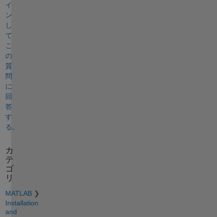
イ
ン
し
て
こ
の
質
問
に
回
答
す
る。
カ
テ
ゴ
リ
MATLAB
Installation
and