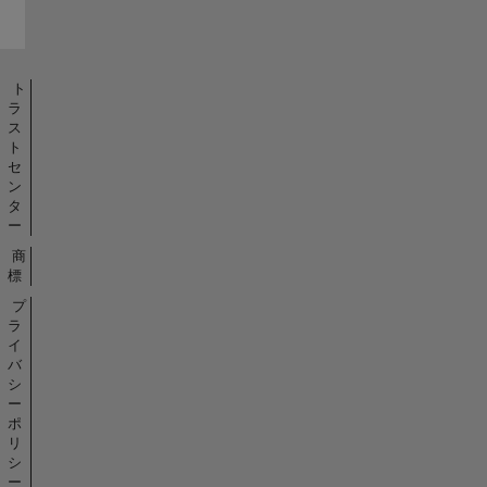
ト
ラ
ス
ト
セ
ン
タ
ー
商
標
プ
ラ
イ
バ
シ
ー
ポ
リ
シ
ー