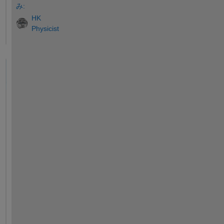
み:
HK
Physicist