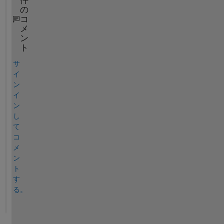
件
の
コ
メ
ン
ト
サ
イ
ン
イ
ン
し
て
コ
メ
ン
ト
す
る。