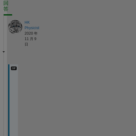
回
答
HK
Physicist
2020 年
11 月 9
日
I 
a
n
s
w
e
r 
m
y
s