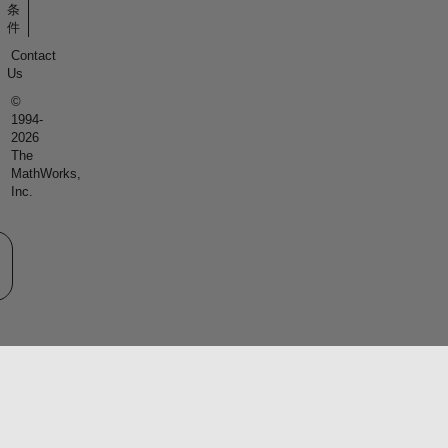
条
件
Contact
Us
©
1994-
2026
The
MathWorks,
Inc.
eb サイトの選択