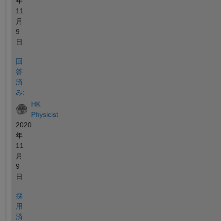
年
11
月
9
日
回
答
済
み:
HK
Physicist
2020
年
11
月
9
日
採
用
済