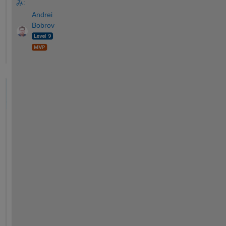
み:
Andrei
Bobrov