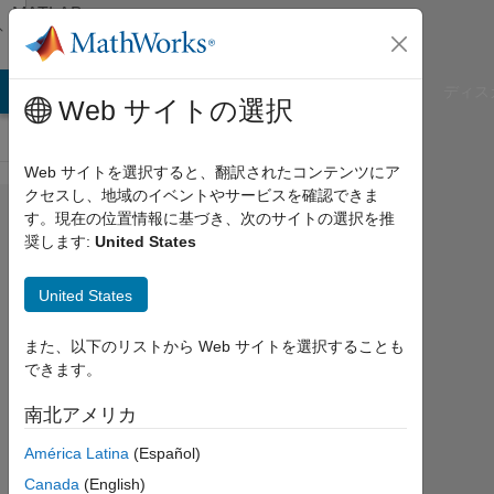
コンテンツへスキップ
MATLAB
Answers
B Answers
File Exchange
Cody
AI Chat Playground
ディス
Web サイトの選択
Web サイトを選択すると、翻訳されたコンテンツにア
クセスし、地域のイベントやサービスを確認できま
dimensionality
す。現在の位置情報に基づき、次のサイトの選択を推
奨します:
United States
problem with
differential
United States
equations
また、以下のリストから Web サイトを選択することも
できます。
Ruben
南北アメリカ
2011
4 月
América Latina
(Español)
26
Canada
(English)