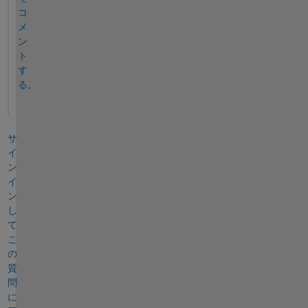
コ
メ
ン
ト
す
る。
サ
イ
ン
イ
ン
し
て
こ
の
質
問
に