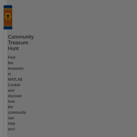
Community
Treasure
Hunt
Find
the
treasures
in
MATLAB
Central
and
discover
how
the
community
can
help
you!