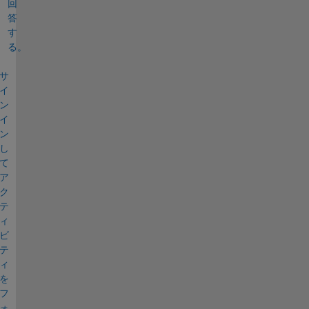
回
答
す
る。
サ
イ
ン
イ
ン
し
て
ア
ク
テ
ィ
ビ
テ
ィ
を
フ
ォ