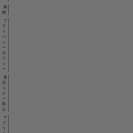
商
標
プ
ラ
イ
バ
シ
ー
ポ
リ
シ
ー
違
法
コ
ピ
ー
防
止
ア
プ
リ