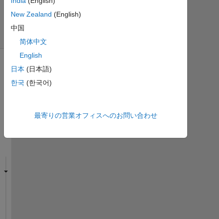
India
(English)
ー
(30
New Zealand
(English)
日
中国
間)
简体中文
English
日本
(日本語)
한국
(한국어)
最寄りの営業オフィスへのお問い合わせ
I 
t