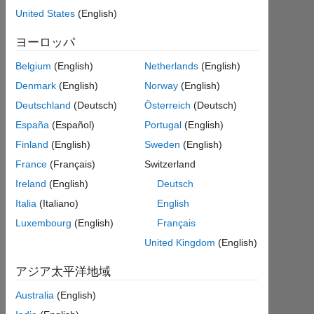
Abdul
United States
(English)
Basith
Ashraf
ヨーロッパ
Belgium
(English)
Netherlands
(English)
2020
10
Denmark
(English)
Norway
(English)
月
Deutschland
(Deutsch)
Österreich
(Deutsch)
14
España
(Español)
Portugal
(English)
0
Finland
(English)
Sweden
(English)
回
答
France
(Français)
Switzerland
Ireland
(English)
Deutsch
2022
Italia
(Italiano)
English
1 月
Luxembourg
(English)
Français
27
に更
United Kingdom
(English)
新
アジア太平洋地域
7
ビ
Australia
(English)
ュ