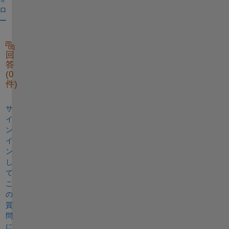
ロ
ー
回
答
(0
件)
サ
イ
ン
イ
ン
し
て
こ
の
質
問
に