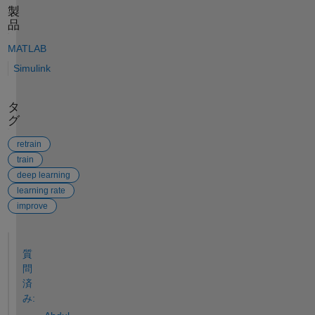
製
品
MATLAB
Simulink
タ
グ
retrain
train
deep learning
learning rate
improve
参考
質
問
済
み: