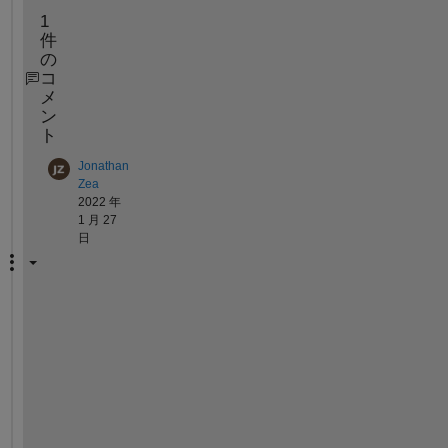
1
件
の
コ
メ
ン
ト
Jonathan
Zea
2022 年
1 月 27
日
I 
t
h
i
n
k 