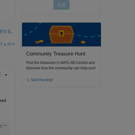
答する。
フォロー
Community Treasure Hunt
Find the treasures in MATLAB Central and
discover how the community can help you!
Start Hunting!
ed 
ピー