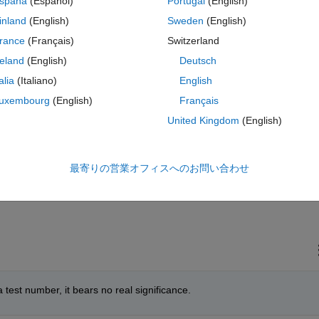
spaña
(Español)
Portugal
(English)
inland
(English)
Sweden
(English)
rance
(Français)
Switzerland
reland
(English)
Deutsch
talia
(Italiano)
English
uxembourg
(English)
Français
United Kingdom
(English)
value of "phi_dot" between 0 and 90.
最寄りの営業オフィスへのお問い合わせ
 a test number, it bears no real significance.