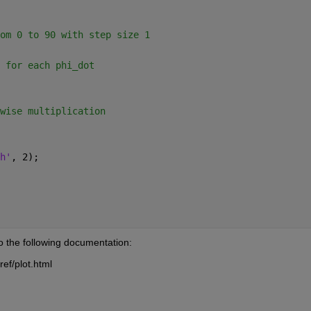
om 0 to 90 with step size 1
 for each phi_dot
wise multiplication
h'
, 2);
to the following documentation:
ef/plot.html