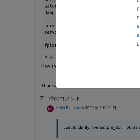
E
aileron   = (phi_dot)*0.5;
F
damp      = (100 - aileron)/100;
F
servo_r   =  aileron*damp;
I
servo_l   = -aileron*damp; 
I
L
fplot(servo_l,phi_dot[0,90])
I'm trying to plot the value of "servo_l" for each 
How should I structure my syntax?
Thanks!
1 件のコメント
Keith Blackstock
2020 年 8 月 19 日
Just to clarify, I've set phi_dot = 60 as