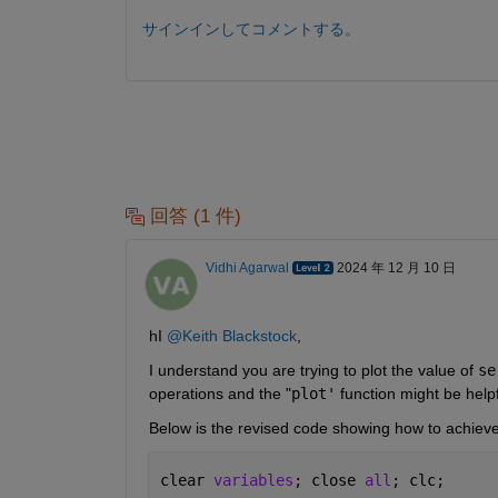
サインインしてコメントする。
回答 (1 件)
Vidhi Agarwal
2024 年 12 月 10 日
hI 
@Keith Blackstock
,
I understand you are trying to plot the value of 
se
operations and the "
plot'
 function might be help
Below is the revised code showing how to achiev
clear 
variables
; close 
all
; clc;