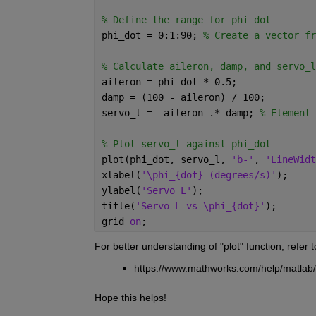
% Define the range for phi_dot
phi_dot = 0:1:90; 
% Create a vector fr
% Calculate aileron, damp, and servo_l
aileron = phi_dot * 0.5;
damp = (100 - aileron) / 100;
servo_l = -aileron .* damp; 
% Element-
% Plot servo_l against phi_dot
plot(phi_dot, servo_l, 
'b-'
, 
'LineWidt
xlabel(
'\phi_{dot} (degrees/s)'
);
ylabel(
'Servo L'
);
title(
'Servo L vs \phi_{dot}'
);
grid 
on
;
For better understanding of "plot" function, refer 
https://www.mathworks.com/help/matlab/r
Hope this helps!