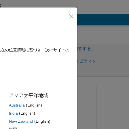
その他
サインインしてこの質問に回答する。
現在の位置情報に基づき、次のサイトの
共
サインインしてアクティビティを
有
フォロー
質問済み:
アジア太平洋地域
Keith Blackstock
Australia
(English)
2020 年 8 月 19 日
ピー
India
(English)
回答済み:
New Zealand
(English)
Vidhi Agarwal