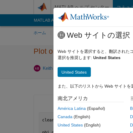
コンテンツへスキップ
MATLAB ヘルプ センター
コミュ
MATLAB Answers
File Exchange
Cody
AI C
ホーム
質問する
回答
閲覧
MATLA
Web サイトの選択
Plot one Variable over anothe
Web サイトを選択すると、翻訳され
選択を推奨します:
United States
20
Keith Blackstock
2020 8 月 19
1 回答
United States
また、以下のリストから Web サイト
南北アメリカ
América Latina
(Español)
B
Canada
(English)
D
clear 
variables
; close 
all
; clc;
United States
(English)
D
phi_dot   = 60 