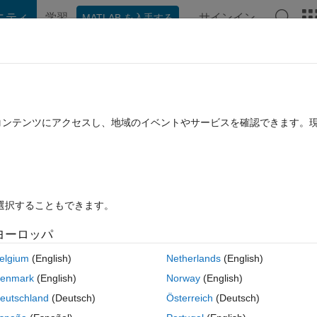
ニティ
学習
サインイン
MATLAB を入手する
hat Playground
ディスカッション
コンテスト
ブログ
投稿
B に関する FAQ
その他
r
たコンテンツにアクセスし、地域のイベントやサービスを確認できます。
24 12 月 10 に更新
2 ビュー (30 日間)
を選択することもできます。
ヨーロッパ
0 投票
MATLAB Online で開く
elgium
(English)
Netherlands
(English)
コ
テーマ
enmark
(English)
Norway
(English)
eutschland
(Deutsch)
Österreich
(Deutsch)