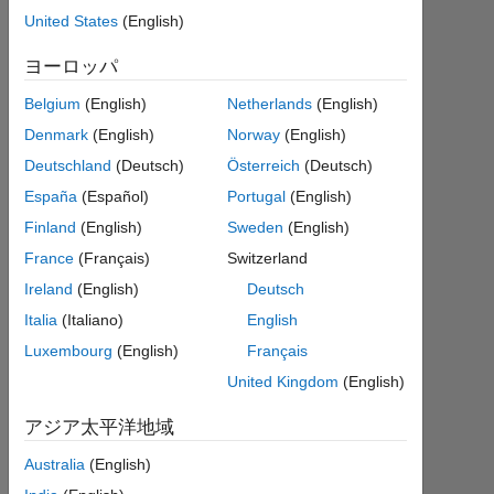
Timothee
United States
(English)
Fichot
2020
ヨーロッパ
8 月
Belgium
(English)
Netherlands
(English)
10
1
Denmark
(English)
Norway
(English)
回
Deutschland
(Deutsch)
Österreich
(Deutsch)
答
España
(Español)
Portugal
(English)
Finland
(English)
Sweden
(English)
回
答
France
(Français)
Switzerland
採
Ireland
(English)
Deutsch
用
Italia
(Italiano)
English
済
Luxembourg
(English)
Français
み
United Kingdom
(English)
2020
アジア太平洋地域
8 月
14
Australia
(English)
に更