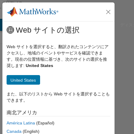
コンテンツへスキップ
MATLAB
Answers
B Answers
File Exchange
Cody
AI Chat Playground
ディス
Web サイトの選択
Web サイトを選択すると、翻訳されたコンテンツにア
クセスし、地域のイベントやサービスを確認できま
Using
す。現在の位置情報に基づき、次のサイトの選択を推
奨します:
United States
more
layers
United States
make
my
また、以下のリストから Web サイトを選択することも
できます。
network
performs
南北アメリカ
worse
América Latina
(Español)
Canada
(English)