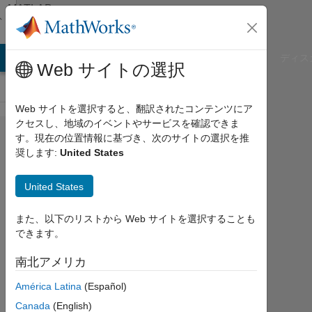
コンテンツへスキップ
MATLAB
Answers
B Answers
File Exchange
Cody
AI Chat Playground
ディス
Web サイトの選択
Web サイトを選択すると、翻訳されたコンテンツにア
クセスし、地域のイベントやサービスを確認できま
grpstats
す。現在の位置情報に基づき、次のサイトの選択を推
奨します:
United States
with
nan
United States
values
また、以下のリストから Web サイトを選択することも
できます。
Leah
南北アメリカ
2012
12
América Latina
(Español)
月
Canada
(English)