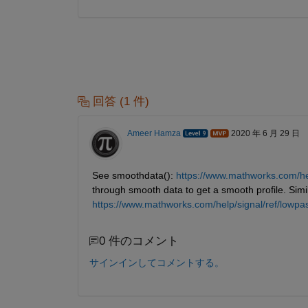
回答 (1 件)
Ameer Hamza
2020 年 6 月 29 日
See smoothdata(): 
https://www.mathworks.com/he
through smooth data to get a smooth profile. Simila
https://www.mathworks.com/help/signal/ref/lowpa
0 件のコメント
サインインしてコメントする。