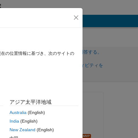
その他
サインインしてこの質問に回答する。
現在の位置情報に基づき、次のサイトの
共
サインインしてアクティビティを
有
フォロー
質問済み:
アジア太平洋地域
Ali nouri
Australia
(English)
2020 年 6 月 28 日
India
(English)
回答済み:
New Zealand
(English)
Ameer Hamza