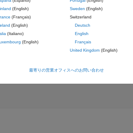
spaña
(Español)
Portugal
(English)
fft plot.
inland
(English)
Sweden
(English)
through the fft plot??
rance
(Français)
Switzerland
lot with smooth spectrum.
reland
(English)
Deutsch
talia
(Italiano)
English
uxembourg
(English)
Français
コ
テーマ
uency (Hz)
United Kingdom
(English)
amples
ange
最寄りの営業オフィスへのお問い合わせ
e DFT