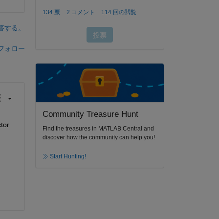
答する。
フォロー
Community Treasure Hunt
or 
Find the treasures in MATLAB Central and
discover how the community can help you!
Start Hunting!