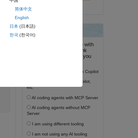
中国
2020 年 6 月 29 日
简体中文
English
日本
(日本語)
한국
(한국어)
ピー