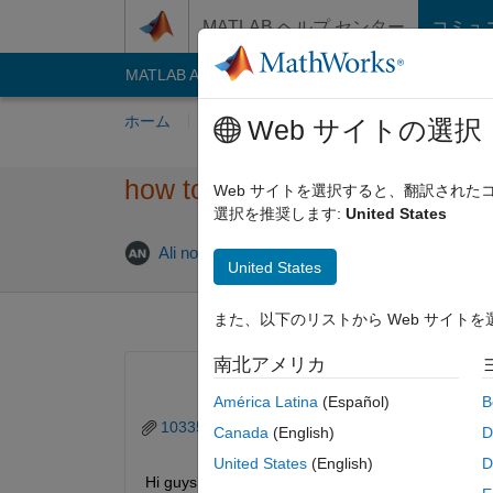
コンテンツへスキップ
MATLAB ヘルプ センター
コミュ
MATLAB Answers
File Exchange
Cody
AI C
ホーム
質問する
回答
閲覧
MATLA
Web サイトの選択
how to make a smooth sepec
Web サイトを選択すると、翻訳され
選択を推奨します:
United States
2020 6 月 
Ali nouri
2020 6 月 28
1 回答
United States
また、以下のリストから Web サイト
南北アメリカ
América Latina
(Español)
B
103358446_2706298132961113_56002356591
Canada
(English)
D
United States
(English)
D
Hi guys, 