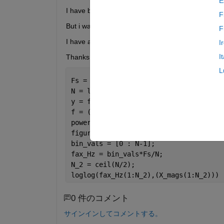
E
I have been using the below code to make a loglog 
F
But i want to make a smooth spectrum, which goes 
F
I have also uploade a picture, which shows a fft p
I
I
Thanks in advance!
L
Fs = 1;                  
% sample freq
N = length(A1);          
% number of s
y = fft(A1);
f = (0:N-1)/Fs;          
% frequency r
power = abs(y).^2/N;     
% power of th
figure(5)
bin_vals = [0 : N-1];
fax_Hz = bin_vals*Fs/N;
N_2 = ceil(N/2);
loglog(fax_Hz(1:N_2),(X_mags(1:N_2)))
0 件のコメント
サインインしてコメントする。