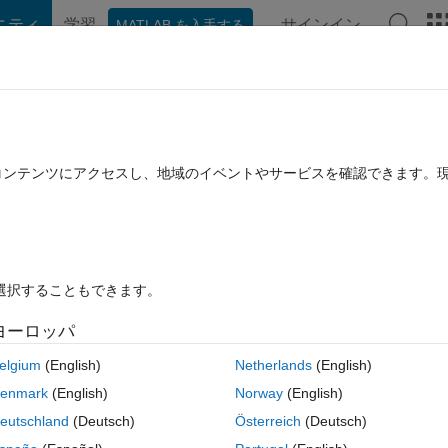
ニティ
学習
サインイン
MATLAB を入手する
hat Playground
ディスカッション
コンテスト
ブログ
投稿
B に関する FAQ
その他
trum??
たコンテンツにアクセスし、地域のイベントやサービスを確認できます。
29 に更新
12 ビュー (30 日間)
を選択することもできます。
ヨーロッパ
0 投票
MATLAB Online で開く
elgium
(English)
Netherlands
(English)
04200603_n.png
enmark
(English)
Norway
(English)
eutschland
(Deutsch)
Österreich
(Deutsch)