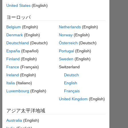
United States
(English)
Jonathan
ヨーロッパ
Fernandez
2020
Belgium
(English)
Netherlands
(English)
5 月
Denmark
(English)
Norway
(English)
23
Deutschland
(Deutsch)
Österreich
(Deutsch)
1
回
España
(Español)
Portugal
(English)
答
Finland
(English)
Sweden
(English)
2021
France
(Français)
Switzerland
8 月
20
Ireland
(English)
Deutsch
に更
Italia
(Italiano)
English
新
Luxembourg
(English)
Français
1
United Kingdom
(English)
回
表
アジア太平洋地域
示
(30
Australia
(English)
日