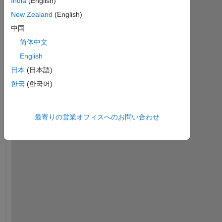
India
(English)
New Zealand
(English)
中国
简体中文
English
H
日本
(日本語)
i
, 
한국
(한국어)
I 
最寄りの営業オフィスへのお問い合わせ
w
a
n
t 
t
o 
t
r
a
n