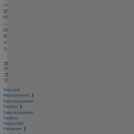
の
質
問
に
回
答
す
る。
カ
テ
ゴ
リ
Test and
Measurement
Data Acquisition
Toolbox
Data Acquisition
Toolbox
Supported
Hardware