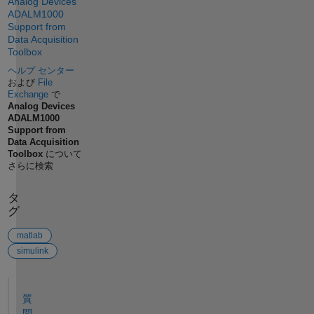
Analog Devices
ADALM1000
Support from
Data Acquisition
Toolbox
ヘルプ センター
および
File
Exchange
で
Analog Devices
ADALM1000
Support from
Data Acquisition
Toolbox
について
さらに検索
タ
グ
matlab
simulink
参考
質
問