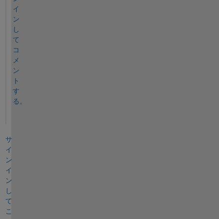
イ
ン
し
て
コ
メ
ン
ト
す
る。
サ
イ
ン
イ
ン
し
て
こ