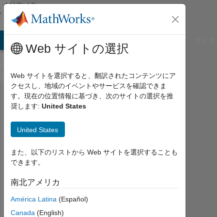
コンテンツへスキップ
MATLAB
Answers
B Answers
File Exchange
Cody
AI Chat Playground
ディス
Web サイトの選択
Web サイトを選択すると、翻訳されたコンテンツにア
クセスし、地域のイベントやサービスを確認できま
Adalm-pluto
す。現在の位置情報に基づき、次のサイトの選択を推
奨します:
United States
SDR
modulation
United States
and
demodulation
また、以下のリストから Web サイトを選択することも
できます。
Andrea
南北アメリカ
Carroll
América Latina
(Español)
2020
3 月
Canada
(English)