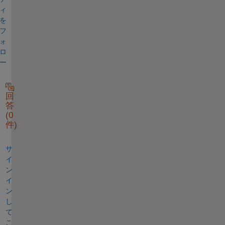
ィ
を
フ
ォ
ロ
ー
回
答
(0
件)
サ
イ
ン
イ
ン
し
て
こ