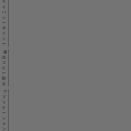
ラ
イ
バ
シ
ー
ポ
リ
シ
ー
違
法
コ
ピ
ー
防
止
ア
プ
リ
ケ
ー
シ
ョ
ン