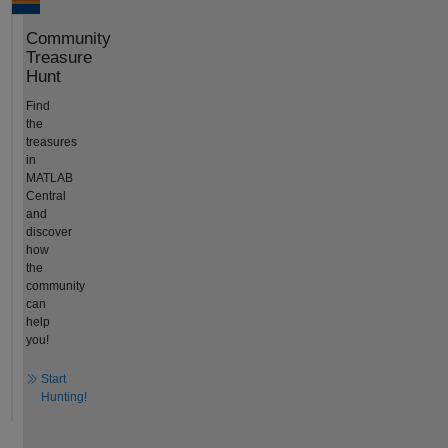
Community
Treasure
Hunt
Find
the
treasures
in
MATLAB
Central
and
discover
how
the
community
can
help
you!
Start
Hunting!