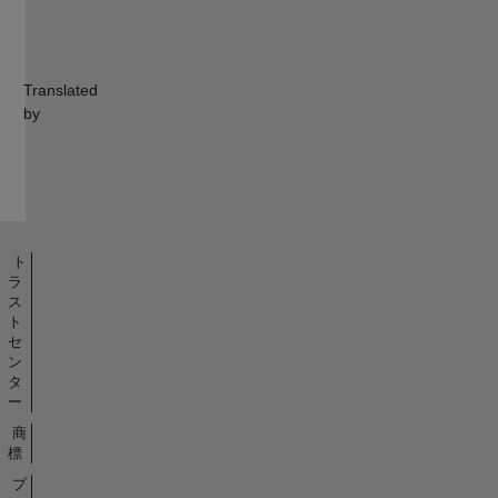
Translated
by
ト
ラ
ス
ト
セ
ン
タ
ー
商
標
プ