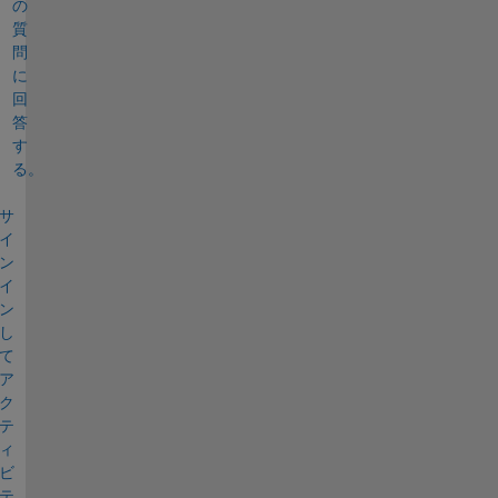
の
質
問
に
回
答
す
る。
サ
イ
ン
イ
ン
し
て
ア
ク
テ
ィ
ビ
テ