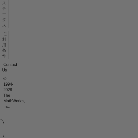
ス
テ
ー
タ
ス
ご
利
用
条
件
Contact
Us
©
1994-
2026
The
MathWorks,
Inc.
eb サイトの選択