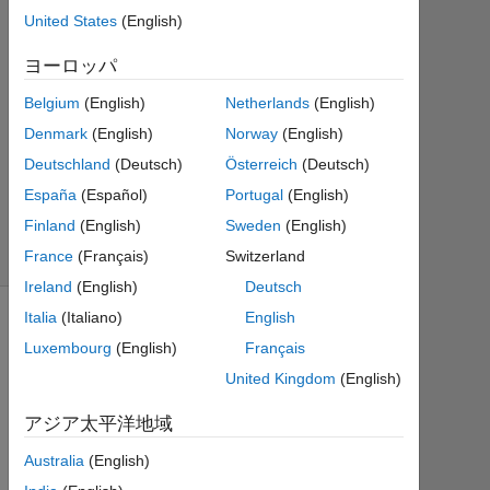
10
United States
(English)
0
回
ヨーロッパ
答
Belgium
(English)
Netherlands
(English)
18
Denmark
(English)
Norway
(English)
ビ
ュ
Deutschland
(Deutsch)
Österreich
(Deutsch)
ー
España
(Español)
Portugal
(English)
(30
Finland
(English)
Sweden
(English)
日
間)
France
(Français)
Switzerland
Ireland
(English)
Deutsch
Italia
(Italiano)
English
Luxembourg
(English)
Français
United Kingdom
(English)
アジア太平洋地域
Australia
(English)