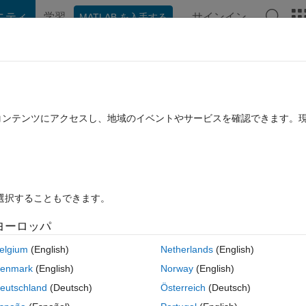
ニティ
学習
サインイン
MATLAB を入手する
hat Playground
ディスカッション
コンテスト
ブログ
投稿
B に関する FAQ
その他
ome columns
たコンテンツにアクセスし、地域のイベントやサービスを確認できます。
用済み
2020 3 月 5 に更新
9 ビュー (30 日間)
を選択することもできます。
ヨーロッパ
0 投票
MATLAB Online で開く
elgium
(English)
Netherlands
(English)
l matrix comes as 101x1000 , I don't want to plot for all 1000 columns, I 
enmark
(English)
Norway
(English)
eutschland
(Deutsch)
Österreich
(Deutsch)