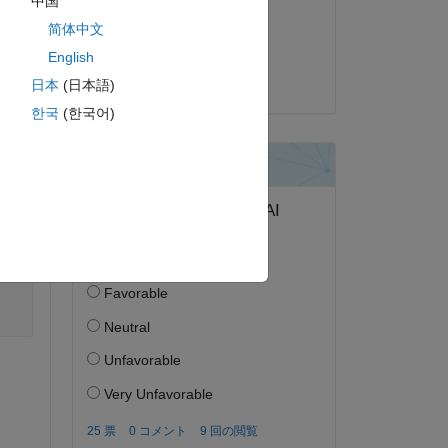
中国
2020 年 3 月 5 日
简体中文
採用済み:
ピー
English
Aquatris
日本
(日本語)
한국
(한국어)