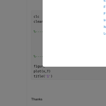
E
F
F
clc 
I
clear 
all
; 
I
%-----------------------------Input---
L
%-----------------------------Plot----
figure 
plot(x,T)
title(
'1'
)
Thanks