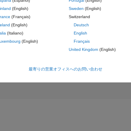
spaña
(Español)
Portugal
(English)
inland
(English)
Sweden
(English)
コ
テーマ
rance
(Français)
Switzerland
reland
(English)
Deutsch
talia
(Italiano)
English
------------------------------------- 
uxembourg
(English)
Français
United Kingdom
(English)
最寄りの営業オフィスへのお問い合わせ
------------------------------------- 