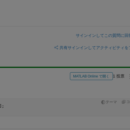
サインインしてこの質問に回
共有
サインインしてアクティビティを
1 投票
MATLAB Online で開く
コ
テーマ
];