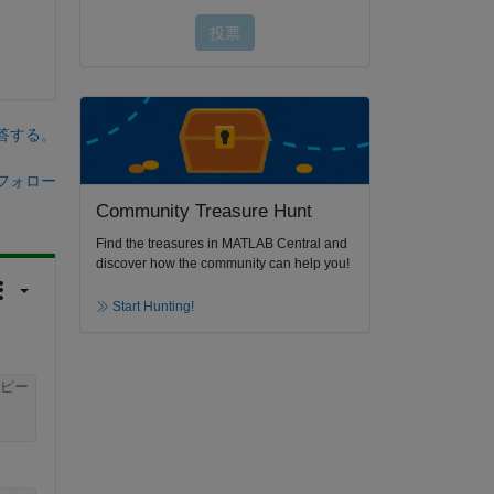
答する。
フォロー
Community Treasure Hunt
Find the treasures in MATLAB Central and
discover how the community can help you!
Start Hunting!
ピー