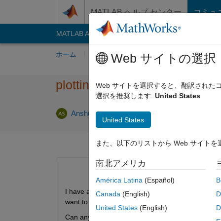
コンテンツへスキップ
MATLAB ヘルプ センター
コミュ
MATLAB Answers
File Exchange
Cody
AI C
ホーム
質問する
回答
閲覧
MATLA
Web サイトの選択
plotting an array skipping s
Web サイトを選択すると、翻訳され
選択を推奨します:
United States
回答採
Anshuman S
2020 3 月 5
1 回答
United States
また、以下のリストから Web サイト
南北アメリカ
América Latina
(Español)
B
I have a matrix T(x,t) = T(position, time), The fina
Canada
(English)
D
want to skip 20 cols in the plot!  
United States
(English)
D
Can anyone suggest me something! Thanks