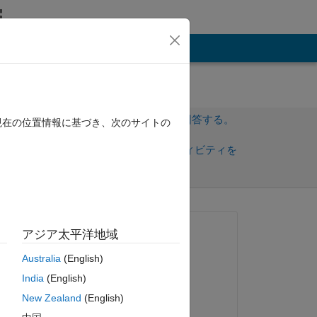
その他
サインインしてこの質問に回答する。
現在の位置情報に基づき、次のサイトの
共
サインインしてアクティビティを
有
フォロー
質問済み:
アジア太平洋地域
Anshuman S
Australia
(English)
2020 年 3 月 5 日
India
(English)
編集済み:
New Zealand
(English)
Aquatris