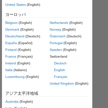
United States
(English)
3 月
4
ヨーロッパ
1
回
Belgium
(English)
Netherlands
(English)
答
Denmark
(English)
Norway
(English)
Deutschland
(Deutsch)
Österreich
(Deutsch)
2020
3 月
España
(Español)
Portugal
(English)
4 に
Finland
(English)
Sweden
(English)
更新
France
(Français)
Switzerland
7
Ireland
(English)
Deutsch
ビ
ュ
Italia
(Italiano)
English
ー
Luxembourg
(English)
Français
(30
United Kingdom
(English)
日
間)
アジア太平洋地域
Australia
(English)