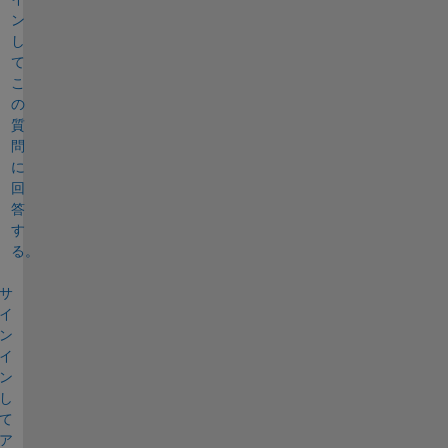
ン
し
て
こ
の
質
問
に
回
答
す
る。
サ
イ
ン
イ
ン
し
て
ア