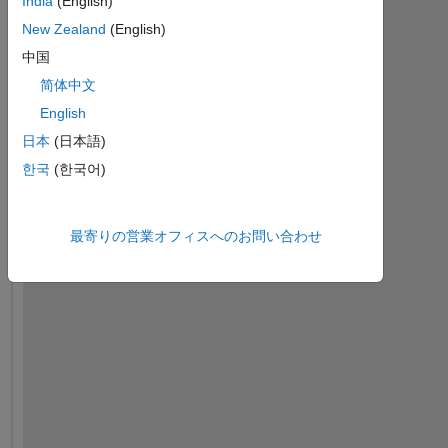
India
(English)
New Zealand
(English)
中国
简体中文
English
日本
(日本語)
한국
(한국어)
最寄りの営業オフィスへのお問い合わせ
I
'
m 
s
t
r
y
i
n