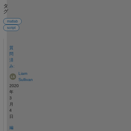
タ
グ
matlab
script
参考
質
問
済
み:
Liam
Sullivan
2020
年
3
月
4
日
編