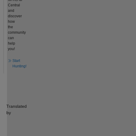
Central
and
discover
how
the
community
can
help
you!
Start
Hunting!
Translated
by