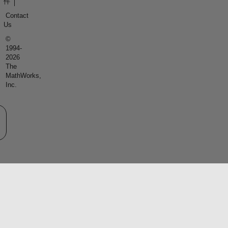
件
Contact
Us
©
1994-
2026
The
MathWorks,
Inc.
eb サイトの選択