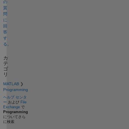
の
質
問
に
回
答
す
る。
カ
テ
ゴ
リ
MATLAB
Programming
ヘルプ センタ
ー
および
File
Exchange
で
Programming
についてさら
に検索