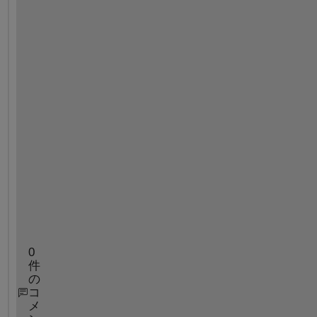
y 
r
o
o
m 
n
o
w
!
'
)
e
n
d
0
件
の
コ
メ