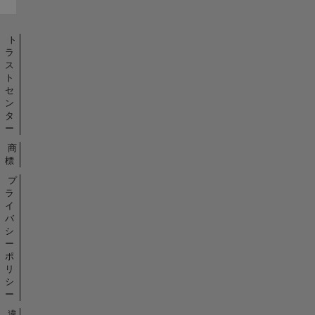
ト
ラ
ス
ト
セ
ン
タ
ー
商
標
プ
ラ
イ
バ
シ
ー
ポ
リ
シ
ー
違