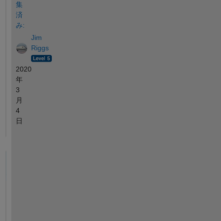
集
済
み:
Jim
Riggs
2020
年
3
月
4
日