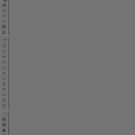
法
コ
ピ
ー
防
止
ア
プ
リ
ケ
ー
シ
ョ
ン
ス
テ
ー
タ
ス
ご
利
用
条