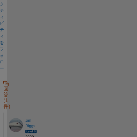
ク
テ
ィ
ビ
テ
ィ
を
フ
ォ
ロ
ー
回
答
(1
件)
Jim
Riggs
2020