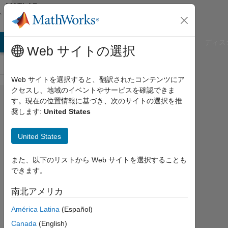
コンテンツへスキップ
MATLAB
Answers
B Answers
File Exchange
Cody
AI Chat Playground
ディス
Web サイトの選択
Web サイトを選択すると、翻訳されたコンテンツにア
クセスし、地域のイベントやサービスを確認できま
I
す。現在の位置情報に基づき、次のサイトの選択を推
奨します:
United States
need
help
United States
with
this
また、以下のリストから Web サイトを選択することも
できます。
script
南北アメリカ
Liam
América Latina
(Español)
Sullivan
Canada
(English)
2020