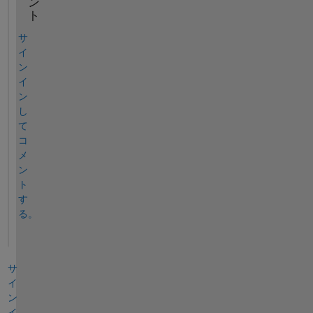
ン
ト
サ
イ
ン
イ
ン
し
て
コ
メ
ン
ト
す
る。
サ
イ
ン
イ