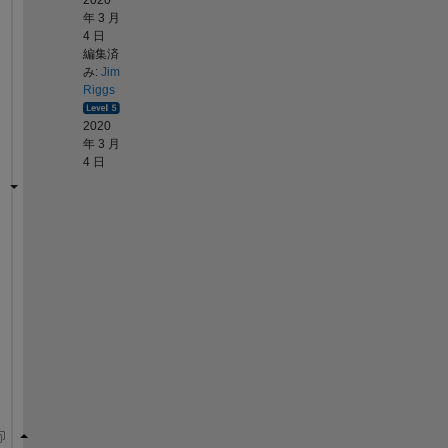
年 3 月
4 日
編集済
み:
Jim
Riggs
2020
年 3 月
4 日
T
r
y 
t
h
i
s
: