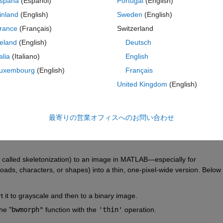
spaña
(Español)
Portugal
(English)
inland
(English)
Sweden
(English)
rance
(Français)
Switzerland
reland
(English)
Deutsch
サインインしてこの質問に回
talia
(Italiano)
English
共有
サインインしてアクティビティを
uxembourg
(English)
Français
United Kingdom
(English)
0 投票
最寄りの営業オフィスへのお問い合わせ
o called skeletonization) to an image in MATLAB—especially for 
 roads, characters, or shapes) into a thin, one-pixel-wide version. Below 
it to grayscale and then to a binary image.
he "
bwmorph"
 function with the 
'thin'
 operation.