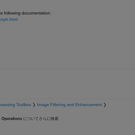
the following documentation: 
orph.html
cessing Toolbox
Image Filtering and Enhancement
 Operations
についてさらに検索