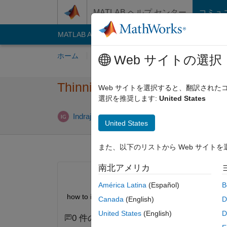
コンテンツへスキップ
MATLAB ヘルプ センター
コミュ
MATLAB Answers
File Exchange
Cody
AI C
ホーム
質問する
回答
閲覧
MATLA
Web サイトの選択
Thinning Algorithm implemeti
Web サイトを選択すると、翻訳され
選択を推奨します:
United States
2025 6 月 
Indrajit
2012 10 月 12
1 回答
United States
また、以下のリストから Web サイト
南北アメリカ
América Latina
(Español)
B
how to i apply thinning algorithm in to change the f
Canada
(English)
D
United States
(English)
D
0 件のコメント