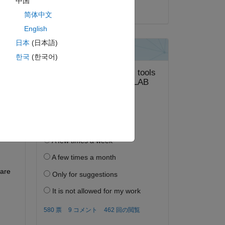
中国
2025 年 6 月 12 日
简体中文
English
日本
(日本語)
答する。
한국
(한국어)
フォロー
are 