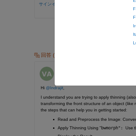
E
サインインしてコメントする。
F
F
I
I
L
回答 (1 件)
Vidhi Agarwal
2025 年 6 月 12 日
Hi 
@Indrajit
,
I understand you are trying to apply thinning (als
transforming the front structure of an object (like
the steps that can help you in getting started: 
Read and Preprocess the Image: Convert 
Apply Thinning Using "
bwmorph": 
Use t