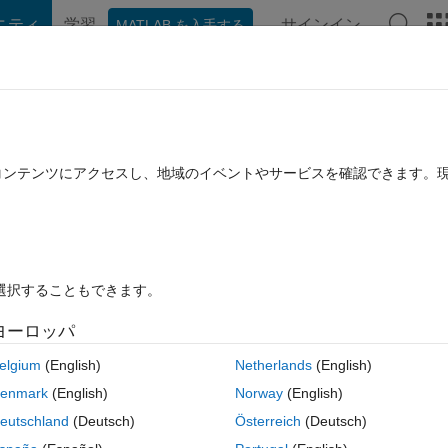
ニティ
学習
サインイン
MATLAB を入手する
hat Playground
ディスカッション
コンテスト
ブログ
投稿
B に関する FAQ
その他
on in matlab
たコンテンツにアクセスし、地域のイベントやサービスを確認できます。
12 に更新
19 ビュー (30 日間)
を選択することもできます。
ヨーロッパ
0 投票
elgium
(English)
Netherlands
(English)
ront structure....
enmark
(English)
Norway
(English)
eutschland
(Deutsch)
Österreich
(Deutsch)