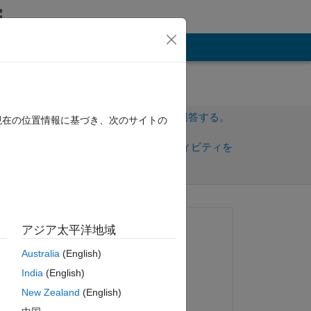
その他
サインインしてこの質問に回答する。
現在の位置情報に基づき、次のサイトの
共
サインインしてアクティビティを
有
フォロー
質問済み:
アジア太平洋地域
Indrajit
Australia
(English)
2012 年 10 月 12 日
India
(English)
回答済み:
New Zealand
(English)
Vidhi Agarwal