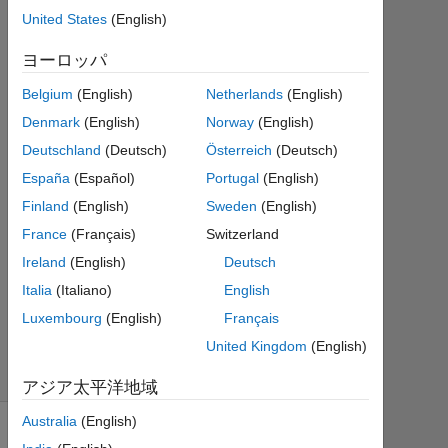
United States
(English)
2 月
5
ヨーロッパ
1
回
Belgium
(English)
Netherlands
(English)
答
Denmark
(English)
Norway
(English)
Deutschland
(Deutsch)
Österreich
(Deutsch)
2020
2 月
España
(Español)
Portugal
(English)
5 に
Finland
(English)
Sweden
(English)
更新
France
(Français)
Switzerland
15
Ireland
(English)
Deutsch
ビ
ュ
Italia
(Italiano)
English
ー
Luxembourg
(English)
Français
(30
United Kingdom
(English)
日
間)
アジア太平洋地域
Australia
(English)