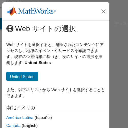
コンテンツへスキップ
MATLAB
Answers
B Answers
File Exchange
Cody
AI Chat Playground
ディス
Web サイトの選択
Web サイトを選択すると、翻訳されたコンテンツにア
クセスし、地域のイベントやサービスを確認できま
How I
す。現在の位置情報に基づき、次のサイトの選択を推
奨します:
United States
use
bounding
United States
box for
multiple
また、以下のリストから Web サイトを選択することも
できます。
objects?
南北アメリカ
mehmet
América Latina
(Español)
can
Canada
(English)
2020