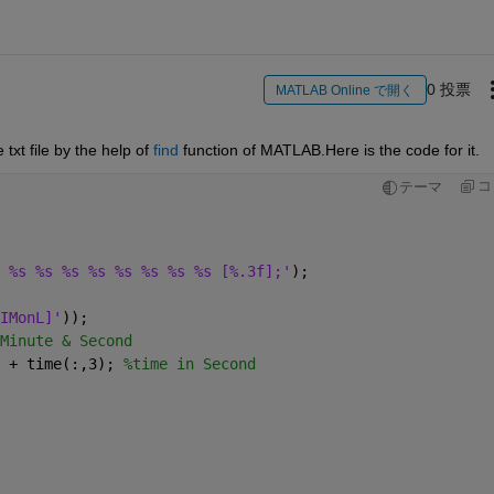
0 投票
MATLAB Online で開く
xt file by the help of 
find
 function of MATLAB.Here is the code for it.
コ
テーマ
 %s %s %s %s %s %s %s %s [%.3f];'
);
IMonL]'
));
Minute & Second
 + time(:,3); 
%time in Second