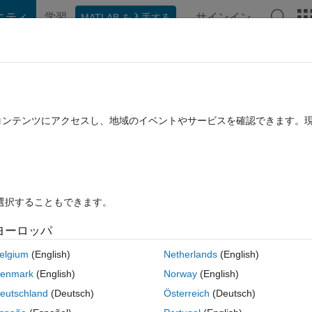
ニティ
学習
サインイン
MATLAB を入手する
hat Playground
ディスカッション
コンテスト
ブログ
投稿
B に関する FAQ
その他
easurement plot.
たコンテンツにアクセスし、地域のイベントやサービスを確認できます。
20 1 月 25 に更新
7 ビュー (30 日間)
を選択することもできます。
ヨーロッパ
0 投票
elgium
(English)
Netherlands
(English)
enmark
(English)
Norway
(English)
eutschland
(Deutsch)
Österreich
(Deutsch)