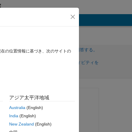
その他
サインインしてこの質問に回答する。
現在の位置情報に基づき、次のサイトの
共
サインインしてアクティビティを
有
フォロー
質問済み:
アジア太平洋地域
Freddy Belhasan
Australia
(English)
2020 年 1 月 16 日
India
(English)
回答済み:
New Zealand
(English)
Guru Mohanty