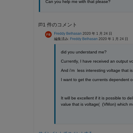
Can you help me with that please?
1 件のコメント
Freddy Belhasan
2020 年 1 月 24 日
編集済み:
Freddy Belhasan
2020 年 1 月 24 日
did you understand me?
Currently, I have received an output vo
And i'm  less interesting voltage that
I want to get the currents dependent on
It will be excellent if it is possible t
value that is voltage(  (VMon) which 