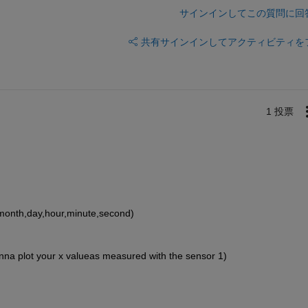
サインインしてこの質問に回
共有
サインインしてアクティビティを
1 投票
,month,day,hour,minute,second)
wanna plot your x valueas measured with the sensor 1) 