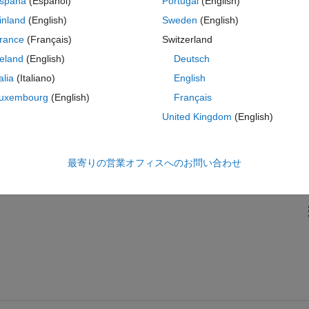
spaña
(Español)
Portugal
(English)
e values of currents(last column ) measured from the power supply 
inland
(English)
Sweden
(English)
rance
(Français)
Switzerland
nts as a function of time,
reland
(English)
Deutsch
 number of measurements.
talia
(Italiano)
English
uxembourg
(English)
Français
United Kingdom
(English)
最寄りの営業オフィスへのお問い合わせ