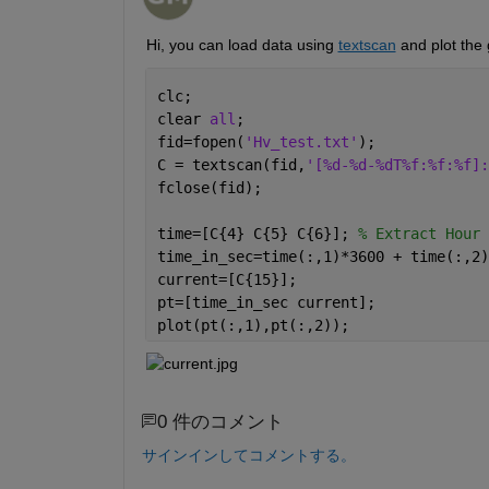
Hi, you can load data using 
textscan
 and plot the
clc;
clear 
all
;
fid=fopen(
'Hv_test.txt'
);
C = textscan(fid,
'[%d-%d-%dT%f:%f:%f]:
fclose(fid);
time=[C{4} C{5} C{6}]; 
% Extract Hour 
time_in_sec=time(:,1)*3600 + time(:,2)
current=[C{15}];
pt=[time_in_sec current];
plot(pt(:,1),pt(:,2));
0 件のコメント
サインインしてコメントする。