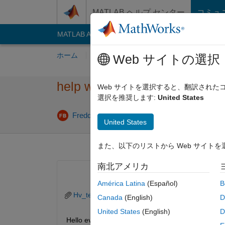
コンテンツへスキップ
MATLAB ヘルプ センター
コミュ
MATLAB Answers
File Exchange
Cody
AI C
ホーム
質問する
回答
閲覧
MATLA
Web サイトの選択
help with analysis currents m
Web サイトを選択すると、翻訳され
選択を推奨します:
United States
20
Freddy Belhasan
2020 1 月 16
4 回答
United States
また、以下のリストから Web サイト
南北アメリカ
América Latina
(Español)
B
Hv_test.txt
Canada
(English)
D
United States
(English)
D
Hello everyone,