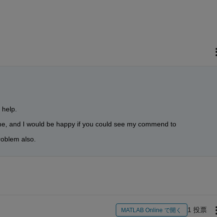
 help.
me, and I would be happy if you could see my commend to 
oblem also.
1 投票
MATLAB Online で開く