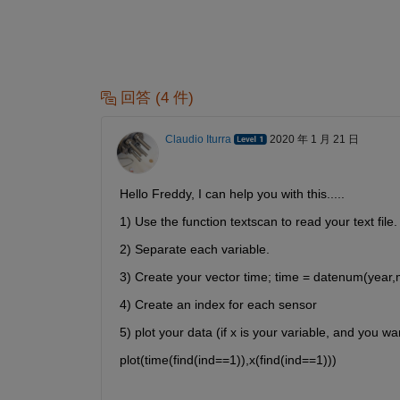
回答 (4 件)
Claudio Iturra
2020 年 1 月 21 日
Hello Freddy, I can help you with this.....
1) Use the function textscan to read your text file.
2) Separate each variable.
3) Create your vector time; time = datenum(year
4) Create an index for each sensor
5) plot your data (if x is your variable, and you 
plot(time(find(ind==1)),x(find(ind==1)))