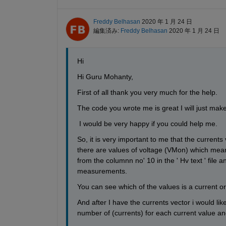
Freddy Belhasan
2020 年 1 月 24 日
編集済み:
Freddy Belhasan
2020 年 1 月 24 日
Hi
Hi Guru Mohanty,
First of all thank you very much for the help.
The code you wrote me is great I will just ma
 I would be very happy if you could help me.
So, it is very important to me that the currents
there are values of voltage (VMon) which means
from the columnn no' 10 in the ' Hv text ' file 
measurements.
You can see which of the values is a current o
And after I have the currents vector i would like 
number of (currents) for each current value and