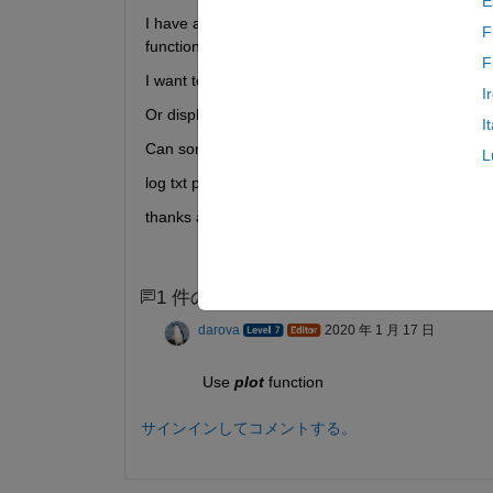
E
I have a plot where it has columns where there ar
F
function of the time (first column).
F
I want to present the information as a plot of curre
I
Or displaying the currents in the function of the
I
Can someone please write me a code for this?
L
log txt plot (Hv_test) attached.
thanks a lot.
1 件のコメント
darova
2020 年 1 月 17 日
Use 
plot
 function
サインインしてコメントする。