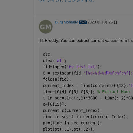
サインインしてコメントする。
Guru Mohanty
2020 年 1 月 25 日
Hi Freddy, You can extract current values from the t
clc;
clear 
all
;
fid=fopen(
'Hv_test.txt'
);
C = textscan(fid,
'[%d-%d-%dT%f:%f:%f]:
fclose(fid);
current_Index = find(contains(C{13},
'[
time=[C{4} C{5} C{6}]; 
% Extract Hour 
t_in_sec=time(:,1)*3600 + time(:,2)*60
c=[C{15}];
current=c(current_Index);
time_in_sec=t_in_sec(current_Index);
pt=[time_in_sec current];
plot(pt(:,1),pt(:,2));