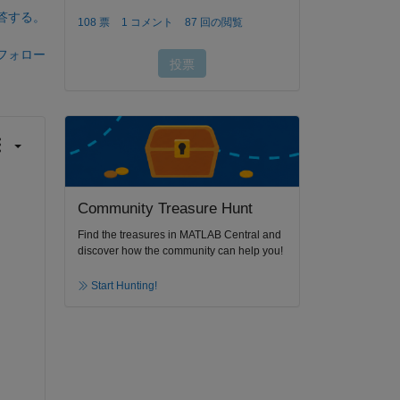
答する。
フォロー
Community Treasure Hunt
Find the treasures in MATLAB Central and
discover how the community can help you!
Start Hunting!