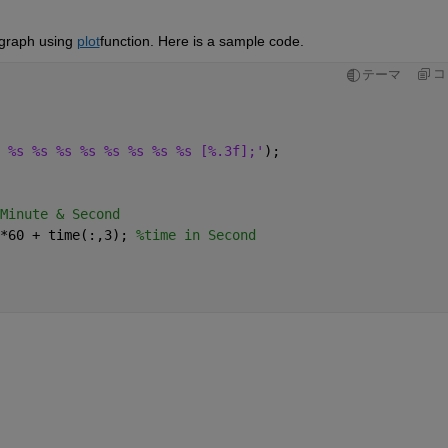
 graph using 
plot
function. Here is a sample code.
コ
テーマ
 %s %s %s %s %s %s %s %s [%.3f];'
);
Minute & Second
*60 + time(:,3); 
%time in Second