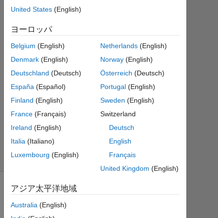
1
United States
(English)
回
答
ヨーロッパ
Belgium
(English)
Netherlands
(English)
2020
Denmark
(English)
Norway
(English)
1 月
7 に
Deutschland
(Deutsch)
Österreich
(Deutsch)
更新
España
(Español)
Portugal
(English)
14
Finland
(English)
Sweden
(English)
ビ
France
(Français)
Switzerland
ュ
ー
Ireland
(English)
Deutsch
(30
Italia
(Italiano)
English
日
Luxembourg
(English)
Français
間)
United Kingdom
(English)
アジア太平洋地域
Australia
(English)