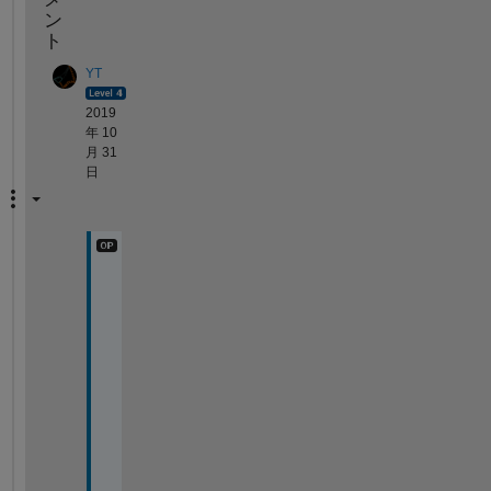
ン
ト
YT
2019
年 10
月 31
日
E
a
s
y 
f
i
x
, 
t
h