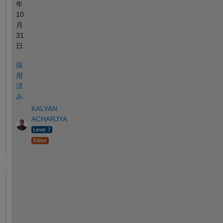
年
10
月
31
日
採
用
済
み:
KALYAN
ACHARJYA