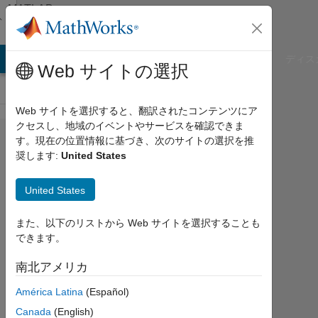
コンテンツへスキップ
MATLAB
Answers
B Answers
File Exchange
Cody
AI Chat Playground
ディス
Web サイトの選択
Web サイトを選択すると、翻訳されたコンテンツにア
クセスし、地域のイベントやサービスを確認できま
curl with
す。現在の位置情報に基づき、次のサイトの選択を推
奨します:
United States
symbolic
vector
United States
また、以下のリストから Web サイトを選択することも
YT
できます。
2019
南北アメリカ
10
月
América Latina
(Español)
31
Canada
(English)
1