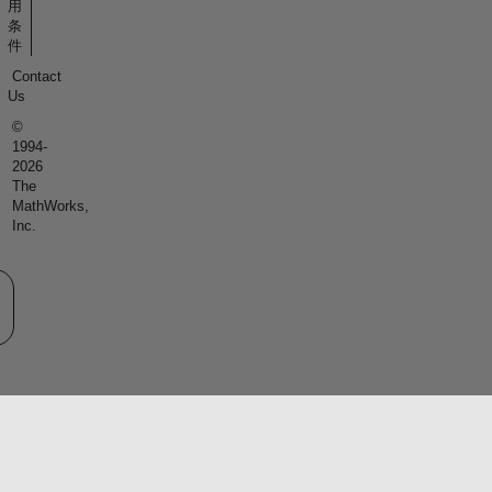
用
条
件
Contact
Us
©
1994-
2026
The
MathWorks,
Inc.
eb サイトの選択