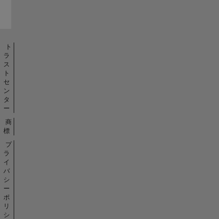
ト
ラ
ス
ト
セ
ン
タ
ー
商
標
プ
ラ
イ
バ
シ
ー
ポ
リ
シ