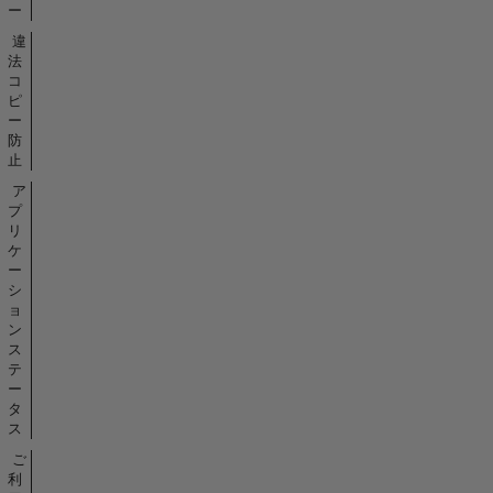
ー
違
法
コ
ピ
ー
防
止
ア
プ
リ
ケ
ー
シ
ョ
ン
ス
テ
ー
タ
ス
ご
利