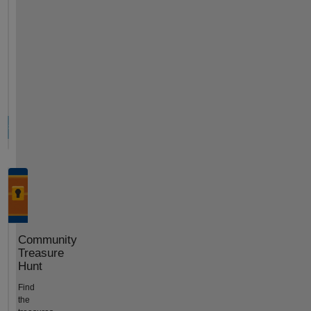
Community
Treasure
Hunt
Find
the