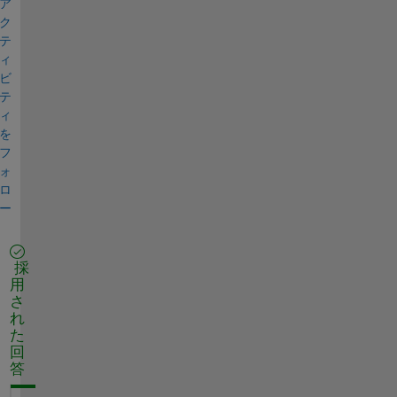
ア
ク
テ
ィ
ビ
テ
ィ
を
フ
ォ
ロ
ー
採
用
さ
れ
た
回
答