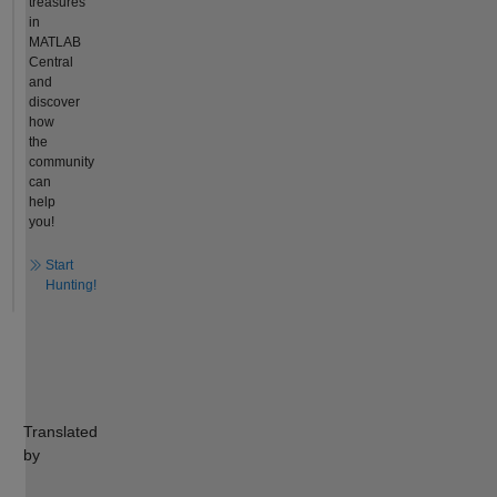
treasures
in
MATLAB
Central
and
discover
how
the
community
can
help
you!
Start
Hunting!
Translated
by