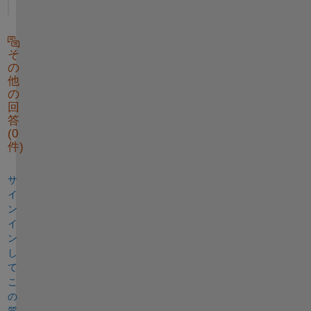
そ
の
他
の
回
答
(0
件)
サ
イ
ン
イ
ン
し
て
こ
の
質