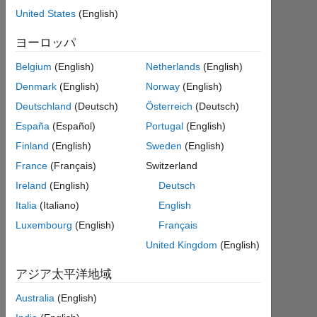
United States
(English)
回
答
ヨーロッパ
回
Belgium
(English)
Netherlands
(English)
答
Denmark
(English)
Norway
(English)
採
Deutschland
(Deutsch)
Österreich
(Deutsch)
用
済
España
(Español)
Portugal
(English)
み
Finland
(English)
Sweden
(English)
France
(Français)
Switzerland
2019
Ireland
(English)
Deutsch
10
月
Italia
(Italiano)
English
31
Luxembourg
(English)
Français
に更
United Kingdom
(English)
新
16
アジア太平洋地域
ビ
ュ
Australia
(English)
ー