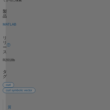
てさらに検索
製
品
MATLAB
リ
リ
ー
ス
R2018b
タ
グ
curl
curl symbolic vector
参考
質