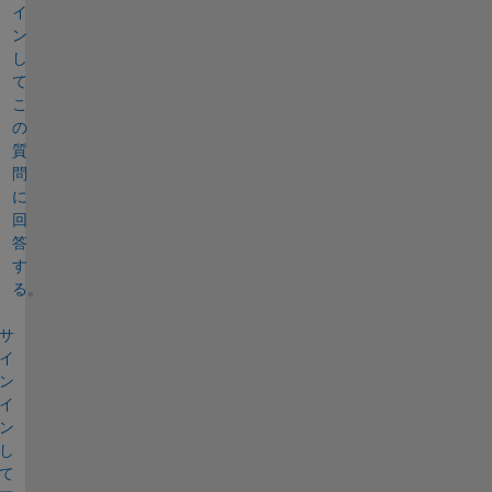
イ
ン
し
て
こ
の
質
問
に
回
答
す
る。
サ
イ
ン
イ
ン
し
て