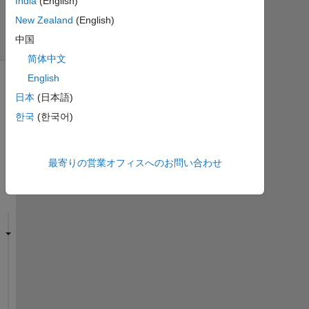
India
(English)
(30
New Zealand
(English)
日
中国
間)
简体中文
English
日本
(日本語)
한국
(한국어)
最寄りの営業オフィスへのお問い合わせ
I
'
m 