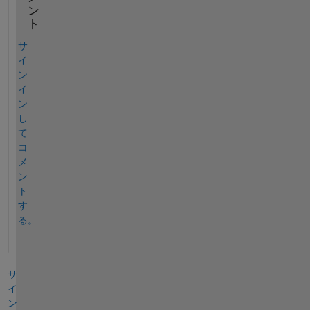
ン
ト
サ
イ
ン
イ
ン
し
て
コ
メ
ン
ト
す
る。
サ
イ
ン