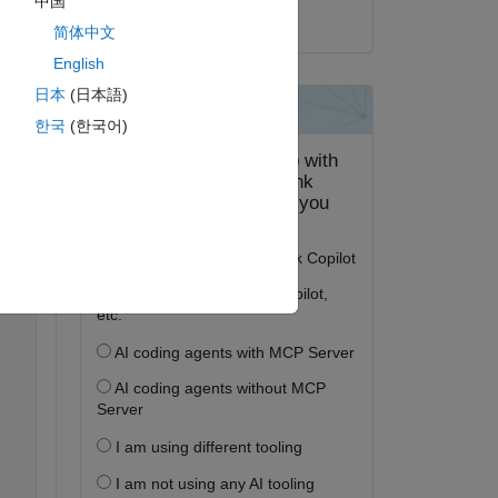
中国
2019 年 9 月 10 日
简体中文
English
ピー
日本
(日本語)
한국
(한국어)
  7.07  3.34  6.77  
30  3.77  6.92  
30  3.31  7.03 ];