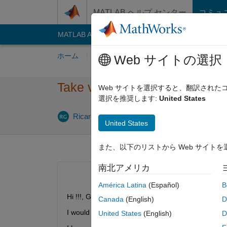
コンテンツへスキップ
MATLAB ヘルプ センター
コミュ
MATLAB Answers
File Exchange
Cody
AI C
ホーム
質問する
回答
閲覧
MATLA
Web サイトの選択
Take values from an matrix au
Web サイトを選択すると、翻訳され
選択を推奨します:
United States
20
Ricardo Gutierrez
2019 9 月 10
1 回答
United States
また、以下のリストから Web サイト
南北アメリカ
América Latina
(Español)
B
Hi !!!, Good morning.
Canada
(English)
D
I would like to help me in the following:
United States
(English)
D