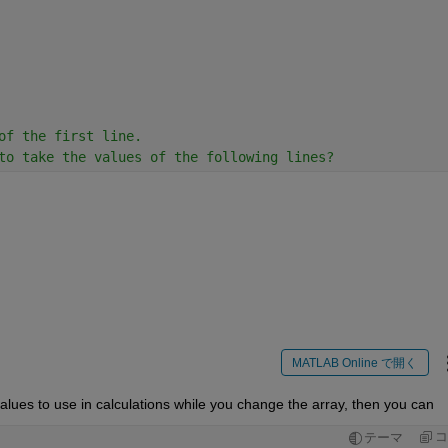
of the first line.
to take the values of the following lines?
日
MATLAB Online で開く
values to use in calculations while you change the array, then you can
コ
テーマ