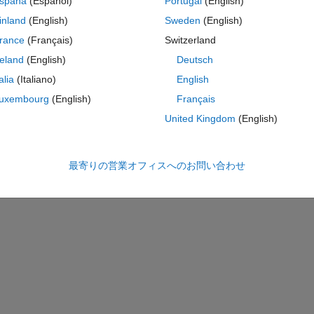
spaña
(Español)
Portugal
(English)
n
inland
(English)
Sweden
(English)
rance
(Français)
Switzerland
コ
テーマ
reland
(English)
Deutsch
talia
(Italiano)
English
76  0.22  4.20  2.39  3.97  3.24  4.43  0.96  6.41  2.00
uxembourg
(English)
Français
0.96  4.05  1.64  3.66  3.61  3.67  0.53  7.02  2.02  6.
0.46  3.80  1.65  4.13  3.62  4.09  0.69  6.86  2.14  6.
United Kingdom
(English)
iable I do the following for the first line.
最寄りの営業オフィスへのお問い合わせ