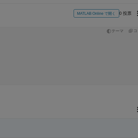
0 投票
MATLAB Online で開く
コ
テーマ