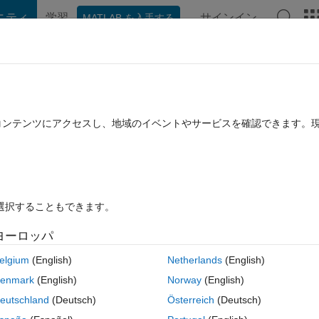
ニティ
学習
サインイン
MATLAB を入手する
hat Playground
ディスカッション
コンテスト
ブログ
投稿
B に関する FAQ
その他
tomatically.
たコンテンツにアクセスし、地域のイベントやサービスを確認できます。
19 9 月 10 に更新
19 ビュー (30 日間)
を選択することもできます。
古いコメン
ヨーロッパ
0 投票
MATLAB Online で開く
elgium
(English)
Netherlands
(English)
enmark
(English)
Norway
(English)
eutschland
(Deutsch)
Österreich
(Deutsch)