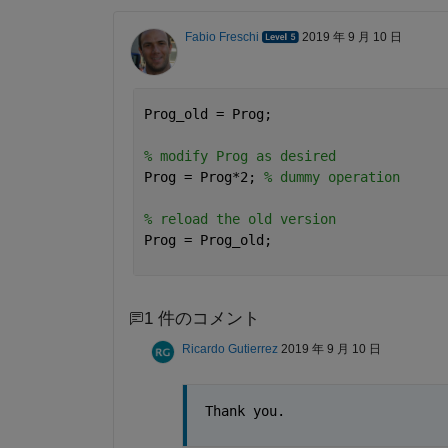
Fabio Freschi
2019 年 9 月 10 日
Prog_old = Prog;
% modify Prog as desired
Prog = Prog*2; 
% dummy operation
% reload the old version
Prog = Prog_old;
1 件のコメント
Ricardo Gutierrez
2019 年 9 月 10 日
Thank you.