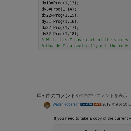
dx13=Prog(1,13);
dy3=Prog(1,14);
dx22=Prog(1,15);
dy31=Prog(1,16);
dx32=Prog(1,17);
dy32=Prog(1,18);
% With this I have each of the values 
% How do I automatically get the code 
5 件のコメント
3 件の古いコメントを表示
Walter Roberson
2019 年 9 月 10 
If you need to take a copy of the current 