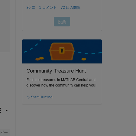
Community Treasure Hunt
Find the treasures in MATLAB Central and
discover how the community can help you!
Start Hunting!
ピー