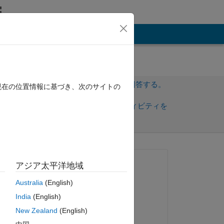
その他
サインインしてこの質問に回答する。
現在の位置情報に基づき、次のサイトの
共
サインインしてアクティビティを
有
フォロー
トを表示
質問済み:
アジア太平洋地域
Ricardo Gutierrez
Australia
(English)
2019 年 9 月 10 日
India
(English)
コメント済み:
New Zealand
(English)
Ricardo Gutierrez