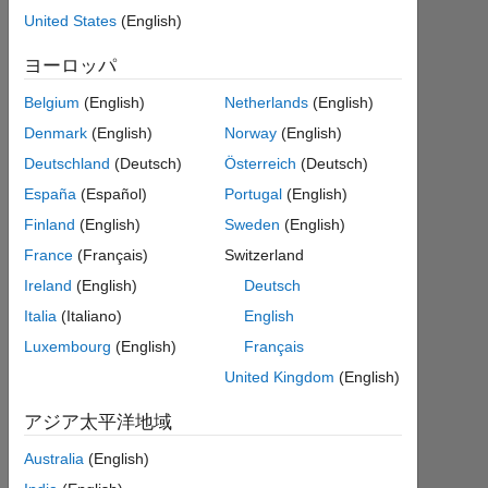
1
United States
(English)
回
答
ヨーロッパ
Belgium
(English)
Netherlands
(English)
回
答
Denmark
(English)
Norway
(English)
採
Deutschland
(Deutsch)
Österreich
(Deutsch)
用
España
(Español)
Portugal
(English)
済
み
Finland
(English)
Sweden
(English)
France
(Français)
Switzerland
2019
Ireland
(English)
Deutsch
9 月
Italia
(Italiano)
English
9 に
更新
Luxembourg
(English)
Français
4
United Kingdom
(English)
ビ
ュ
アジア太平洋地域
ー
Australia
(English)
(30