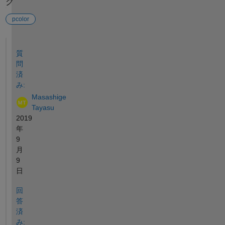
グ
pcolor
参考
質
問
済
み:
Masashige
Tayasu
2019
年
9
月
9
日
回
答
済
み: