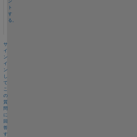
ン
ト
す
る。
サ
イ
ン
イ
ン
し
て
こ
の
質
問
に
回
答
す