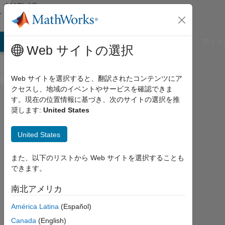
コンテンツへスキップ
MATLAB
Answers
B Answers
File Exchange
Cody
AI Chat Playground
ディス
Web サイトの選択
Web サイトを選択すると、翻訳されたコンテンツにア
クセスし、地域のイベントやサービスを確認できま
pcolor
す。現在の位置情報に基づき、次のサイトの選択を推
奨します:
United States
の内
挿方
United States
法
また、以下のリストから Web サイトを選択することも
できます。
Masashige
Tayasu
南北アメリカ
2019
9 月
América Latina
(Español)
9
Canada
(English)