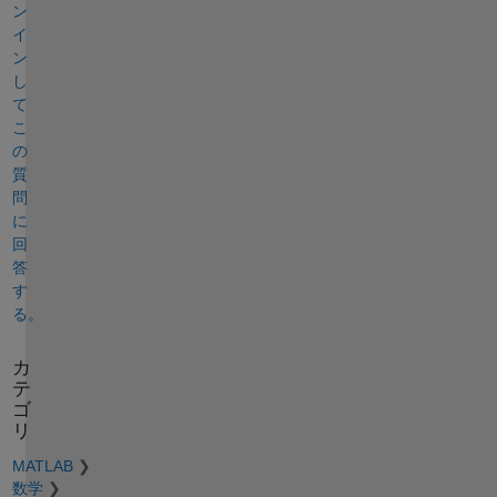
ン
イ
ン
し
て
こ
の
質
問
に
回
答
す
る。
カ
テ
ゴ
リ
MATLAB
数学