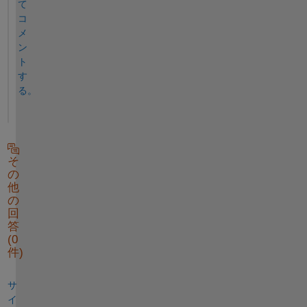
て
コ
メ
ン
ト
す
る。
そ
の
他
の
回
答
(0
件)
サ
イ