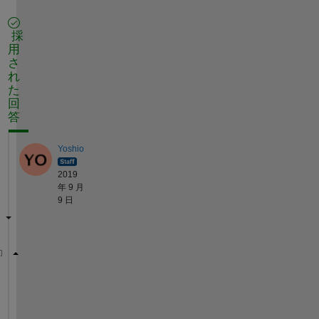
採
用
さ
れ
た
回
答
Yoshio
2019
年 9 月
9 日
type 
pcolor
で