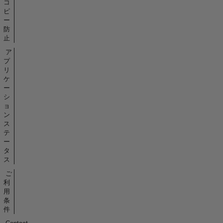
コ
ピ
ー
防
止
ア
プ
リ
ケ
ー
シ
ョ
ン
ス
テ
ー
タ
ス
ご
利
用
条
件