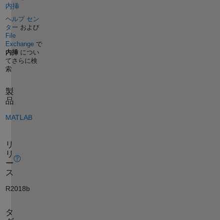
内挿
ヘルプ セン
ター
および
File
Exchange
で
内挿
につい
てさらに検
索
製
品
MATLAB
リ
リ
ー
ス
R2018b
タ