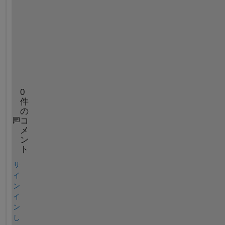
述
が
あ
り
ま
す
。
0
件
の
コ
メ
ン
ト
サ
イ
ン
イ
ン
し