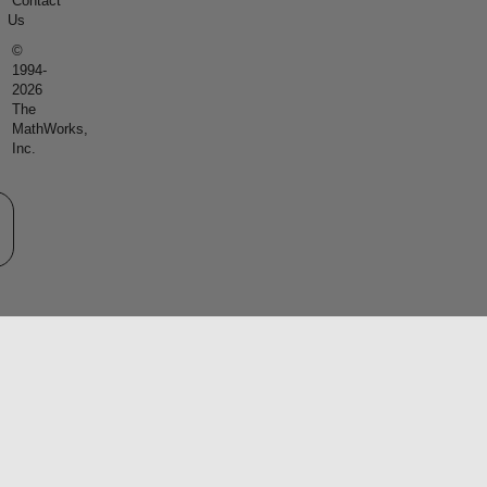
Contact
Us
©
1994-
2026
The
MathWorks,
Inc.
eb サイトの選択