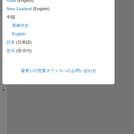
日
India
(English)
間)
New Zealand
(English)
中国
简体中文
English
日本
(日本語)
한국
(한국어)
最寄りの営業オフィスへのお問い合わせ
p
c
o
l
o