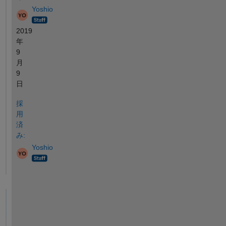
Yoshio
2019
年
9
月
9
日
採
用
済
み:
Yoshio