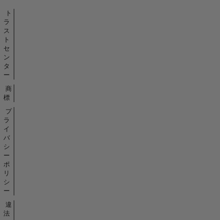
ト
ラ
ス
ト
セ
ン
タ
ー
商
標
プ
ラ
イ
バ
シ
ー
ポ
リ
シ
ー
違
法