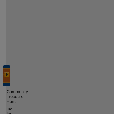
Community
Treasure
Hunt
Find
the