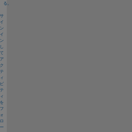
る。
サ
イ
ン
イ
ン
し
て
ア
ク
テ
ィ
ビ
テ
ィ
を
フ
ォ
ロ
ー