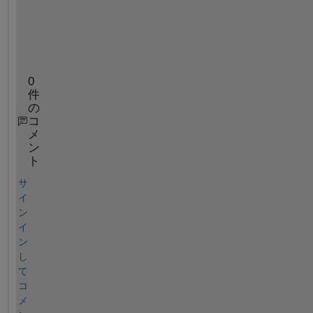
ま
す
か
？
0
件
の
コ
メ
ン
ト
サ
イ
ン
イ
ン
し
て
コ
メ