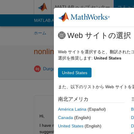
コンテンツへスキップ
MATLAB ヘルプ センター
コミュ
MATLAB Answers
File Exchange
Cody
AI C
ホーム
質問する
回答
閲覧
MATLA
Web サイトの選択
nonlinear bode plot to linear 
Web サイトを選択すると、翻訳され
選択を推奨します:
United States
Durga srinivasu Jarajapu
2019 8 月 29
1 
United States
また、以下のリストから Web サイト
南北アメリカ
América Latina
(Español)
B
Hi,
Canada
(English)
D
I have nonlinear bode plot response. I want to kno
United States
(English)
D
suggest me any matlab code.