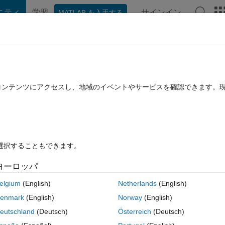
ニティ
学習
サインイン
MATLAB を入手する
hat Playground
ディスカッション
コンテスト
ブログ
投稿
B に関する FAQ
その他
approximation bode plot
たコンテンツにアクセスし、地域のイベントやサービスを確認できます。
回答採用済み
2019 9 月 3 に更新
回答
6 ビュー (30 日間)
を選択することもできます。
ヨーロッパ
0 投票
elgium
(English)
Netherlands
(English)
enmark
(English)
Norway
(English)
w approximation bode plot in order to get transfer funtion of system.Ple
eutschland
(Deutsch)
Österreich
(Deutsch)