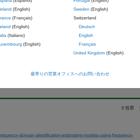
spaña
(Español)
Portugal
(English)
inland
(English)
Sweden
(English)
rance
(Français)
Switzerland
reland
(English)
Deutsch
talia
(Italiano)
English
uxembourg
(English)
Français
United Kingdom
(English)
サインインしてこの質問に回
最寄りの営業オフィスへのお問い合わせ
共有
サインインしてアクティビティを
0 投票
requency-domain-identification-estimating-models-using-frequency-