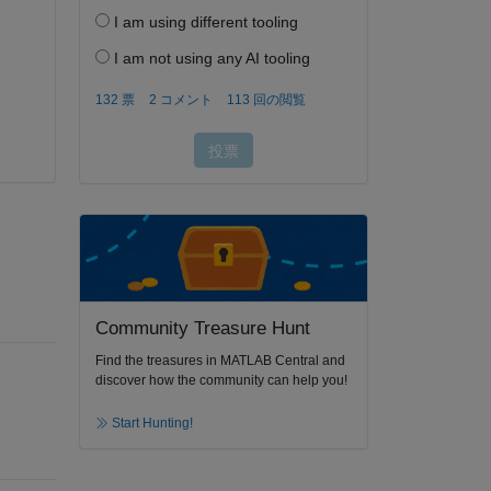
Community Treasure Hunt
Find the treasures in MATLAB Central and
discover how the community can help you!
Start Hunting!