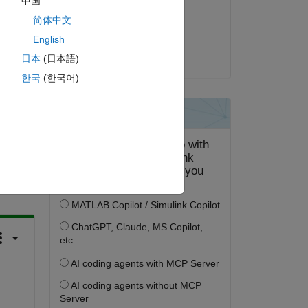
中国
2019 年 9 月 3 日
简体中文
採用済み:
English
Raj
日本
(日本語)
한국
(한국어)
答する。
フォロー