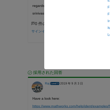
E
regards,
F
srinivas.
F
I
0 件のコメント
I
サインインしてコメントする。
L
採用された回答
Raj
2019 年 9 月 3 日
Have a look here:
https://www.mathworks.com/help/ident/examples/f