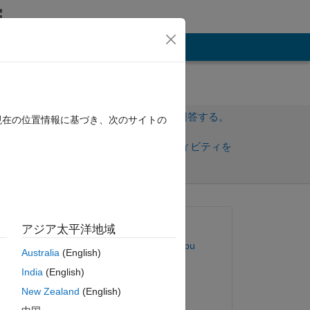
その他
サインインしてこの質問に回答する。
現在の位置情報に基づき、次のサイトの
共
サインインしてアクティビティを
有
フォロー
質問済み:
アジア太平洋地域
Durga srinivasu Jarajapu
Australia
(English)
2019 年 8 月 29 日
India
(English)
回答済み:
ase 
New Zealand
(English)
Raj