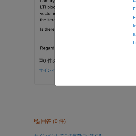
E
I am trying to build a Multi Agent System, therefor
LTI block, however I need the individual plants to 
F
vector is used for all systems. Preferably I would l
F
the iteration step of the for each block?
I
Is there a way to implement this easily?
I
L
Regards Max
0 件のコメント
サインインしてコメントする。
回答 (0 件)
サインインしてこの質問に回答する。