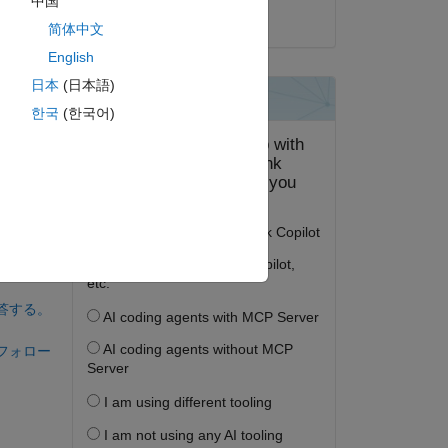
中国
 
2019 年 4 月 4 日
简体中文
t 
English
日本
(日本語)
한국
(한국어)
答する。
フォロー