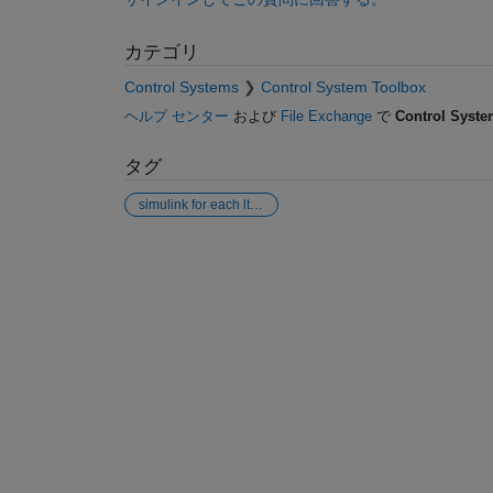
カテゴリ
Control Systems
Control System Toolbox
ヘルプ センター
および
File Exchange
で
Control Syste
タグ
simulink for each lti system initial values
参考