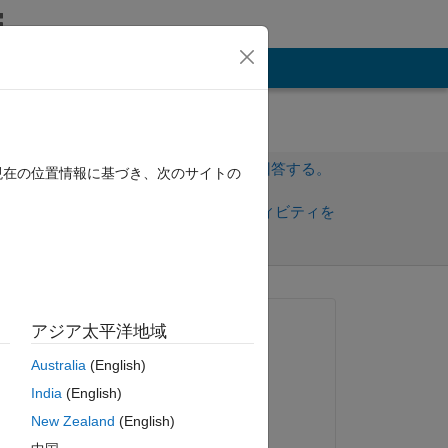
その他
サインインしてこの質問に回答する。
現在の位置情報に基づき、次のサイトの
共
サインインしてアクティビティを
有
フォロー
質問済み:
アジア太平洋地域
Maximilian Dio
Australia
(English)
2019 年 4 月 4 日
India
(English)
編集済み:
New Zealand
(English)
Maximilian Dio