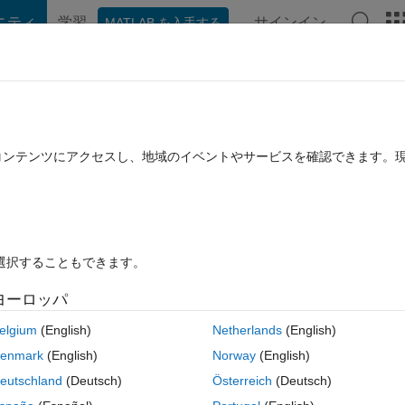
ニティ
学習
サインイン
MATLAB を入手する
hat Playground
ディスカッション
コンテスト
ブログ
投稿
B に関する FAQ
その他
tial condition
たコンテンツにアクセスし、地域のイベントやサービスを確認できます。
4 月 4 に更新
24 ビュー (30 日間)
を選択することもできます。
ヨーロッパ
0 投票
elgium
(English)
Netherlands
(English)
enmark
(English)
Norway
(English)
eutschland
(Deutsch)
Österreich
(Deutsch)