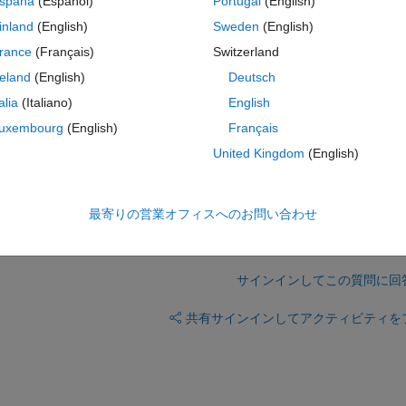
spaña
(Español)
Portugal
(English)
e I am using the for each block in which the system is implemented via a
have different initial states. I tried a random vector however the same 
inland
(English)
Sweden
(English)
ike to implement the initial state from workspace. Or is there a way to ge
rance
(Français)
Switzerland
reland
(English)
Deutsch
talia
(Italiano)
English
uxembourg
(English)
Français
United Kingdom
(English)
最寄りの営業オフィスへのお問い合わせ
サインインしてこの質問に回
共有
サインインしてアクティビティを