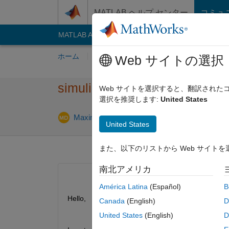
コンテンツへスキップ
MATLAB ヘルプ センター
コミュ
MATLAB Answers
File Exchange
Cody
AI C
ホーム
質問する
回答
閲覧
MATLA
Web サイトの選択
simulink for each lti system ini
Web サイトを選択すると、翻訳され
選択を推奨します:
United States
2019 
Maximilian Dio
2019 4 月 4
0 回答
United States
また、以下のリストから Web サイト
南北アメリカ
América Latina
(Español)
B
Hello,
Canada
(English)
D
United States
(English)
D