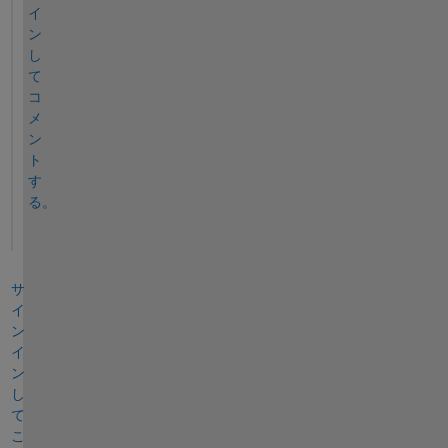
イ
ン
し
て
コ
メ
ン
ト
す
る。
サ
イ
ン
イ
ン
し
て
こ