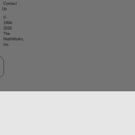
Contact
Us
©
1994-
2026
The
MathWorks,
Inc.
eb サイトの選択