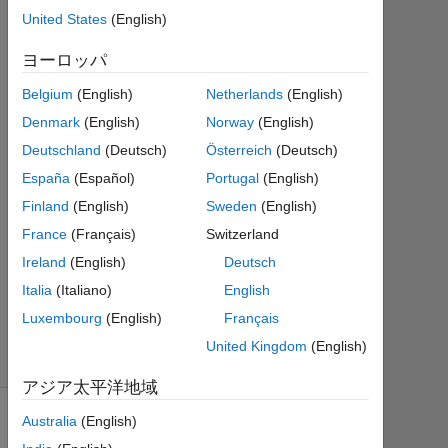
2
United States
(English)
回
答
ヨーロッパ
Belgium
(English)
Netherlands
(English)
回
答
Denmark
(English)
Norway
(English)
採
Deutschland
(Deutsch)
Österreich
(Deutsch)
用
España
(Español)
Portugal
(English)
済
み
Finland
(English)
Sweden
(English)
11
France
(Français)
Switzerland
ビ
Ireland
(English)
Deutsch
ュ
Italia
(Italiano)
English
ー
(30
Luxembourg
(English)
Français
日
United Kingdom
(English)
間)
アジア太平洋地域
Australia
(English)