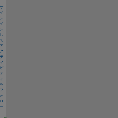
サ
イ
ン
イ
ン
し
て
ア
ク
テ
ィ
ビ
テ
ィ
を
フ
ォ
ロ
ー