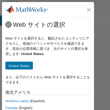
コンテンツへスキップ
MATLAB
Answers
B Answers
File Exchange
Cody
AI Chat Playground
ディス
Web サイトの選択
Web サイトを選択すると、翻訳されたコンテンツにア
クセスし、地域のイベントやサービスを確認できま
Question
す。現在の位置情報に基づき、次のサイトの選択を推
奨します:
United States
about
single
United States
digits.
また、以下のリストから Web サイトを選択することも
できます。
Artyom
南北アメリカ
2012
7 月
América Latina
(Español)
13
Canada
(English)