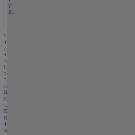
す
る。
サ
イ
ン
イ
ン
し
て
こ
の
質
問
に
回
答
す
る。