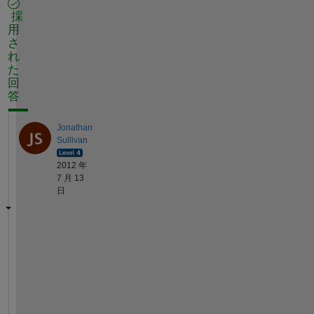
採
用
さ
れ
た
回
答
Jonathan
Sullivan
2012 年
7 月 13
日
I
t
s 
n