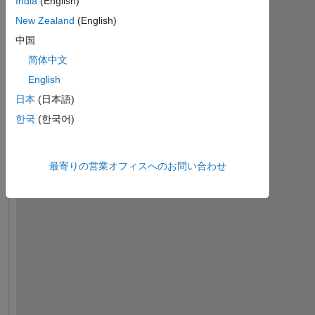
India
(English)
New Zealand
(English)
中国
简体中文
English
日本
(日本語)
한국
(한국어)
最寄りの営業オフィスへのお問い合わせ
H
i 
e
v
e
r
y
o
n
e