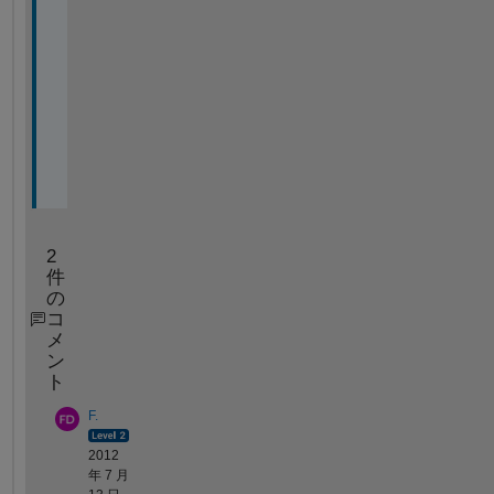
] 
t
o 
[
5
5
]
?
2
件
の
コ
メ
ン
ト
F.
2012
年 7 月