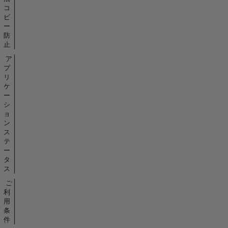
コ
ピ
ー
防
止
ア
プ
リ
ケ
ー
シ
ョ
ン
ス
テ
ー
タ
ス
ご
利
用
条
件