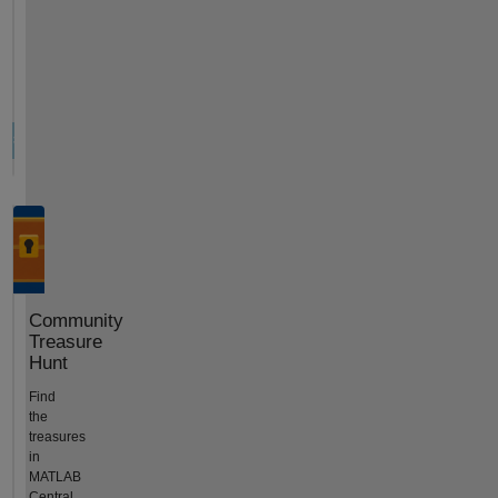
Community
Treasure
Hunt
Find
the
treasures
in
MATLAB
Central