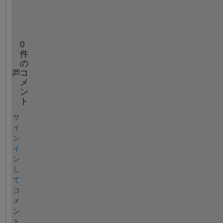
3
] 
?
0
件
の
コ
メ
ン
ト
サ
イ
ン
イ
ン
し
て
コ
メ
ン
ト