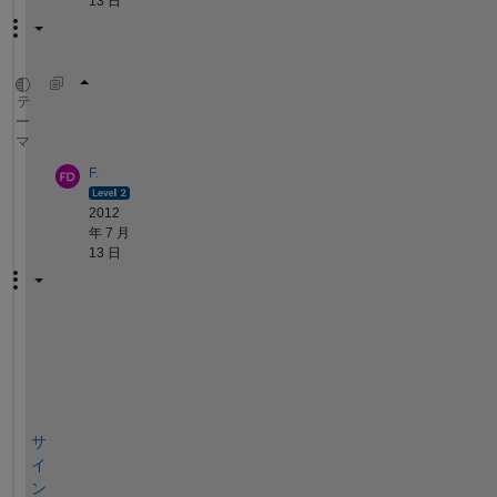
13 日
   A = [ 1 2 3 ];
テ
ー
   S = sum( A .* ( 10 ^ (numel(A)-1:-1:0 ) )
マ
F.
2012
年 7 月
13 日
;
-
)
サ
イ
ン