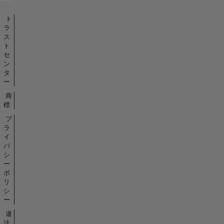
ト
ラ
ス
ト
セ
ン
タ
ー
商
標
プ
ラ
イ
バ
シ
ー
ポ
リ
シ
ー
違
法