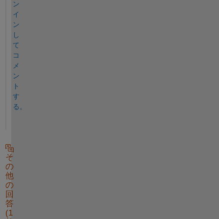
ン
イ
ン
し
て
コ
メ
ン
ト
す
る。
そ
の
他
の
回
答
(1