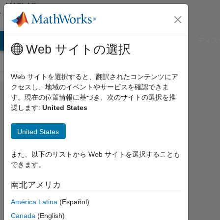
コンテンツへスキップ
MATLAB
Answers
B Answers
File Exchange
Cody
AI Chat Playground
ディス
Web サイトの選択
Web サイトを選択すると、翻訳されたコンテンツにア
クセスし、地域のイベントやサービスを確認できま
Regular
す。現在の位置情報に基づき、次のサイトの選択を推
奨します:
United States
expression
for a
United States
Python
Dict.
また、以下のリストから Web サイトを選択することも
できます。
Ajpaezm
南北アメリカ
2018
América Latina
(Español)
11
Canada
(English)
月