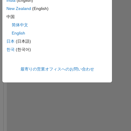
India
(English)
New Zealand
(English)
中国
简体中文
English
日本
(日本語)
한국
(한국어)
w
h
最寄りの営業オフィスへのお問い合わせ
a
t 
i
s 
m
e
n
t 
b
y 