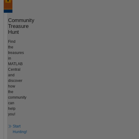
Community
Treasure
Hunt
Find
the
treasures
in
MATLAB
Central
and
discover
how
the
community
can
help
you!
Start
Hunting!