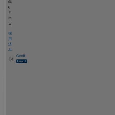
年
6
月
25
日
採
用
済
み:
Geoff