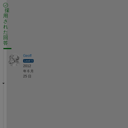
採
用
さ
れ
た
回
答
Geoff
2012
年 6 月
25 日
h
t
t
p
: