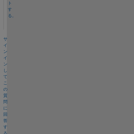
ト
す
る。
サ
イ
ン
イ
ン
し
て
こ
の
質
問
に
回
答
す
る。