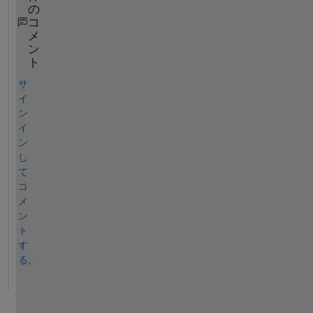
の
コ
メ
ン
ト
サ
イ
ン
イ
ン
し
て
コ
メ
ン
ト
す
る。