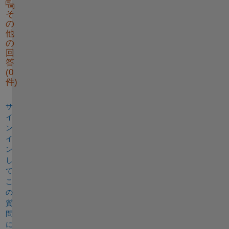
そ
の
他
の
回
答
(0
件)
サ
イ
ン
イ
ン
し
て
こ
の
質
問
に