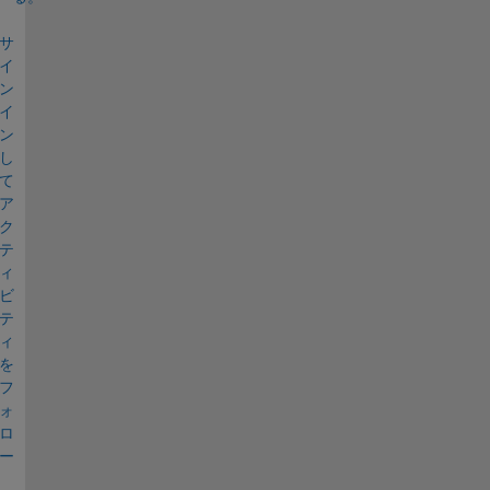
サ
イ
ン
イ
ン
し
て
ア
ク
テ
ィ
ビ
テ
ィ
を
フ
ォ
ロ
ー