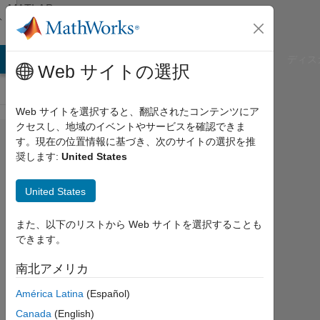
コンテンツへスキップ
MATLAB
Answers
B Answers
File Exchange
Cody
AI Chat Playground
ディス
Web サイトの選択
Web サイトを選択すると、翻訳されたコンテンツにア
クセスし、地域のイベントやサービスを確認できま
frequency
す。現在の位置情報に基づき、次のサイトの選択を推
奨します:
United States
mohamed
United States
al-
asklany
また、以下のリストから Web サイトを選択することも
できます。
2012
6 月
南北アメリカ
25
1
América Latina
(Español)
回
Canada
(English)