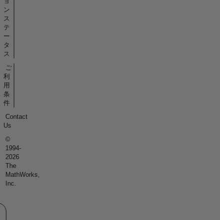
ョ
ン
ス
テ
ー
タ
ス
ご
利
用
条
件
Contact
Us
©
1994-
2026
The
MathWorks,
Inc.
eb サイトの選択