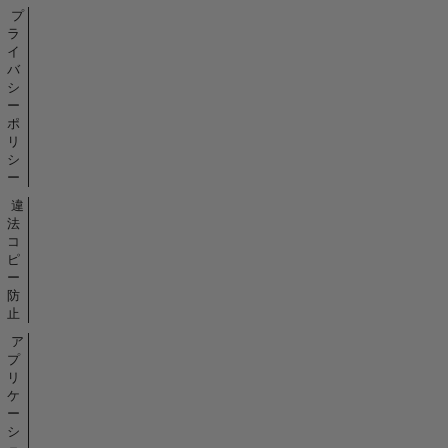
プ
ラ
イ
バ
シ
ー
ポ
リ
シ
ー
違
法
コ
ピ
ー
防
止
ア
プ
リ
ケ
ー
シ