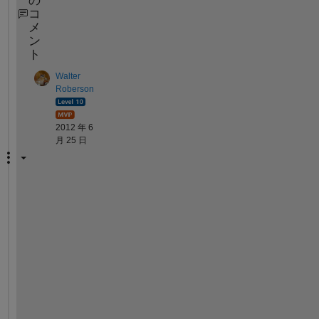
の
コ
メ
ン
ト
Walter
Roberson
2012 年 6
月 25 日
T
h
a
t 
d
o
e
s