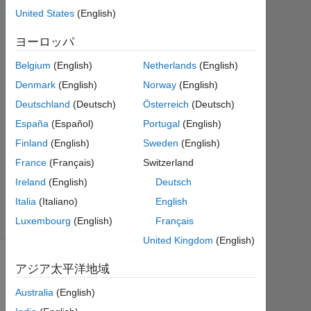
答
United States
(English)
回
ヨーロッパ
答
Belgium
(English)
Netherlands
(English)
採
用
Denmark
(English)
Norway
(English)
済
Deutschland
(Deutsch)
Österreich
(Deutsch)
み
España
(Español)
Portugal
(English)
12
ビ
Finland
(English)
Sweden
(English)
ュ
France
(Français)
Switzerland
ー
Ireland
(English)
Deutsch
(30
Italia
(Italiano)
English
日
間)
Luxembourg
(English)
Français
United Kingdom
(English)
アジア太平洋地域
Australia
(English)