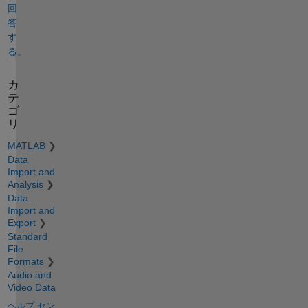
回
答
す
る。
カ
テ
ゴ
リ
MATLAB
Data
Import and
Analysis
Data
Import and
Export
Standard
File
Formats
Audio and
Video Data
ヘルプ セン