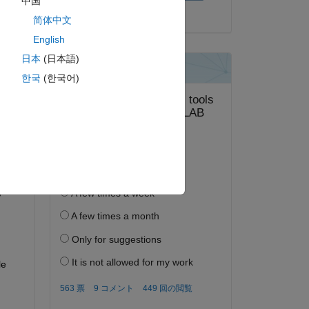
中国
2024 年 10 月 7 日
简体中文
English
日本
(日本語)
한국
(한국어)
答する。
フォロー
e 