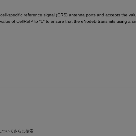
ell-specific reference signal (CRS) antenna ports and accepts the valu
value of CellRefP to "1" to ensure that the eNodeB transmits using a sin
についてさらに検索