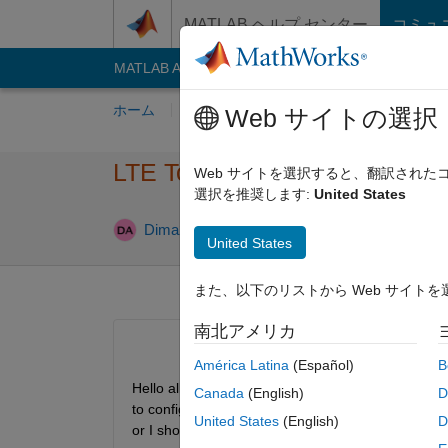
コンテンツへスキップ
MATLAB ヘルプ センター
コミュ
MATLAB Answers
File Exchange
Cody
AI C
ホーム
質問する
回答
閲覧
MATLA
Web サイトの選択
LTE Toolbox eNodeB configur
Web サイトを選択すると、翻訳され
選択を推奨します:
United States
2024 10 月
Dima21
2018 8 月 23
1 回答
United States
また、以下のリストから Web サイト
南北アメリカ
América Latina
(Español)
B
Hello all I need help please if some one have an a
Canada
(English)
D
to config the eNodeB I use RMC number "R.12" and
United States
(English)
D
or I should use another RMC number to discuss 