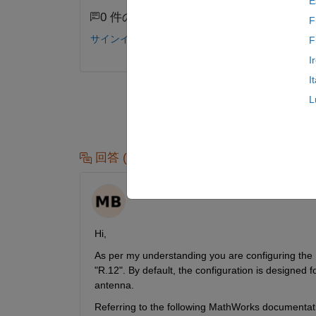
E
0 件のコメント
F
サインインしてコメントする。
F
I
I
L
回答 (1 件)
Maneet Kaur Bagga
2024 年 10 月 7 日
Hi,
As per my understanding you are configuring the
"R.12". By default, the configuration is designed f
antenna.
Referring to the following MathWorks documentat