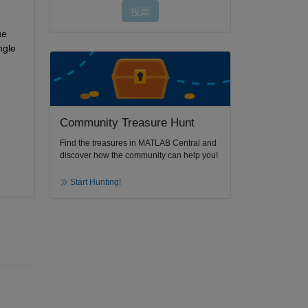
e 
gle 
Community Treasure Hunt
Find the treasures in MATLAB Central and
discover how the community can help you!
Start Hunting!