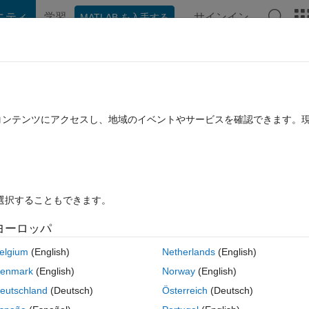
ニティ
学習
サインイン
MATLAB を入手する
hat Playground
ディスカッション
コンテスト
ブログ
投稿
B に関する FAQ
その他
ation
たコンテンツにアクセスし、地域のイベントやサービスを確認できます。
 7 に更新
85 ビュー (30 日間)
を選択することもできます。
ヨーロッパ
0 投票
elgium
(English)
Netherlands
(English)
nswer... I need to use LTE Toolbox for my simulation ...in the matlab co
enmark
(English)
Norway
(English)
 then I add CellRefP=1 to modify the predifined features does that wo
eutschland
(Deutsch)
Österreich
(Deutsch)
the 1 antenna case??