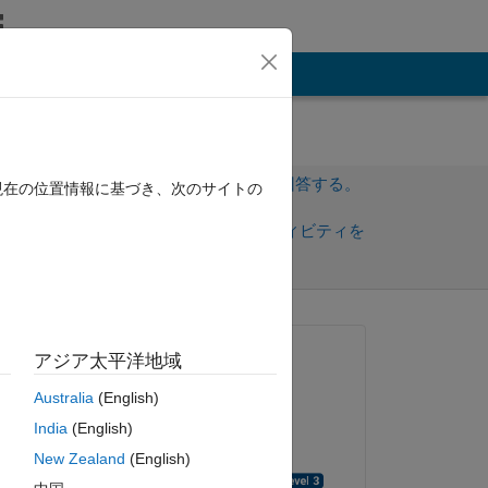
その他
サインインしてこの質問に回答する。
現在の位置情報に基づき、次のサイトの
共
サインインしてアクティビティを
有
フォロー
質問済み:
アジア太平洋地域
Dima21
Australia
(English)
2018 年 8 月 23 日
de 
India
(English)
rk? 
回答済み:
New Zealand
(English)
Maneet Kaur Bagga