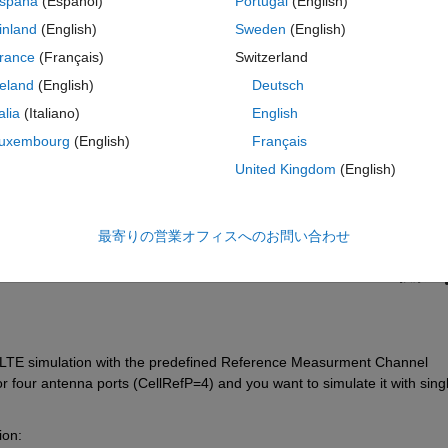
spaña
(Español)
Portugal
(English)
inland
(English)
Sweden
(English)
rance
(Français)
Switzerland
reland
(English)
Deutsch
talia
(Italiano)
English
サインインしてこの質問に回
uxembourg
(English)
Français
United Kingdom
(English)
共有
サインインしてアクティビティを
最寄りの営業オフィスへのお問い合わせ
0 投票
 LTE simulation with the predefined Reference Measurment Channel 
or four antenna ports (CellRefP=4) and you want to simulate it with singl
ion: