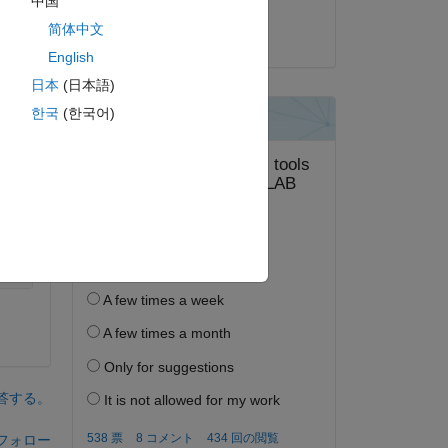
中国
简体中文
2018 年 7 月 11 日
English
日本
(日本語)
한국
(한국어)
ピー
答する。
フォロー