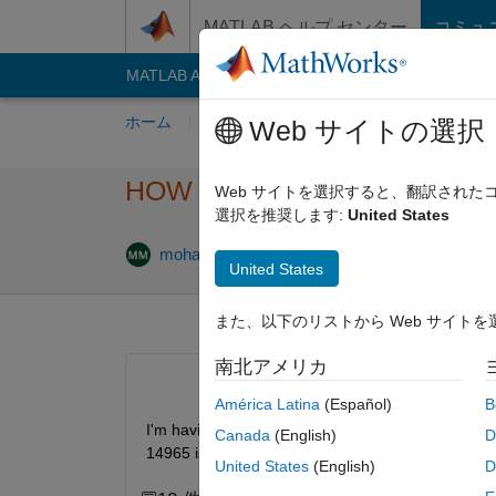
コンテンツへスキップ
MATLAB ヘルプ センター
コミュ
MATLAB Answers
File Exchange
Cody
AI C
ホーム
質問する
回答
閲覧
MATLA
Web サイトの選択
HOW reshape 4D image array
Web サイトを選択すると、翻訳され
選択を推奨します:
United States
mohammed mahmoud
2018 7 月 8
0 回答
United States
また、以下のリストから Web サイト
南北アメリカ
América Latina
(Español)
B
I'm having some trouble reshaping a 4D array to a 
Canada
(English)
D
14965 is number of images. I want to save every 
United States
(English)
D