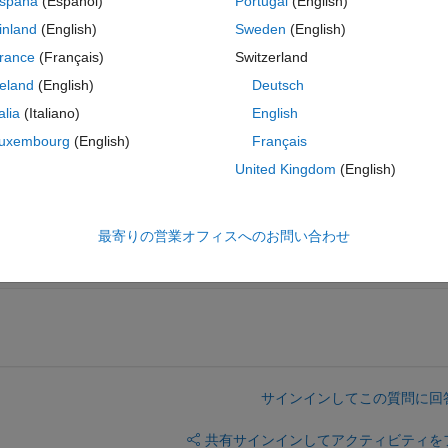
spaña
(Español)
Portugal
(English)
inland
(English)
Sweden
(English)
rance
(Français)
Switzerland
reland
(English)
Deutsch
talia
(Italiano)
English
uxembourg
(English)
Français
日
MATLAB Online で開く
United Kingdom
(English)
コ
テーマ
le
最寄りの営業オフィスへのお問い合わせ
Number, :, :, :));
サインインしてこの質問に回
共有
サインインしてアクティビティを