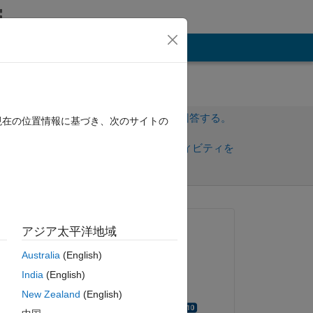
その他
サインインしてこの質問に回答する。
現在の位置情報に基づき、次のサイトの
共
サインインしてアクティビティを
有
フォロー
トを表示
質問済み:
アジア太平洋地域
mohammed mahmoud
Australia
(English)
2018 年 7 月 8 日
India
(English)
コメント済み:
New Zealand
(English)
Walter Roberson