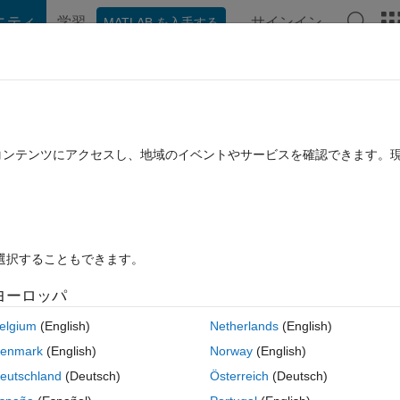
ニティ
学習
サインイン
MATLAB を入手する
hat Playground
ディスカッション
コンテスト
ブログ
投稿
B に関する FAQ
その他
 to 2D?
たコンテンツにアクセスし、地域のイベントやサービスを確認できます。
2018 7 月 11 に更新
19 ビュー (30 日間)
を選択することもできます。
古いコメン
ヨーロッパ
0 投票
elgium
(English)
Netherlands
(English)
2D array. Currently the array is follows, (14965, 16, 32, 256). Where 
enmark
(English)
Norway
(English)
2D array in image formate.
eutschland
(Deutsch)
Österreich
(Deutsch)