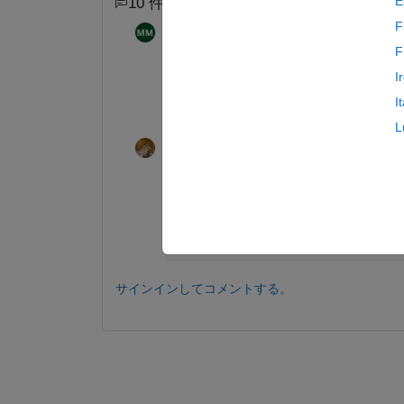
E
10 件のコメント
8 件の古いコメントを表示
F
mohammed mahmoud
2018 年 7 月 11 日
F
I
Merge multiple multi channel image
I
L
Walter Roberson
2018 年 7 月 11 
SliceNumber = 8392;  
%for examp
frame = squeeze(YourArray(Slice
volumeViewer(frame)
サインインしてコメントする。