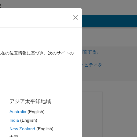
その他
サインインしてこの質問に回答する。
現在の位置情報に基づき、次のサイトの
共
サインインしてアクティビティを
有
フォロー
質問済み:
アジア太平洋地域
Lukas
Australia
(English)
2018 年 6 月 7 日
India
(English)
編集済み:
New Zealand
(English)
Greg Dionne