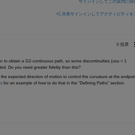
サインインしてこの質問に回
共有
サインインしてアクティビティを
0 投票
er to obtain a G2-continuous path, so some discontinuities (usu < 1 
ed. Do you need greater fidelity than this?
 the expected direction of motion to control the curvature at the endpoin
hs
 for an example of how to do that in the "Defining Paths" section.