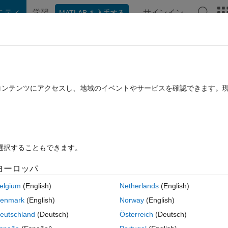
ニティ
学習
サインイン
MATLAB を入手する
hat Playground
ディスカッション
コンテスト
ブログ
投稿
B に関する FAQ
その他
();
たコンテンツにアクセスし、地域のイベントやサービスを確認できます。
 に更新
6 ビュー (30 日間)
を選択することもできます。
ヨーロッパ
0 投票
elgium
(English)
Netherlands
(English)
enmark
(English)
Norway
(English)
eutschland
(Deutsch)
Österreich
(Deutsch)
a vehicle dynmaics controller.