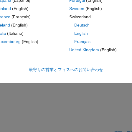
spaña
(Español)
Portugal
(English)
ath for my vehicle (with a constant velocity) and then i use the record 
inland
(English)
Sweden
(English)
ties.
rance
(Français)
Switzerland
city (or the angle) of my vehicle from the recordings, both samples have 
reland
(English)
Deutsch
 my vehicle passes the waypoints.
talia
(Italiano)
English
t happen, because they are used to avoid peaks in the time derivative o
uxembourg
(English)
Français
 with constant velocity.
United Kingdom
(English)
em.
 right way, or if they might not work as expected, so my questions are:
最寄りの営業オフィスへのお問い合わせ
vents the trajectory function from fitting them smoothly?
ooth samples?