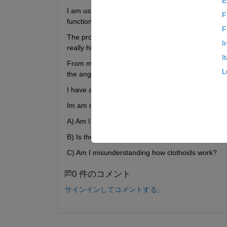
E
I am using the trajcectory function to generate a p
F
function to generate samples for my vehicle veloci
F
The problem I have is if I extract the angular velo
I
really high slopes (curvature) at the times where
I
From my understanding of clothoids this should no
L
the angular acceleration while driving along a path
I have attached a code sample to demo my probl
Im am not sure if I am using these functions in the
A) Am I placing the waypoints in a manner that pre
B) Is the record feature not able to generate sm
C) Am I misunderstanding how clothoids work?
0 件のコメント
サインインしてコメントする。