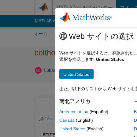
コンテンツへスキップ
MATLAB ヘルプ センター
コミュ
MATLAB Answers
File Exchange
Cody
AI C
ホーム
質問する
回答
閲覧
MATLA
Web サイトの選択
colthoid fitting using trajectory
Web サイトを選択すると、翻訳され
選択を推奨します:
United States
2018 6 月 26
Lukas
2018 6 月 7
1 回答
United States
また、以下のリストから Web サイト
南北アメリカ
América Latina
(Español)
B
Test_Trajectory.m
Canada
(English)
D
United States
(English)
D
I am trying to generate reference trajecotries for 