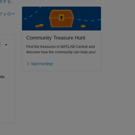
答する。
フォロー
Community Treasure Hunt
Find the treasures in MATLAB Central and
discover how the community can help you!
Start Hunting!
ts. 