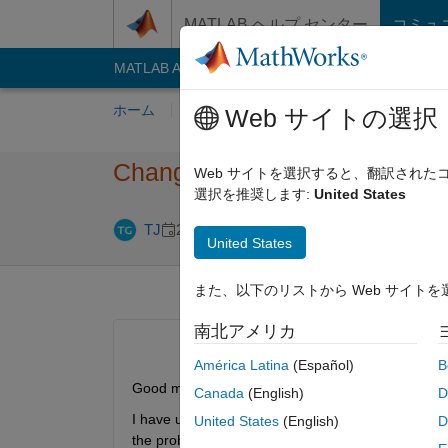
コンテンツへスキップ
MATLAB ヘルプ センター
コミュ
MATLAB Answers
File Exchange
Cody
AI C
ホーム
質問する
回答
閲覧
MATLA
Web サイトの選択
Change histogram y-axis to p
Web サイトを選択すると、翻訳され
選択を推奨します:
United States
2023 7 月 15 
TJ
2018 1 月 17
3 回答
United States
また、以下のリストから Web サイト
南北アメリカ
América Latina
(Español)
B
Good morning,
Canada
(English)
D
I have used the histogram function to get a plot of 
United States
(English)
D
the probability value as a percentage plotted again