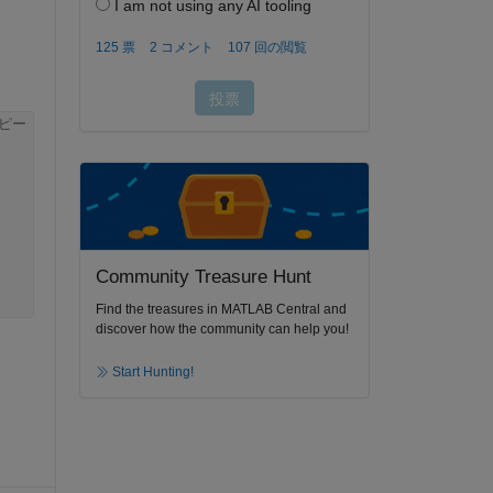
ピー
Community Treasure Hunt
Find the treasures in MATLAB Central and
discover how the community can help you!
Start Hunting!