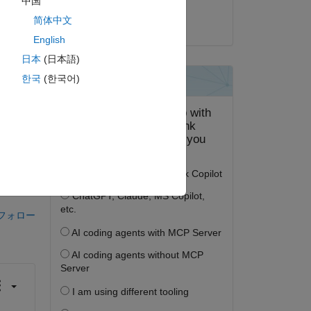
中国
Pereira
简体中文
100.
2023 年 7 月 15 日
English
日本
(日本語)
한국
(한국어)
答する。
フォロー