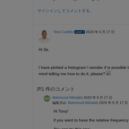
サインインしてコメントする。
Tony Castillo
2020 年 4 月 17 日
Hi Sir,
I have plotted a histogram I wonder if is possible t
mind telling me how to do it, please?.
1 件のコメント
Mahmoud Alkhateb
2020 年 9 月 17 日
編集済み:
Mahmoud Alkhateb
2020 年 9 月 17 日
Hi Tony!
if you want to have the relative frequency