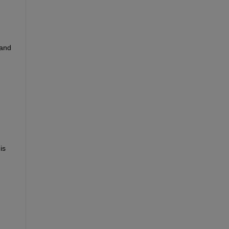
and 
s 