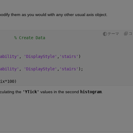
odify them as you would with any other usual axis object.
コ
テーマ
      
% Create Data
ability'
, 
'DisplayStyle'
,
'stairs'
)
ability'
, 
'DisplayStyle'
,
'stairs'
);
ix*100)
culating the
'YTick'
 values in the second
histogram
.