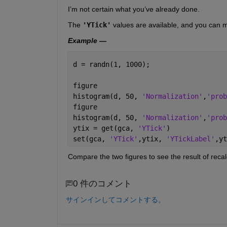
I’m not certain what you’ve already done.
The
'YTick'
 values are available, and you can m
Example
 —
d = randn(1, 1000);                   
figure
histogram(d, 50, 
'Normalization'
,
'prob
figure
histogram(d, 50, 
'Normalization'
,
'prob
ytix = get(gca, 
'YTick'
)
set(gca, 
'YTick'
,ytix, 
'YTickLabel'
,yt
Compare the two figures to see the result of recal
0 件のコメント
サインインしてコメントする。