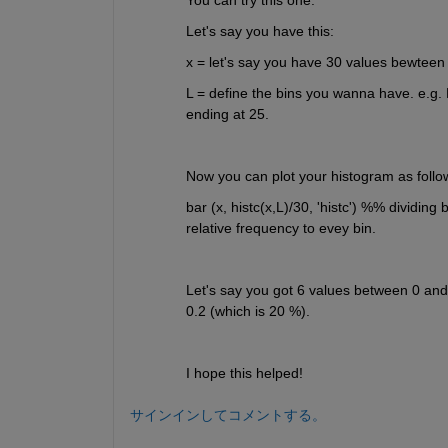
You can try this one:
Let's say you have this:
x = let's say you have 30 values bewteen
L = define the bins you wanna have. e.g. L 
ending at 25.
Now you can plot your histogram as follo
bar (x, histc(x,L)/30, 'histc') %% dividing
relative frequency to evey bin. 
Let's say you got 6 values between 0 and 5 (
0.2 (which is 20 %).
I hope this helped!
サインインしてコメントする。