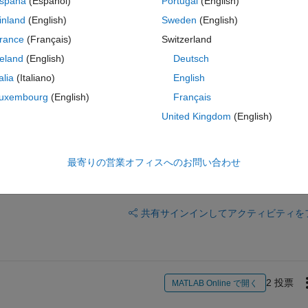
spaña
(Español)
Portugal
(English)
'. I need the y-axis as a percentage. I see that I cannot access the 
inland
(English)
Sweden
(English)
herefore I cannot modify them. I was simply going to multiply them by 
rance
(Français)
Switzerland
 function as: 1) a line plot; 2) with y-axis values as percentage so that 
reland
(English)
Deutsch
es rather than just setting yticklabels.
talia
(Italiano)
English
uxembourg
(English)
Français
United Kingdom
(English)
最寄りの営業オフィスへのお問い合わせ
サインインしてこの質問に回
共有
サインインしてアクティビティを
2 投票
MATLAB Online で開く