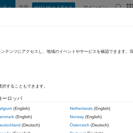
ニティ
学習
サインイン
MATLAB を入手する
hat Playground
ディスカッション
コンテスト
ブログ
投稿
B に関する FAQ
その他
ercentage [R2017b]
たコンテンツにアクセスし、地域のイベントやサービスを確認できます。
に更新
58 ビュー (30 日間)
を選択することもできます。
ヨーロッパ
2 投票
elgium
(English)
Netherlands
(English)
enmark
(English)
Norway
(English)
a histogram. Specifically, for presentation, I would actually only like to 
eutschland
(Deutsch)
Österreich
(Deutsch)
st the bins. For this I have used the histogram properties 'Normalisation