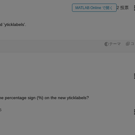
2 投票
MATLAB Online で開く
'yticklabels'.
コ
テーマ
he percentage sign (%) on the new yticklabels?
5