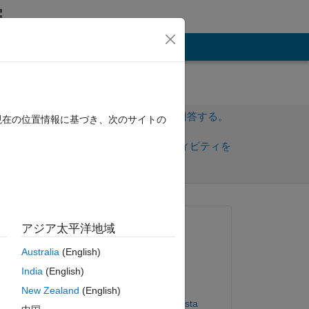
その他
サインインしてこの質問に回答する。
現在の位置情報に基づき、次のサイトの
共
サインインしてアクティビティを
有
フォロー
質問済み:
アジア太平洋地域
TJ
Australia
(English)
2018 年 1 月 17 日
India
(English)
コメント済み:
have 
New Zealand
(English)
' 
Augusto Gabriel da Costa