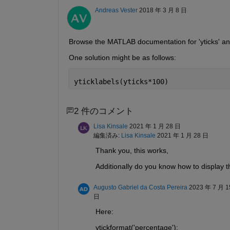
Andreas Vester
2018 年 3 月 8 日
Browse the MATLAB documentation for 'yticks' and 
One solution might be as follows:
yticklabels(yticks*100)
2 件のコメント
Lisa Kinsale
2021 年 1 月 28 日
編集済み:
Lisa Kinsale
2021 年 1 月 28 日
Thank you, this works, 
Additionally do you know how to display t
Augusto Gabriel da Costa Pereira
2023 年 7 月 1
日
Here:
ytickformat('percentage');